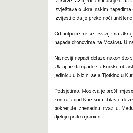
Moskve razbijeni u noćašnjem napa
izvještava o ukrajinskim napadima 
izvijestilo da je preko noći uništen
Od potpune ruske invazije na Ukrajin
napada dronovima na Moskvu. U naj
Najnoviji napadi dolaze nakon što s
Ukrajine da upadne u Kursku oblast.
jedinicu u blizini sela Tjotkino u Kur
Podsjetimo, Moskva je prošli mjese
kontrolu nad Kurskom oblasti, deve
pokrenule iznenadnu invaziju. Međuti
djeluju preko granice.