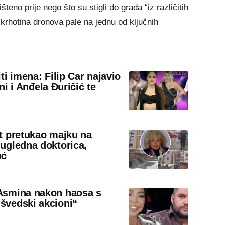
teno prije nego što su stigli do grada “iz različitih
krhotina dronova pale na jednu od ključnih
iti imena: Filip Car najavio
eni i Anđela Đuričić te
t pretukao majku na
ugledna doktorica,
oć
Asmina nakon haosa s
švedski akcioni“