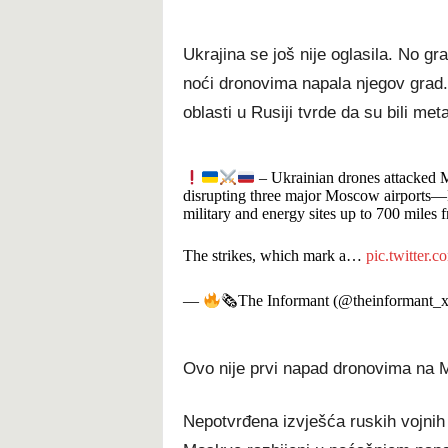
Ukrajina se još nije oglasila. No gr
noći dronovima napala njegov grad
oblasti u Rusiji tvrde da su bili met
– Ukrainian drones attacked 
disrupting three major Moscow airport
military and energy sites up to 700 miles f
The strikes, which mark a…
pic.twitte
—
🗞The Informant (@theinformant_
Ovo nije prvi napad dronovima na
Nepotvrđena izvješća ruskih vojnih 