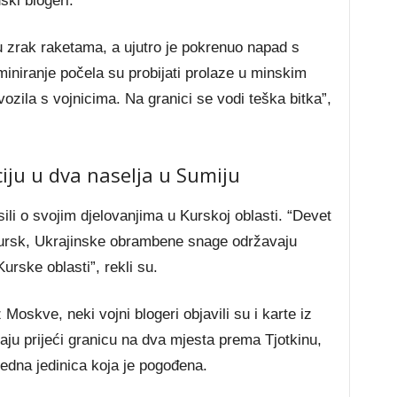
ski blogeri.
u zrak raketama, a ujutro je pokrenuo napad s
iniranje počela su probijati prolaze u minskim
vozila s vojnicima. Na granici se vodi teška bitka”,
ciju u dva naselja u Sumiju
ili o svojim djelovanjima u Kurskoj oblasti. “Devet
ursk, Ukrajinske obrambene snage održavaju
Kurske oblasti”, rekli su.
Moskve, neki vojni blogeri objavili su i karte iz
vaju prijeći granicu na dva mjesta prema Tjotkinu,
jedna jedinica koja je pogođena.