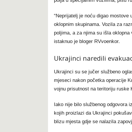
polja u specijalnim vozilima, pišu ru
“Neprijatelj je noću digao mostove 
oklopnim skupinama. Vozila za razm
poljima, a za njima su išla oklopna 
istaknuo je bloger RVvoenkor.
Ukrajinci naredili evakua
Ukrajinci su se jučer službeno oglas
mjeseci nakon početka operacije K
vojnu prisutnost na teritoriju ruske 
Iako nije bilo službenog odgovora iz 
kojih proizlazi da Ukrajinci pokuša
blizu mjesta gdje se nalazila zapov