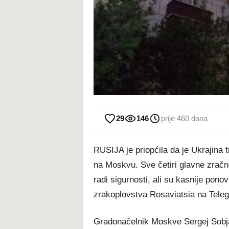
29
146
prije 460 dana
RUSIJA je priopćila da je Ukrajina
na Moskvu. Sve četiri glavne zračne
radi sigurnosti, ali su kasnije pono
zrakoplovstva Rosaviatsia na Tele
Gradonačelnik Moskve Sergej Sobja