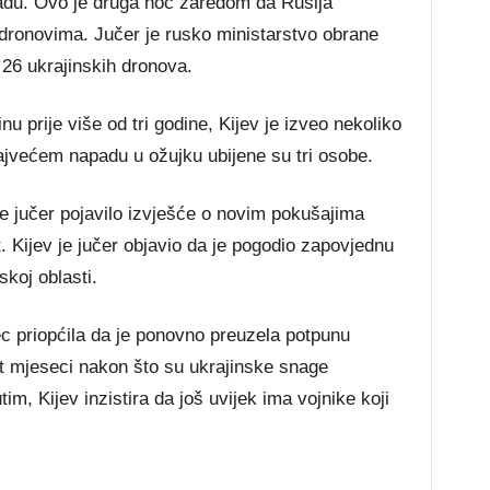
du. Ovo je druga noć zaredom da Rusija
dronovima. Jučer je rusko ministarstvo obrane
o 26 ukrajinskih dronova.
u prije više od tri godine, Kijev je izveo nekoliko
većem napadu u ožujku ubijene su tri osobe.
e jučer pojavilo izvješće o novim pokušajima
 Kijev je jučer objavio da je pogodio zapovjednu
skoj oblasti.
c priopćila da je ponovno preuzela potpunu
t mjeseci nakon što su ukrajinske snage
m, Kijev inzistira da još uvijek ima vojnike koji