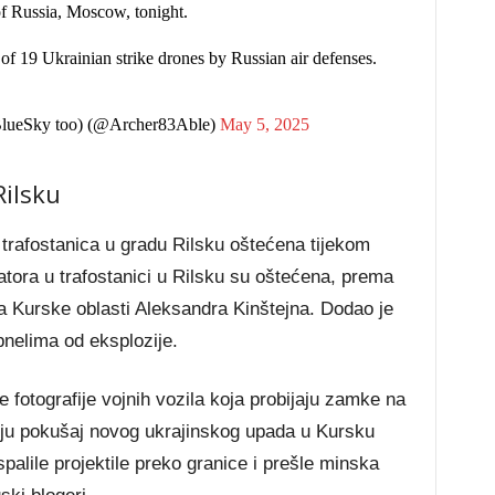
of Russia, Moscow, tonight.
of 19 Ukrainian strike drones by Russian air defenses.
(BlueSky too) (@Archer83Able)
May 5, 2025
Rilsku
e trafostanica u gradu Rilsku oštećena tijekom
tora u trafostanici u Rilsku su oštećena, prema
ra Kurske oblasti Aleksandra Kinštejna. Dodao je
pnelima od eksplozije.
je fotografije vojnih vozila koja probijaju zamke na
zuju pokušaj novog ukrajinskog upada u Kursku
palile projektile preko granice i prešle minska