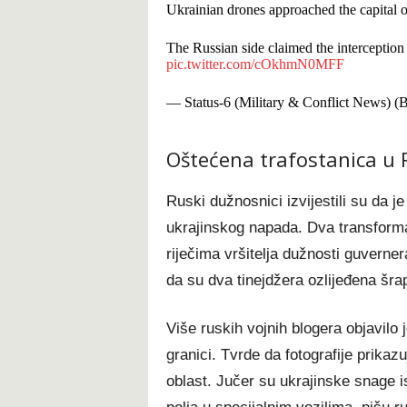
Ukrainian drones approached the capital 
The Russian side claimed the interception 
pic.twitter.com/cOkhmN0MFF
— Status-6 (Military & Conflict News) 
Oštećena trafostanica u 
Ruski dužnosnici izvijestili su da j
ukrajinskog napada. Dva transforma
riječima vršitelja dužnosti guverne
da su dva tinejdžera ozlijeđena šra
Više ruskih vojnih blogera objavilo 
granici. Tvrde da fotografije prika
oblast. Jučer su ukrajinske snage is