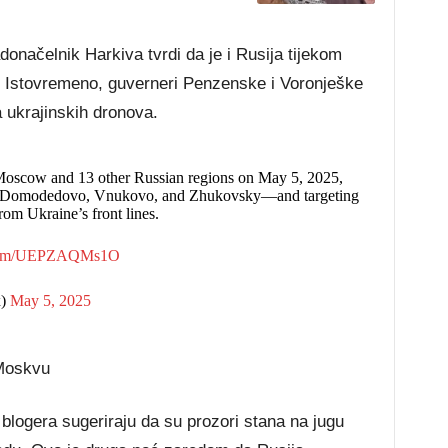
adonačelnik Harkiva tvrdi da je i Rusija tijekom
. Istovremeno, guverneri Penzenske i Voronješke
a ukrajinskih dronova.
Moscow and 13 other Russian regions on May 5, 2025,
s—Domodedovo, Vnukovo, and Zhukovsky—and targeting
rom Ukraine’s front lines.
r.com/UEPZAQMs1O
x)
May 5, 2025
 Moskvu
blogera sugeriraju da su prozori stana na jugu