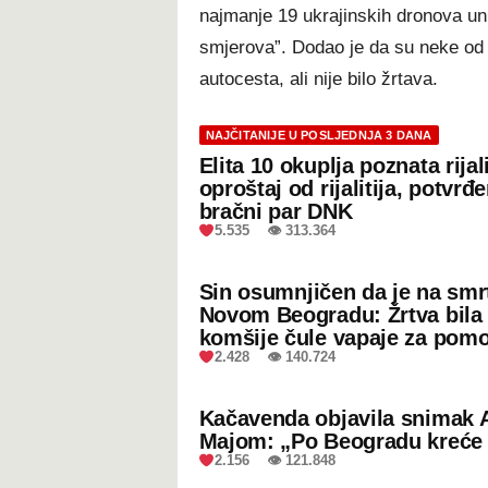
najmanje 19 ukrajinskih dronova uniš
smjerova”. Dodao je da su neke od 
autocesta, ali nije bilo žrtava.
NAJČITANIJE U POSLJEDNJA 3 DANA
Elita 10 okuplja poznata rijal
oproštaj od rijalitija, potvrđ
bračni par DNK
5.535 👁 313.364
Sin osumnjičen da je na smr
Novom Beogradu: Žrtva bila 
komšije čule vapaje za pom
2.428 👁 140.724
Kačavenda objavila snimak 
Majom: „Po Beogradu kreće 
2.156 👁 121.848