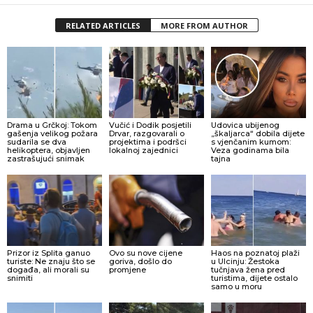
RELATED ARTICLES
MORE FROM AUTHOR
Drama u Grčkoj: Tokom
Vučić i Dodik posjetili
Udovica ubijenog
gašenja velikog požara
Drvar, razgovarali o
„škaljarca“ dobila dijete
sudarila se dva
projektima i podršci
s vjenčanim kumom:
helikoptera, objavljen
lokalnoj zajednici
Veza godinama bila
zastrašujući snimak
tajna
Prizor iz Splita ganuo
Ovo su nove cijene
Haos na poznatoj plaži
turiste: Ne znaju što se
goriva, došlo do
u Ulcinju: Žestoka
događa, ali morali su
promjene
tučnjava žena pred
snimiti
turistima, dijete ostalo
samo u moru