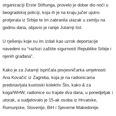
organizaciji Erste Stiftunga, provelo je dobar dio noći u
beogradskoj policiji, koja ih je na kraju jučer ujutro
protjerala iz Srbije te im zabranila ulazak u zemlju na
godinu dana, objavio je ranije Jutarnji list.
U rješenju koje su im izdali kao uzrok deportacije
navedeni su “razlozi zaštite sigurnosti Republike Srbije i
njenih građana”.
Kako je za Jutarnji ispričala povjesničarka umjetnosti
Ana Kovačić iz Zagreba, koja je na radionicama
predstavljala kustoski kolektiv Što, kako & za
koga/WHW, radionice su trajale dva dana, u ponedjeljak i
utorak, a sudjelovalo je 15-ak osoba iz Hrvatske,
Rumunjske, Slovenije, BiH i Sjeverne Makedonije.