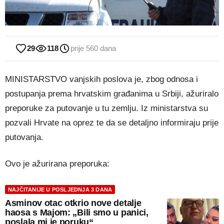
29
118
prije 560 dana
MINISTARSTVO vanjskih poslova je, zbog odnosa i
postupanja prema hrvatskim građanima u Srbiji, ažuriralo
preporuke za putovanje u tu zemlju. Iz ministarstva su
pozvali Hrvate na oprez te da se detaljno informiraju prije
putovanja.
Ovo je ažurirana preporuka:
NAJČITANIJE U POSLJEDNJA 3 DANA
Asminov otac otkrio nove detalje
haosa s Majom: „Bili smo u panici,
poslala mi je poruku“