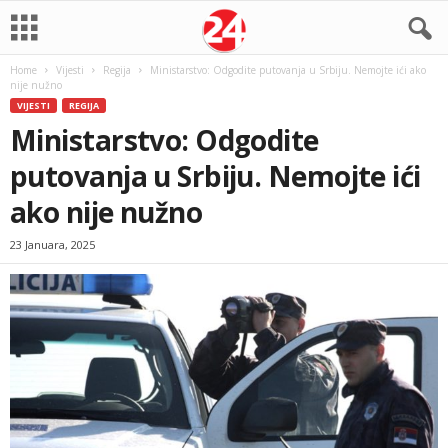
Home
Vijesti
Regija
Ministarstvo: Odgodite putovanja u Srbiju. Nemojte ići ako
nije nužno
VIJESTI
REGIJA
Ministarstvo: Odgodite
putovanja u Srbiju. Nemojte ići
ako nije nužno
23 Januara, 2025