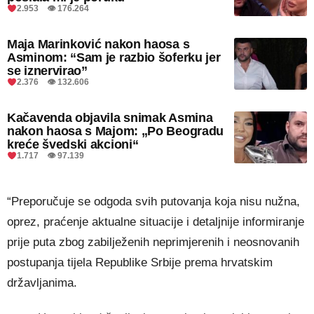
2.953 👁 176.264
Maja Marinković nakon haosa s
Asminom: “Sam je razbio šoferku jer
se iznervirao”
2.376 👁 132.606
Kačavenda objavila snimak Asmina
nakon haosa s Majom: „Po Beogradu
kreće švedski akcioni“
1.717 👁 97.139
“Preporučuje se odgoda svih putovanja koja nisu nužna,
oprez, praćenje aktualne situacije i detaljnije informiranje
prije puta zbog zabilježenih neprimjerenih i neosnovanih
postupanja tijela Republike Srbije prema hrvatskim
državljanima.