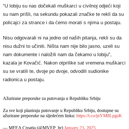
“U lobiju su nas dočekali muškarci u civilnoj odjeći koji
su nam prišli, na sekundu pokazali značke te rekli da su
policajci za strance i da ćemo morati s njima u postaju.
Nisu odgovarali ni na jedno od naših pitanja, rekli su da
nisu dužni to učiniti. Ništa nam nije bilo jasno, uzeli su
nam dokumente i naložili nam da čekamo u lobiju”,
kazala je Kovačić. Nakon otprilike sat vremena muškarci
su se vratili te, dvoje po dvoje, odvodili sudionike
radionica u postaju.
Ažurirane preporuke za putovanja u Republiku Srbiju
Za sve koji planiraju putovanje u Republiku Srbiju, dostupne su
ažurirane preporuke na sljedećem linku:
https://t.co/jnYM8LpgsK
— MFEA Croatia (@MVEP_hr)
January 23, 2025