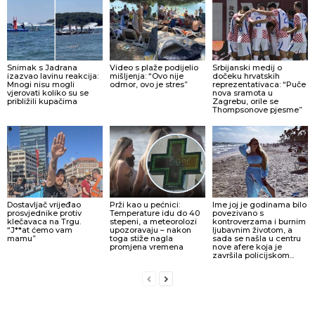
Snimak s Jadrana
Video s plaže podijelio
Srbijanski medij o
izazvao lavinu reakcija:
mišljenja: “Ovo nije
dočeku hrvatskih
Mnogi nisu mogli
odmor, ovo je stres”
reprezentativaca: “Puče
vjerovati koliko su se
nova sramota u
približili kupačima
Zagrebu, orile se
Thompsonove pjesme”
Dostavljač vrijeđao
Prži kao u pećnici:
Ime joj je godinama bilo
prosvjednike protiv
Temperature idu do 40
povezivano s
klečavaca na Trgu.
stepeni, a meteorolozi
kontroverzama i burnim
“J**at ćemo vam
upozoravaju – nakon
ljubavnim životom, a
mamu”
toga stiže nagla
sada se našla u centru
promjena vremena
nove afere koja je
završila policijskom...