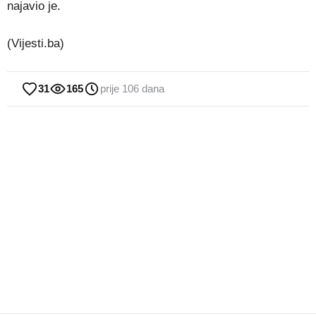
najavio je.
(Vijesti.ba)
31
165
prije 106 dana