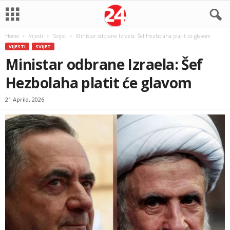
Home
Vijesti
Svijet
Ministar odbrane Izraela: Šef Hezbolaha platit će glavom
VIJESTI
SVIJET
Ministar odbrane Izraela: Šef
Hezbolaha platit će glavom
21 Aprila, 2026