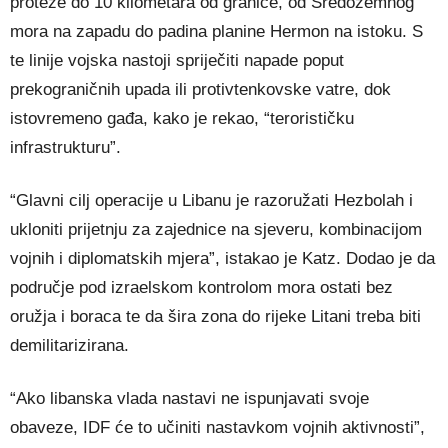
proteže do 10 kilometara od granice, od Sredozemnog
mora na zapadu do padina planine Hermon na istoku. S
te linije vojska nastoji spriječiti napade poput
prekograničnih upada ili protivtenkovske vatre, dok
istovremeno gađa, kako je rekao, “terorističku
infrastrukturu”.
“Glavni cilj operacije u Libanu je razoružati Hezbolah i
ukloniti prijetnju za zajednice na sjeveru, kombinacijom
vojnih i diplomatskih mjera”, istakao je Katz. Dodao je da
područje pod izraelskom kontrolom mora ostati bez
oružja i boraca te da šira zona do rijeke Litani treba biti
demilitarizirana.
“Ako libanska vlada nastavi ne ispunjavati svoje
obaveze, IDF će to učiniti nastavkom vojnih aktivnosti”,