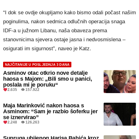
“I dok se ovdje okupljamo kako bismo odali počast našim
poginulima, nakon sedmica odlučnih operacija snaga
IDF-a u južnom Libanu, naša obaveza prema
stanovnicima sjevera ostaje jasna i nedvosmislena –
osigurati im sigurnost”, naveo je Katz.
NAJČITANIJE U POSLJEDNJA 3 DANA
Asminov otac otkrio nove detalje
haosa s Majom: „Bili smo u panici,
poslala mi je poruku“
2.635 👁 157.922
Maja Marinković nakon haosa s
Asminom: “Sam je razbio šoferku jer
se iznervirao”
2.248 👁 126.263
Supruga ubijenog Harisa Babića kroz