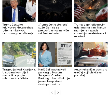
Trump žestoko
„Pomračenje stoljeća“
Trump zaprijetio novim
kritikovao Netanyahua:
stiže: Dan će se
udarima na Iran: Nakon
„Nema nikakvog
pretvoriti u noć na više
razmjene napada
razumnog rasuđivanja“
od šest minuta
spominju se elektrane i
mostovi
Tragedija kod Kiseljaka:
Karić želi naplaćivati
Automehaničar osmislio
U sudaru kombija i
parking u Novom
uređaj koji olakšava
motocikla poginuo
Sarajevu. Građani:
porođaj
mladi motociklista
Parking u komšiluku je
javan, besplatan i
dostupan svima