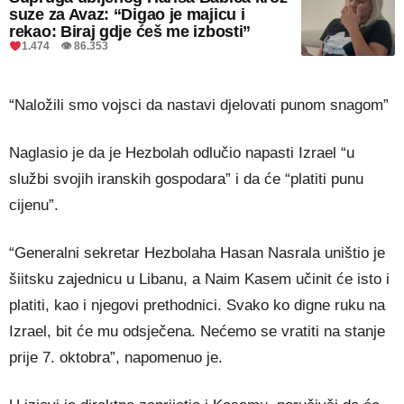
suze za Avaz: “Digao je majicu i
rekao: Biraj gdje ćeš me izbosti”
1.474 👁 86.353
“Naložili smo vojsci da nastavi djelovati punom snagom”
Naglasio je da je Hezbolah odlučio napasti Izrael “u
službi svojih iranskih gospodara” i da će “platiti punu
cijenu”.
“Generalni sekretar Hezbolaha Hasan Nasrala uništio je
šiitsku zajednicu u Libanu, a Naim Kasem učinit će isto i
platiti, kao i njegovi prethodnici. Svako ko digne ruku na
Izrael, bit će mu odsječena. Nećemo se vratiti na stanje
prije 7. oktobra”, napomenuo je.