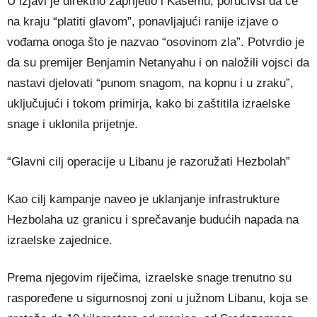
U izjavi je direktno zaprijetio i Kasemu, poručivši da će
na kraju “platiti glavom”, ponavljajući ranije izjave o
vođama onoga što je nazvao “osovinom zla”. Potvrdio je
da su premijer Benjamin Netanyahu i on naložili vojsci da
nastavi djelovati “punom snagom, na kopnu i u zraku”,
uključujući i tokom primirja, kako bi zaštitila izraelske
snage i uklonila prijetnje.
“Glavni cilj operacije u Libanu je razoružati Hezbolah”
Kao cilj kampanje naveo je uklanjanje infrastrukture
Hezbolaha uz granicu i sprečavanje budućih napada na
izraelske zajednice.
Prema njegovim riječima, izraelske snage trenutno su
raspoređene u sigurnosnoj zoni u južnom Libanu, koja se