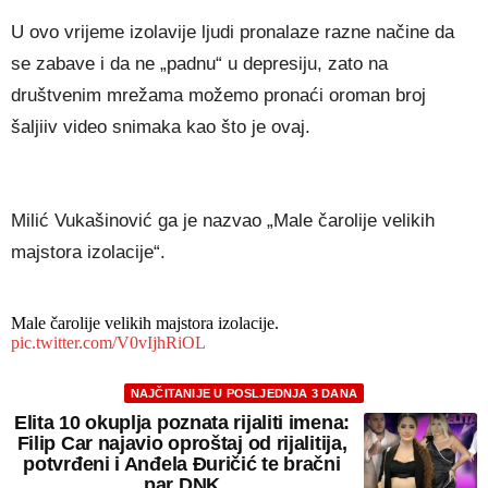
U ovo vrijeme izolavije ljudi pronalaze razne načine da
se zabave i da ne „padnu“ u depresiju, zato na
društvenim mrežama možemo pronaći oroman broj
šaljiiv video snimaka kao što je ovaj.
Milić Vukašinović ga je nazvao „Male čarolije velikih
majstora izolacije“.
Male čarolije velikih majstora izolacije.
pic.twitter.com/V0vIjhRiOL
NAJČITANIJE U POSLJEDNJA 3 DANA
Elita 10 okuplja poznata rijaliti imena:
Filip Car najavio oproštaj od rijalitija,
potvrđeni i Anđela Đuričić te bračni
par DNK