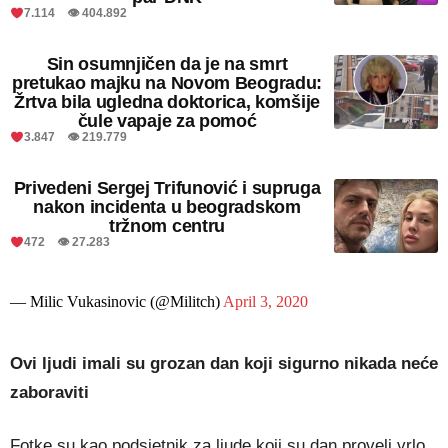
7.114 👁 404.892
Sin osumnjičen da je na smrt
pretukao majku na Novom Beogradu:
Žrtva bila ugledna doktorica, komšije
čule vapaje za pomoć
3.847 👁 219.779
Privedeni Sergej Trifunović i supruga
nakon incidenta u beogradskom
tržnom centru
472 👁 27.283
— Milic Vukasinovic (@Militch)
April 3, 2020
Ovi ljudi imali su grozan dan koji sigurno nikada neće
zaboraviti
Fotke su kao podsjetnik za ljude koji su dan proveli vrlo