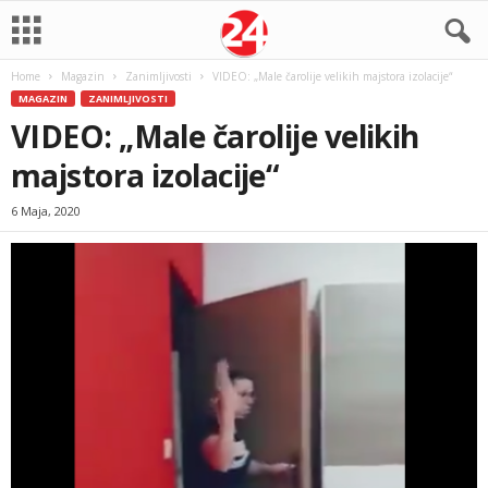
Home
Magazin
Zanimljivosti
VIDEO: „Male čarolije velikih majstora izolacije“
MAGAZIN
ZANIMLJIVOSTI
VIDEO: „Male čarolije velikih
majstora izolacije“
6 Maja, 2020