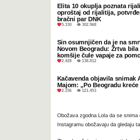
Elita 10 okuplja poznata rijal
oproštaj od rijalitija, potvrđ
bračni par DNK
5.330 👁 302.968
Sin osumnjičen da je na smr
Novom Beogradu: Žrtva bila 
komšije čule vapaje za pom
2.428 👁 138.812
Kačavenda objavila snimak 
Majom: „Po Beogradu kreće 
2.156 👁 121.453
Obožava zgodna Lola da se snima do
Instagramu obožavaju da gledaju ta