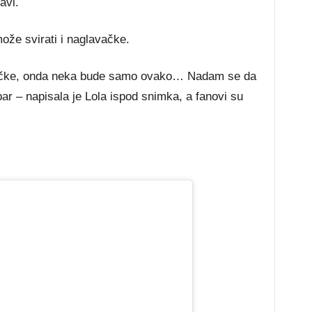
avi.
može svirati i naglavačke.
avačke, onda neka bude samo ovako… Nadam se da
r – napisala je Lola ispod snimka, a fanovi su