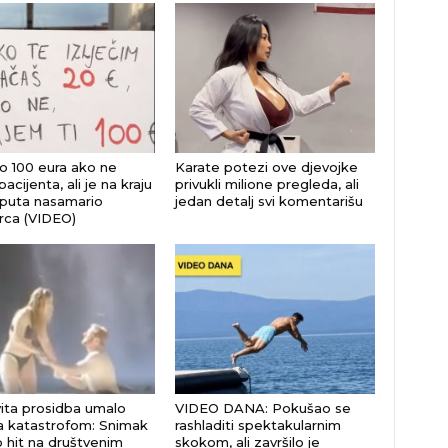
 100 eura ako ne
Karate potezi ove djevojke
 pacijenta, ali je na kraju
privukli milione pregleda, ali
i puta nasamario
jedan detalj svi komentarišu
ca (VIDEO)
ita prosidba umalo
VIDEO DANA: Pokušao se
la katastrofom: Snimak
rashladiti spektakularnim
 hit na društvenim
skokom, ali završilo je