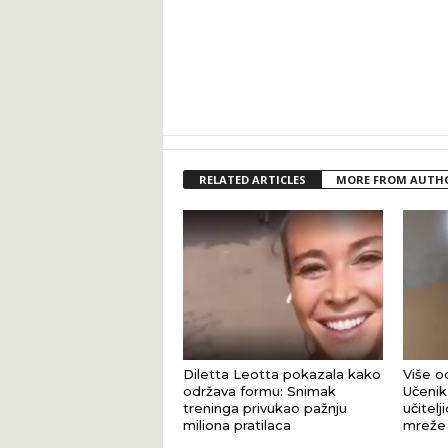
RELATED ARTICLES
MORE FROM AUTH
Diletta Leotta pokazala kako
Više od
održava formu: Snimak
Učenik 
treninga privukao pažnju
učitel
miliona pratilaca
mreže