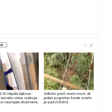
OR
 30 hiljada lajkova:
Odlučio preći viseći most, ali
razvalio vrata, reakcija
jedan pogrešan korak značio
jice nasmijala društvene
je pad (VIDEO)