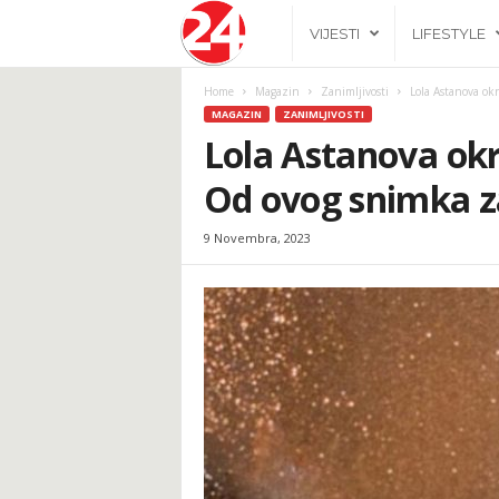
2
VIJESTI
LIFESTYLE
4
Home
Magazin
Zanimljivosti
Lola Astanova okr
MAGAZIN
ZANIMLJIVOSTI
h
Lola Astanova okr
Od ovog snimka za
.
9 Novembra, 2023
b
a