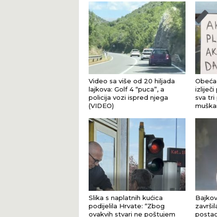
Video sa više od 20 hiljada
Obećao
lajkova: Golf 4 “puca”, a
izliječi
policija vozi ispred njega
sva tr
(VIDEO)
muškar
Slika s naplatnih kućica
Bajkov
podijelila Hrvate: “Zbog
završi
ovakvih stvari ne poštujem
postao