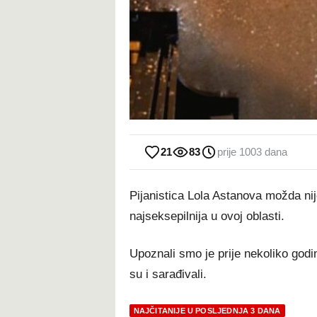
21
83
prije 1003 dana
Pijanistica Lola Astanova možda nije
najseksepilnija u ovoj oblasti.
Upoznali smo je prije nekoliko god
su i sarađivali.
NAJČITANIJE U POSLJEDNJA 3 DANA