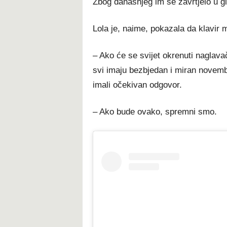
Zbog današnjeg im se zavrtjelo u gl
Lola je, naime, pokazala da klavir 
– Ako će se svijet okrenuti nagl
svi imaju bezbjedan i miran novemba
imali očekivan odgovor.
– Ako bude ovako, spremni smo.