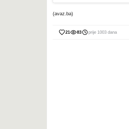
(avaz.ba)
21
83
prije 1003 dana