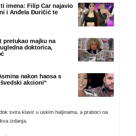
iti imena: Filip Car najavio
eni i Anđela Đuričić te
t pretukao majku na
ugledna doktorica,
oć
Asmina nakon haosa s
švedski akcioni“
k svira klavir u uskim haljinama, a pratioci na
kva izdanja.