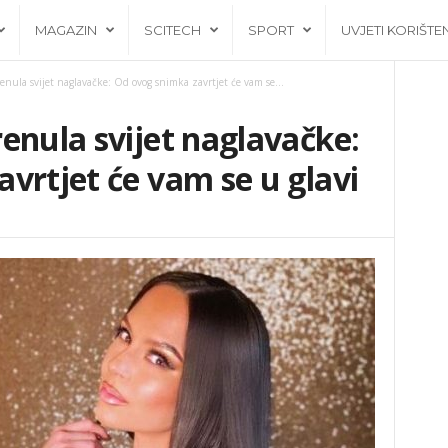
MAGAZIN
SCITECH
SPORT
UVJETI KORIŠTE
enula svijet naglavačke: Od ovog snimka zavrtjet će vam se...
enula svijet naglavačke:
vrtjet će vam se u glavi