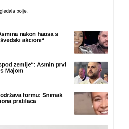
gledala bolje.
Asmina nakon haosa s
švedski akcioni“
 ispod zemlje“: Asmin prvi
 s Majom
o održava formu: Snimak
iona pratilaca