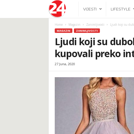
2
VIJESTI
LIFESTYLE
4
Home
Magazin
Zanimljivosti
Ljudi koji su dub
MAGAZIN
ZANIMLJIVOSTI
h
Ljudi koji su dubok
kupovali preko in
.
27 Juna, 2020
b
a