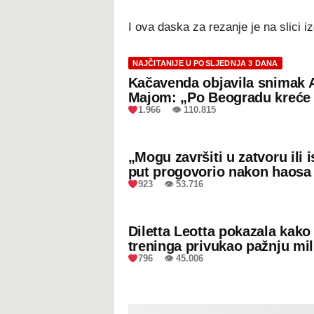
I ova daska za rezanje je na slici iz
NAJČITANIJE U POSLJEDNJA 3 DANA
Kačavenda objavila snimak 
Majom: „Po Beogradu kreće 
1.966 👁 110.815
„Mogu završiti u zatvoru ili
put progovorio nakon haosa
923 👁 53.716
Diletta Leotta pokazala kak
treninga privukao pažnju mil
796 👁 45.006