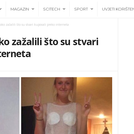
MAGAZIN
SCITECH
SPORT
UVJETI KORIŠTE
oko zažalili što su stvari kupovali preko interneta
o zažalili što su stvari
terneta