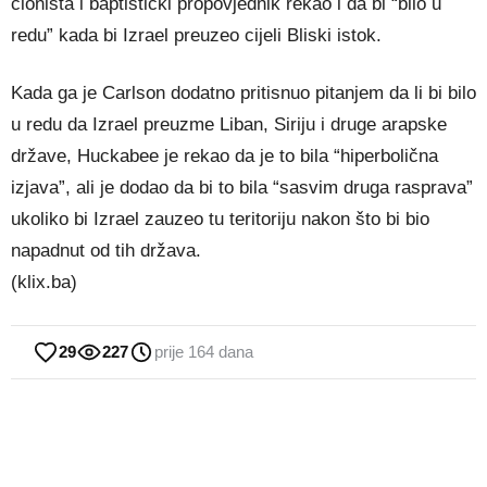
cionista i baptistički propovjednik rekao i da bi “bilo u
redu” kada bi Izrael preuzeo cijeli Bliski istok.
Kada ga je Carlson dodatno pritisnuo pitanjem da li bi bilo
u redu da Izrael preuzme Liban, Siriju i druge arapske
države, Huckabee je rekao da je to bila “hiperbolična
izjava”, ali je dodao da bi to bila “sasvim druga rasprava”
ukoliko bi Izrael zauzeo tu teritoriju nakon što bi bio
napadnut od tih država.
(klix.ba)
29
227
prije 164 dana