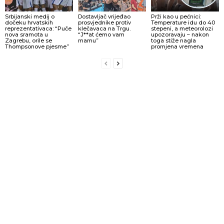
Srbijanski medij o
Dostavljač vrijeđao
Prži kao u pećnici:
dočeku hrvatskih
prosvjednike protiv
Temperature idu do 40
reprezentativaca: “Puče
klečavaca na Trgu.
stepeni, a meteorolozi
nova sramota u
“J**at ćemo vam
upozoravaju – nakon
Zagrebu, orile se
mamu”
toga stiže nagla
Thompsonove pjesme”
promjena vremena