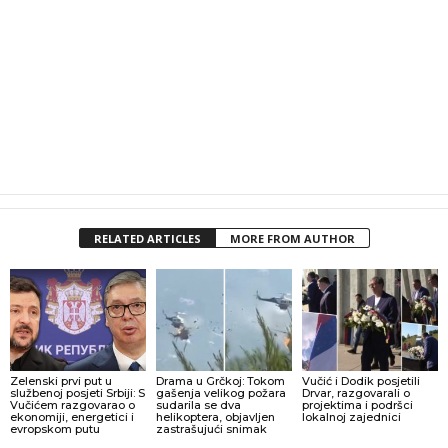
RELATED ARTICLES
MORE FROM AUTHOR
Zelenski prvi put u
Drama u Grčkoj: Tokom
Vučić i Dodik posjetili
službenoj posjeti Srbiji: S
gašenja velikog požara
Drvar, razgovarali o
Vučićem razgovarao o
sudarila se dva
projektima i podršci
ekonomiji, energetici i
helikoptera, objavljen
lokalnoj zajednici
evropskom putu
zastrašujući snimak