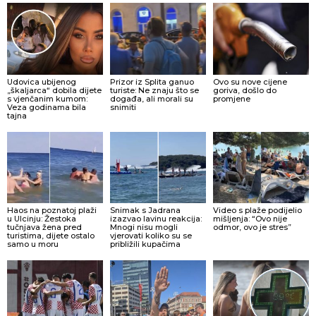
Udovica ubijenog
Prizor iz Splita ganuo
Ovo su nove cijene
„škaljarca“ dobila dijete
turiste: Ne znaju što se
goriva, došlo do
s vjenčanim kumom:
događa, ali morali su
promjene
Veza godinama bila
snimiti
tajna
Haos na poznatoj plaži
Snimak s Jadrana
Video s plaže podijelio
u Ulcinju: Žestoka
izazvao lavinu reakcija:
mišljenja: “Ovo nije
tučnjava žena pred
Mnogi nisu mogli
odmor, ovo je stres”
turistima, dijete ostalo
vjerovati koliko su se
samo u moru
približili kupačima