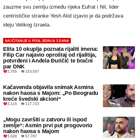
zauzme svu zemlju između rijeka Eufrat i Nil, lider
centrističke stranke Yesh Atid izjavio je da podržava
ideju Velikog Izraela.
NAJČITANIJE U POSLJEDNJA 3 DANA
Elita 10 okuplja poznata rijaliti imena:
Filip Car najavio oproštaj od rijalitija,
potvrđeni i Anđela Đuričić te bračni
par DNK
2.705 👁 153.557
Kačavenda objavila snimak Asmina
nakon haosa s Majom: „Po Beogradu
kreće švedski akcioni“
2.115 👁 117.723
„Mogu završiti u zatvoru ili ispod
zemlje“: Asmin prvi put progovorio
nakon haosa s Majom
1.028 👁 57.787