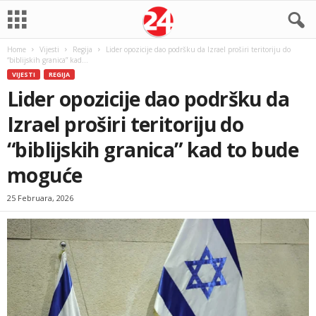
Home
Vijesti
Regija
Lider opozicije dao podršku da Izrael proširi teritoriju do
“biblijskih granica” kad...
VIJESTI
REGIJA
Lider opozicije dao podršku da
Izrael proširi teritoriju do
“biblijskih granica” kad to bude
moguće
25 Februara, 2026