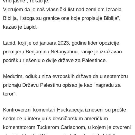
vrlo jasne”, rekao je.
Vjerujem da je naš vlasnički list nad zemljom Izraela
Biblija, i stoga su granice one koje propisuje Biblija”,
kazao je Lapid.
Lapid, koji je od januara 2023. godine lider opozicije
premijeru Benjaminu Netanyahuu, ranije je izražavao
podršku rješenju o dvije države za Palestince.
Međutim, odluku niza evropskih država da u septembru
priznaju Državu Palestinu opisao je kao “nagradu za
teror”.
Kontroverzni komentari Huckabeeja izneseni su prošle
sedmice u intervjuu s desničarskim američkim
komentatorom Tuckerom Carlsonom, u kojem je otvoreni