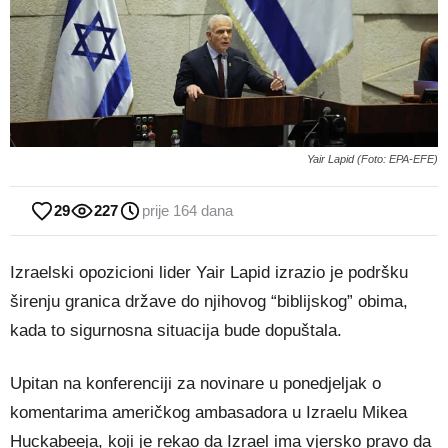
Yair Lapid (Foto: EPA-EFE)
29
227
prije 164 dana
Izraelski opozicioni lider Yair Lapid izrazio je podršku
širenju granica države do njihovog “biblijskog” obima,
kada to sigurnosna situacija bude dopuštala.
Upitan na konferenciji za novinare u ponedjeljak o
komentarima američkog ambasadora u Izraelu Mikea
Huckabeeja, koji je rekao da Izrael ima vjersko pravo da