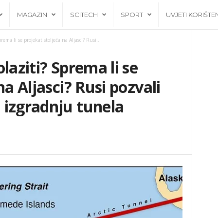
MAGAZIN
SCITECH
SPORT
UVJETI KORIŠTE
ema li se projekat stoljeća na Aljasci? Rusi...
laziti? Sprema li se
na Aljasci? Rusi pozvali
 izgradnju tunela