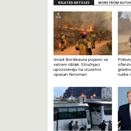
RELATED ARTICLES
MORE FROM AUTH
Iznad Bordeauxa pojavio se
Pobunj
vatreni oblak: Stručnjaci
ofanziv
upozoravaju na izuzetno
gradov
opasan fenomen
ruske 