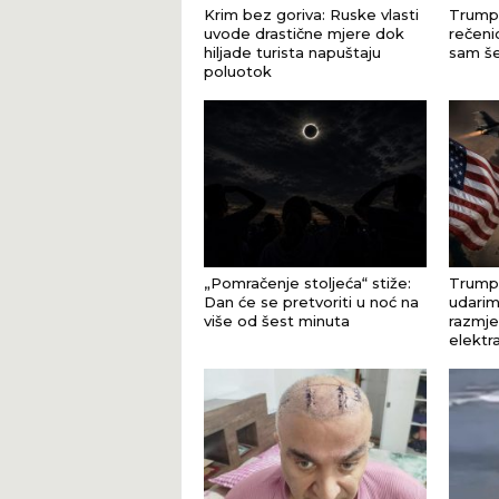
Krim bez goriva: Ruske vlasti
Trump 
uvode drastične mjere dok
rečeni
hiljade turista napuštaju
sam še
poluotok
„Pomračenje stoljeća“ stiže:
Trump 
Dan će se pretvoriti u noć na
udarim
više od šest minuta
razmje
elektr