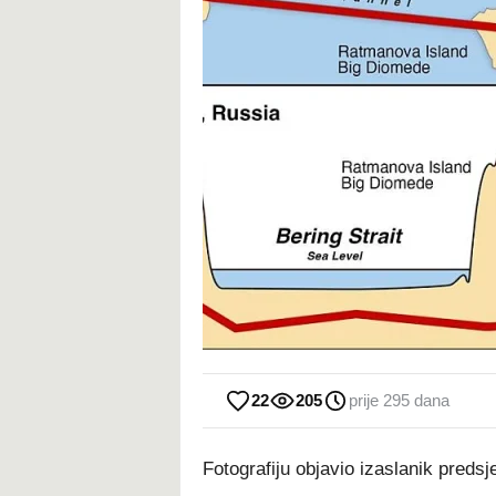
22
205
prije 295 dana
Fotografiju objavio izaslanik predsj