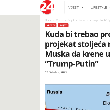
2
VIJESTI
LIFESTYLE
4
Home
Vijesti
Svijet
Kuda bi trebao prolaziti? Spr
VIJESTI
SVIJET
h
Kuda bi trebao pro
projekat stoljeća 
.
Muska da krene u
b
“Trump-Putin”
a
17 Oktobra, 2025