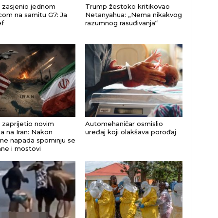
zasjenio jednom
Trump žestoko kritikovao
com na samitu G7: Ja
Netanyahua: „Nema nikakvog
f
razumnog rasuđivanja“
zaprijetio novim
Automehaničar osmislio
a na Iran: Nakon
uređaj koji olakšava porođaj
ne napada spominju se
ane i mostovi