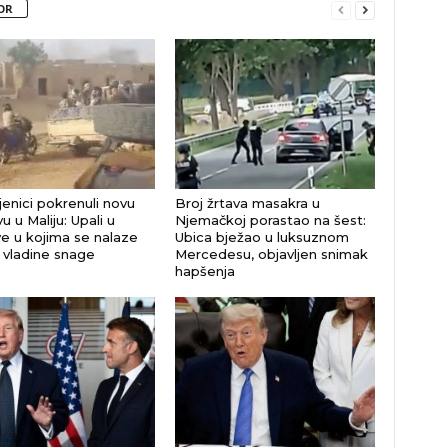
OR
enici pokrenuli novu
Broj žrtava masakra u
u u Maliju: Upali u
Njemačkoj porastao na šest:
e u kojima se nalaze
Ubica bježao u luksuznom
i vladine snage
Mercedesu, objavljen snimak
hapšenja