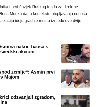
dnika i prvi čovjek Ruskog fonda za direktne
e Elona Muska da, u kontekstu otopljavanja odnosa
izaciju ideju gradnje mosta između ove dvije
Asmina nakon haosa s
švedski akcioni“
 ispod zemlje“: Asmin prvi
 s Majom
krici odzvanjali zgradom,
šina