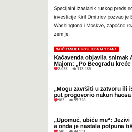
Specijalni izaslanik ruskog predsje
investicije Kiril Dmitriev pozvao j
Washingtona i Moskve, započne real
zemlje.
NAJČITANIJE U POSLJEDNJA 3 DANA
Kačavenda objavila snimak 
Majom: „Po Beogradu kreće 
2.033 👁 113.485
„Mogu završiti u zatvoru ili
put progovorio nakon haosa
983 👁 55.728
„Upomoć, ubiće me“: Jezivi 
a onda je nastala potpuna ti
748 👁 44.951