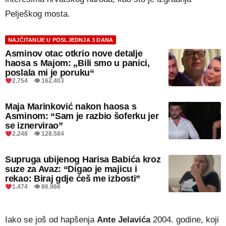
Pelješkog mosta.
NAJČITANIJE U POSLJEDNJA 3 DANA
Asminov otac otkrio nove detalje
haosa s Majom: „Bili smo u panici,
poslala mi je poruku“
2.754 👁 162.403
Maja Marinković nakon haosa s
Asminom: “Sam je razbio šoferku jer
se iznervirao”
2.248 👁 128.584
Supruga ubijenog Harisa Babića kroz
suze za Avaz: “Digao je majicu i
rekao: Biraj gdje ćeš me izbosti”
1.474 👁 86.966
Iako se još od hapšenja
Ante Jelavića
2004. godine, koji