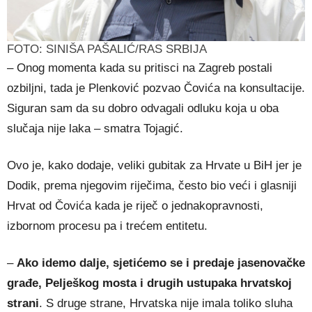
FOTO: SINIŠA PAŠALIĆ/RAS SRBIJA
– Onog momenta kada su pritisci na Zagreb postali
ozbiljni, tada je Plenković pozvao Čovića na konsultacije.
Siguran sam da su dobro odvagali odluku koja u oba
slučaja nije laka – smatra Tojagić.
Ovo je, kako dodaje, veliki gubitak za Hrvate u BiH jer je
Dodik, prema njegovim riječima, često bio veći i glasniji
Hrvat od Čovića kada je riječ o jednakopravnosti,
izbornom procesu pa i trećem entitetu.
–
Ako idemo dalje, sjetićemo se i predaje jasenovačke
građe, Pelješkog mosta i drugih ustupaka hrvatskoj
strani
. S druge strane, Hrvatska nije imala toliko sluha