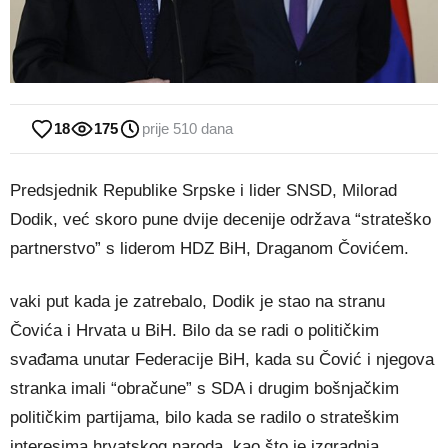
18
175
prije 510 dana
Predsjednik Republike Srpske i lider SNSD, Milorad
Dodik, već skoro pune dvije decenije održava “strateško
partnerstvo” s liderom HDZ BiH, Draganom Čovićem.
vaki put kada je zatrebalo, Dodik je stao na stranu
Čovića i Hrvata u BiH. Bilo da se radi o političkim
svađama unutar Federacije BiH, kada su Čović i njegova
stranka imali “obračune” s SDA i drugim bošnjačkim
političkim partijama, bilo kada se radilo o strateškim
interesima hrvatskog naroda, kao što je izgradnja