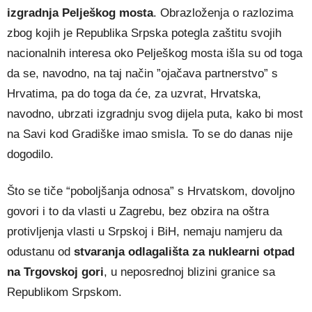
izgradnja Pelješkog mosta
. Obrazloženja o razlozima
zbog kojih je Republika Srpska potegla zaštitu svojih
nacionalnih interesa oko Pelješkog mosta išla su od toga
da se, navodno, na taj način ”ojačava partnerstvo” s
Hrvatima, pa do toga da će, za uzvrat, Hrvatska,
navodno, ubrzati izgradnju svog dijela puta, kako bi most
na Savi kod Gradiške imao smisla. To se do danas nije
dogodilo.
Što se tiče “poboljšanja odnosa” s Hrvatskom, dovoljno
govori i to da vlasti u Zagrebu, bez obzira na oštra
protivljenja vlasti u Srpskoj i BiH, nemaju namjeru da
odustanu od
stvaranja odlagališta za nuklearni otpad
na Trgovskoj gori
, u neposrednoj blizini granice sa
Republikom Srpskom.