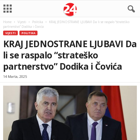
Home
Vijesti
Politika
KRAJ JEDNOSTRANE LJUBAVI Da li se raspalo “strateško
partnerstvo” Dodika i Čovića
VIJESTI
POLITIKA
KRAJ JEDNOSTRANE LJUBAVI Da
li se raspalo “strateško
partnerstvo” Dodika i Čovića
14 Marta, 2025