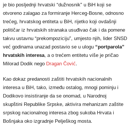
je bio posljednji hrvatski “dužnosnik” u BiH koji se
otvoreno zalagao za formiranje Herceg-Bosne, odnosno
trećeg, hrvatskog entiteta u BiH, rijetko koji ovdašnji
političar iz hrvatskih stranaka usuđivao čak i da pomene
takvu ustavnu “prekompoziciju”, umjesto njih, lider SNSD
već godinama unazad postavio se u ulogu
“portparola”
hrvatskih interesa
, a o trećem entitetu više je pričao
Milorad Dodik nego
Dragan Čović
.
Kao dokaz predanosti zaštiti hrvatskih nacionalnih
interesa u BiH, tako, između ostalog, mnogi pominju i
Dodikovo insistiranje da se onomad, u Narodnoj
skupštini Republike Srpske, aktivira mehanizam zaštite
srpskog nacionalnog interesa zbog sukoba Hrvata i
Bošnjaka oko izgradnje Pelješkog mosta.