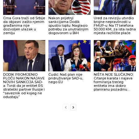
Crna Gora traži od Srbije
Nakon prijetnji
Ured za reviziju utvrdio
da objasni zašto njenim
sankcijama Dodik
brojne nepravilnosti u
građanima nije
spustio loptu: Naglasio
FMUP-u: Na 17 telefona
dozvoljen ulazak u
potrebu za unutrašnjim
50.000 KM, za ista radna
zemlju
dogovorom u BiH
mjesta različite plaće
DODIK PROMIJENIO
Ćudić: Naš plan nije
NIŠTA NIJE SLUČAJNO:
PLOČU NAKON NAJAVE
pridruživanje SAD-u,
Crtanje karata i najava
NOVIH SANKCIJA SAD-
nego EU
formiranja trećeg
a: Tvrdi da je entitet RS
entiteta ima dobro
strateški partner Rusije i
planiranu pozadinu…
“saveznik od kojeg ne
odustaju”