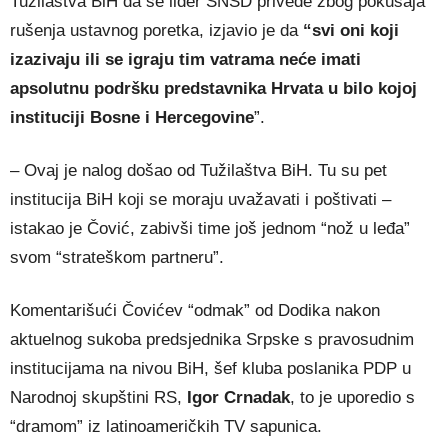
Tužilaštva BiH da se lider SNSD privede zbog pokušaja
rušenja ustavnog poretka, izjavio je da
“svi oni koji
izazivaju ili se igraju tim vatrama neće imati
apsolutnu podršku predstavnika Hrvata u bilo kojoj
instituciji Bosne i Hercegovine
”.
– Ovaj je nalog došao od Tužilaštva BiH. Tu su pet
institucija BiH koji se moraju uvažavati i poštivati –
istakao je Čović, zabivši time još jednom “nož u leđa”
svom “strateškom partneru”.
Komentarišući Čovićev “odmak” od Dodika nakon
aktuelnog sukoba predsjednika Srpske s pravosudnim
institucijama na nivou BiH, šef kluba poslanika PDP u
Narodnoj skupštini RS,
Igor Crnadak
, to je uporedio s
“dramom” iz latinoameričkih TV sapunica.