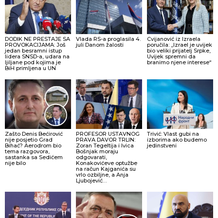
DODIK NE PRESTAJE SA
Vlada RS-a proglasila 4.
Cvijanović iz Izraela
PROVOKACIJAMA: Još
juli Danom žalosti
poručila: „Izrael je uvijek
jedan besramni istup
bio veliki prijatelj Srpke,
lidera SNSD-a, udara na
Uvijek spremni da
ljiljane pod kojima je
branimo njene interese“
BiH primljena u UN
Zašto Denis Bećirović
PROFESOR USTAVNOG
Trivić: Vlast gubi na
nije posjetio Grad
PRAVA DAVOR TRLIN:
izborima ako budemo
Bihać? Aerodrom bio
Zoran Tegeltija i Ivica
jedinstveni
tema razgovora,
Bošnjak moraju
sastanka sa Sedićem
odgovarati,
nije bilo
Konakovićeve optužbe
na račun Kajganića su
vrlo ozbiljne, a Anja
Ljubojević…