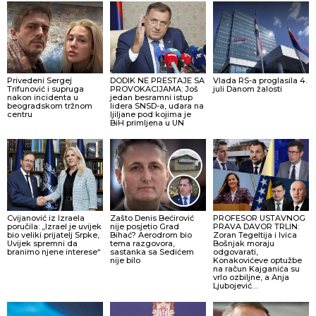
Privedeni Sergej
DODIK NE PRESTAJE SA
Vlada RS-a proglasila 4.
Trifunović i supruga
PROVOKACIJAMA: Još
juli Danom žalosti
nakon incidenta u
jedan besramni istup
beogradskom tržnom
lidera SNSD-a, udara na
centru
ljiljane pod kojima je
BiH primljena u UN
Cvijanović iz Izraela
Zašto Denis Bećirović
PROFESOR USTAVNOG
poručila: „Izrael je uvijek
nije posjetio Grad
PRAVA DAVOR TRLIN:
bio veliki prijatelj Srpke,
Bihać? Aerodrom bio
Zoran Tegeltija i Ivica
Uvijek spremni da
tema razgovora,
Bošnjak moraju
branimo njene interese“
sastanka sa Sedićem
odgovarati,
nije bilo
Konakovićeve optužbe
na račun Kajganića su
vrlo ozbiljne, a Anja
Ljubojević…