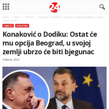
Home
Vijesti
Politika
Konaković o Dodiku: Ostat će mu opcija Beograd, u svojoj
zemlji ubrzo...
VIJESTI
POLITIKA
Konaković o Dodiku: Ostat će
mu opcija Beograd, u svojoj
zemlji ubrzo će biti bjegunac
6 Marta, 2025