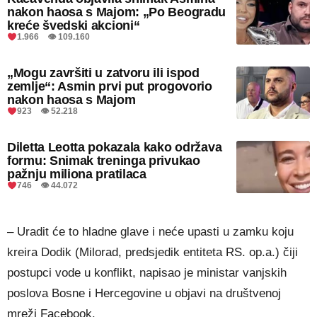
nakon haosa s Majom: „Po Beogradu
kreće švedski akcioni“
1.966 👁 109.160
„Mogu završiti u zatvoru ili ispod
zemlje“: Asmin prvi put progovorio
nakon haosa s Majom
923 👁 52.218
Diletta Leotta pokazala kako održava
formu: Snimak treninga privukao
pažnju miliona pratilaca
746 👁 44.072
– Uradit će to hladne glave i neće upasti u zamku koju
kreira Dodik (Milorad, predsjedik entiteta RS. op.a.) čiji
postupci vode u konflikt, napisao je ministar vanjskih
poslova Bosne i Hercegovine u objavi na društvenoj
mreži Facebook.