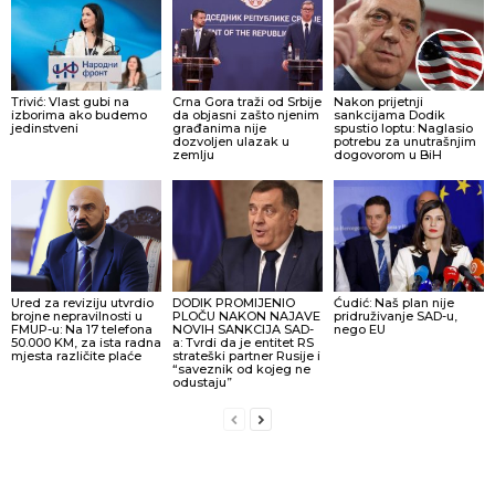
Trivić: Vlast gubi na
Crna Gora traži od Srbije
Nakon prijetnji
izborima ako budemo
da objasni zašto njenim
sankcijama Dodik
jedinstveni
građanima nije
spustio loptu: Naglasio
dozvoljen ulazak u
potrebu za unutrašnjim
zemlju
dogovorom u BiH
Ured za reviziju utvrdio
DODIK PROMIJENIO
Ćudić: Naš plan nije
brojne nepravilnosti u
PLOČU NAKON NAJAVE
pridruživanje SAD-u,
FMUP-u: Na 17 telefona
NOVIH SANKCIJA SAD-
nego EU
50.000 KM, za ista radna
a: Tvrdi da je entitet RS
mjesta različite plaće
strateški partner Rusije i
“saveznik od kojeg ne
odustaju”