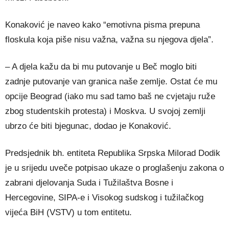
Konaković je naveo kako “emotivna pisma prepuna
floskula koja piše nisu važna, važna su njegova djela”.
– A djela kažu da bi mu putovanje u Beč moglo biti
zadnje putovanje van granica naše zemlje. Ostat će mu
opcije Beograd (iako mu sad tamo baš ne cvjetaju ruže
zbog studentskih protesta) i Moskva. U svojoj zemlji
ubrzo će biti bjegunac, dodao je Konaković.
Predsjednik bh. entiteta Republika Srpska Milorad Dodik
je u srijedu uveče potpisao ukaze o proglašenju zakona o
zabrani djelovanja Suda i Tužilaštva Bosne i
Hercegovine, SIPA-e i Visokog sudskog i tužilačkog
vijeća BiH (VSTV) u tom entitetu.