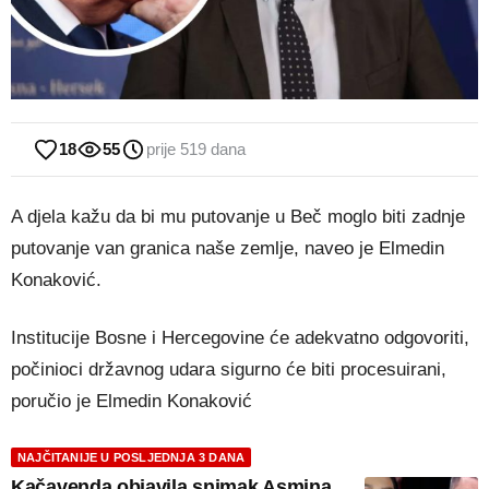
18
55
prije 519 dana
A djela kažu da bi mu putovanje u Beč moglo biti zadnje
putovanje van granica naše zemlje, naveo je Elmedin
Konaković.
Institucije Bosne i Hercegovine će adekvatno odgovoriti,
počinioci državnog udara sigurno će biti procesuirani,
poručio je Elmedin Konaković
NAJČITANIJE U POSLJEDNJA 3 DANA
Kačavenda objavila snimak Asmina