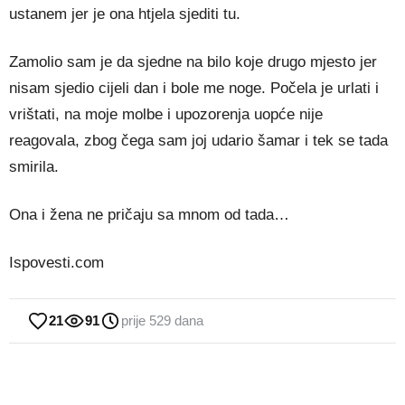
ustanem jer je ona htjela sjediti tu.
Zamolio sam je da sjedne na bilo koje drugo mjesto jer
nisam sjedio cijeli dan i bole me noge. Počela je urlati i
vrištati, na moje molbe i upozorenja uopće nije
reagovala, zbog čega sam joj udario šamar i tek se tada
smirila.
Ona i žena ne pričaju sa mnom od tada…
Ispovesti.com
21
91
prije 529 dana