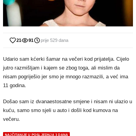
21
91
prije 529 dana
Udario sam kćerki šamar na večeri kod prijatelja. Cijelo
jutro razmišljam i kajem se zbog toga, ali mislim da
nisam pogriješio jer smo je mnogo razmazili, a već ima
11 godina.
Došao sam iz dvanaestosatne smjene i nisam ni ulazio u
kuću, samo smo sjeli u auto i došli kod kumova na
večeru.
NAJČITANIJE U POSLJEDNJA 3 DANA