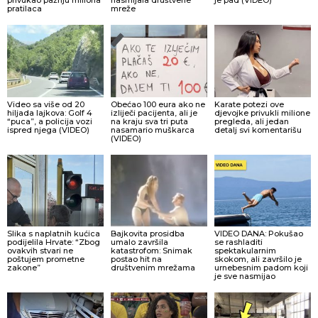
privukao pažnju miliona
nasmijala društvene
je pad (VIDEO)
pratilaca
mreže
Video sa više od 20
Obećao 100 eura ako ne
Karate potezi ove
hiljada lajkova: Golf 4
izliječi pacijenta, ali je
djevojke privukli milione
“puca”, a policija vozi
na kraju sva tri puta
pregleda, ali jedan
ispred njega (VIDEO)
nasamario muškarca
detalj svi komentarišu
(VIDEO)
Slika s naplatnih kućica
Bajkovita prosidba
VIDEO DANA: Pokušao
podijelila Hrvate: “Zbog
umalo završila
se rashladiti
ovakvih stvari ne
katastrofom: Snimak
spektakularnim
poštujem prometne
postao hit na
skokom, ali završilo je
zakone”
društvenim mrežama
urnebesnim padom koji
je sve nasmijao