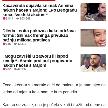
Kačavenda objavila snimak Asmina
nakon haosa s Majom: „Po Beogradu
kreće švedski akcioni“
1.844 👁 103.648
Diletta Leotta pokazala kako održava
formu: Snimak treninga privukao
pažnju miliona pratilaca
746 👁 42.318
„Mogu završiti u zatvoru ili ispod
zemlje“: Asmin prvi put progovorio
nakon haosa s Majom
782 👁 42.132
Žena i kćerka su morale otići do toaleta, a ja sam sjeo na
jedno od mjesta koje nam je kum ponudio.
Kad su se vratile, ona je počela vikati i tražiti od mene da