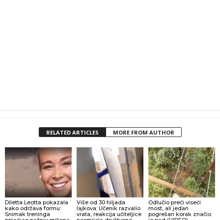
RELATED ARTICLES
MORE FROM AUTHOR
Diletta Leotta pokazala
Više od 30 hiljada
Odlučio preći viseći
kako održava formu:
lajkova: Učenik razvalio
most, ali jedan
Snimak treninga
vrata, reakcija učiteljice
pogrešan korak značio