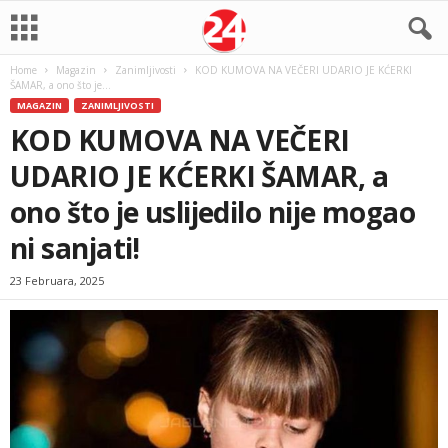
Home
Magazin
Zanimljivosti
KOD KUMOVA NA VEČERI UDARIO JE KĆERKI
ŠAMAR, a ono što je...
MAGAZIN
ZANIMLJIVOSTI
KOD KUMOVA NA VEČERI
UDARIO JE KĆERKI ŠAMAR, a
ono što je uslijedilo nije mogao
ni sanjati!
23 Februara, 2025