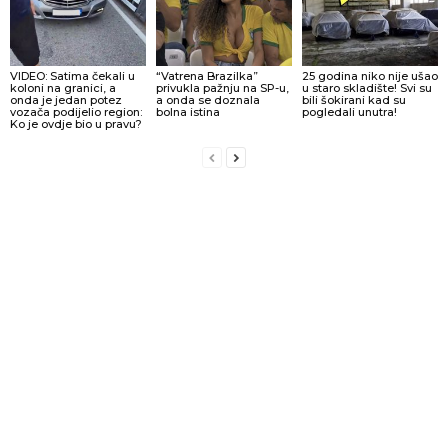
VIDEO: Satima čekali u
“Vatrena Brazilka”
25 godina niko nije ušao
koloni na granici, a
privukla pažnju na SP-u,
u staro skladište! Svi su
onda je jedan potez
a onda se doznala
bili šokirani kad su
vozača podijelio region:
bolna istina
pogledali unutra!
Ko je ovdje bio u pravu?