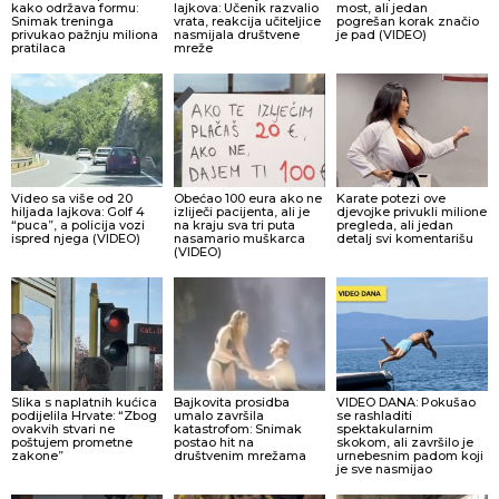
kako održava formu:
lajkova: Učenik razvalio
most, ali jedan
Snimak treninga
vrata, reakcija učiteljice
pogrešan korak značio
privukao pažnju miliona
nasmijala društvene
je pad (VIDEO)
pratilaca
mreže
Video sa više od 20
Obećao 100 eura ako ne
Karate potezi ove
hiljada lajkova: Golf 4
izliječi pacijenta, ali je
djevojke privukli milione
“puca”, a policija vozi
na kraju sva tri puta
pregleda, ali jedan
ispred njega (VIDEO)
nasamario muškarca
detalj svi komentarišu
(VIDEO)
Slika s naplatnih kućica
Bajkovita prosidba
VIDEO DANA: Pokušao
podijelila Hrvate: “Zbog
umalo završila
se rashladiti
ovakvih stvari ne
katastrofom: Snimak
spektakularnim
poštujem prometne
postao hit na
skokom, ali završilo je
zakone”
društvenim mrežama
urnebesnim padom koji
je sve nasmijao