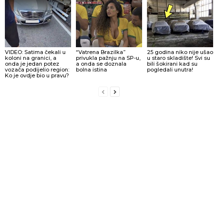
VIDEO: Satima čekali u
“Vatrena Brazilka”
25 godina niko nije ušao
koloni na granici, a
privukla pažnju na SP-u,
u staro skladište! Svi su
onda je jedan potez
a onda se doznala
bili šokirani kad su
vozača podijelio region:
bolna istina
pogledali unutra!
Ko je ovdje bio u pravu?