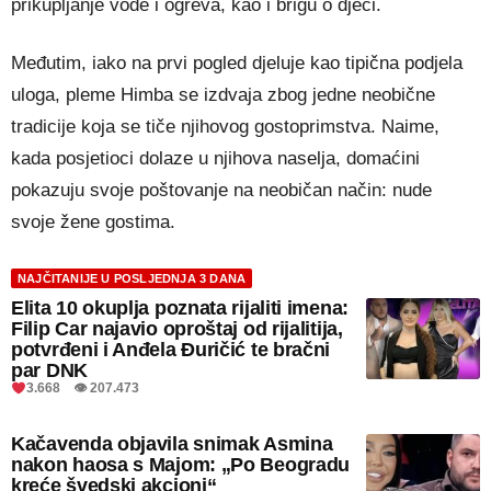
prikupljanje vode i ogreva, kao i brigu o djeci.
Međutim, iako na prvi pogled djeluje kao tipična podjela
uloga, pleme Himba se izdvaja zbog jedne neobične
tradicije koja se tiče njihovog gostoprimstva. Naime,
kada posjetioci dolaze u njihova naselja, domaćini
pokazuju svoje poštovanje na neobičan način: nude
svoje žene gostima.
NAJČITANIJE U POSLJEDNJA 3 DANA
Elita 10 okuplja poznata rijaliti imena:
Filip Car najavio oproštaj od rijalitija,
potvrđeni i Anđela Đuričić te bračni
par DNK
3.668 👁 207.473
Kačavenda objavila snimak Asmina
nakon haosa s Majom: „Po Beogradu
kreće švedski akcioni“