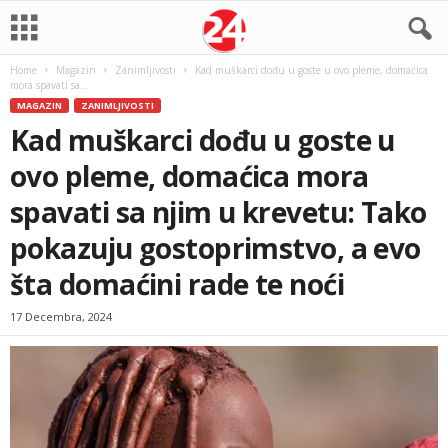
Home
Magazin
Zanimljivosti
Kad muškarci dođu u goste u ovo pleme, domaćica
mora spavati sa...
MAGAZIN
ZANIMLJIVOSTI
Kad muškarci dođu u goste u
ovo pleme, domaćica mora
spavati sa njim u krevetu: Tako
pokazuju gostoprimstvo, a evo
šta domaćini rade te noći
17 Decembra, 2024