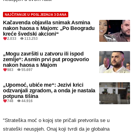
NAJČITANIJE U POSLJEDNJA 3 DANA
Kačavenda objavila snimak Asmina
nakon haosa s Majom: „Po Beogradu
kreće švedski akcioni“
2.033 👁 113.253
„Mogu završiti u zatvoru ili ispod
zemlje“: Asmin prvi put progovorio
nakon haosa s Majom
983 👁 55.697
„Upomoć, ubiće me“: Jezivi krici
odzvanjali zgradom, a onda je nastala
potpuna tišina
748 👁 44.916
“Strateška moć o kojoj ste pričali pretvorila se u
strateški neuspjeh. Onaj koji tvrdi da je globalna