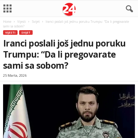
Home
Vijesti
Svijet
Iranci poslali još jednu poruku Trumpu: “Da li pregovarate
sami sa sobom?
VIJESTI
SVIJET
Iranci poslali još jednu poruku
Trumpu: “Da li pregovarate
sami sa sobom?
25 Marta, 2026