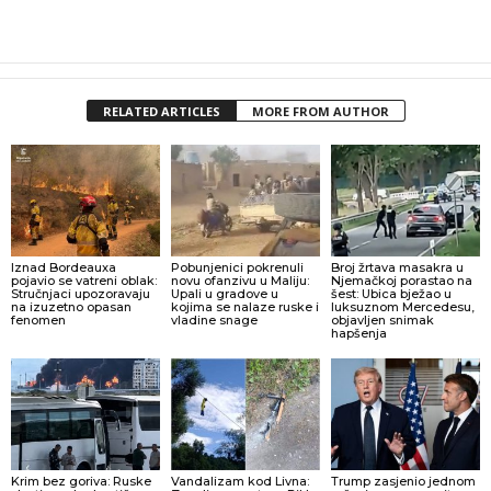
RELATED ARTICLES
MORE FROM AUTHOR
Iznad Bordeauxa
Pobunjenici pokrenuli
Broj žrtava masakra u
pojavio se vatreni oblak:
novu ofanzivu u Maliju:
Njemačkoj porastao na
Stručnjaci upozoravaju
Upali u gradove u
šest: Ubica bježao u
na izuzetno opasan
kojima se nalaze ruske i
luksuznom Mercedesu,
fenomen
vladine snage
objavljen snimak
hapšenja
Krim bez goriva: Ruske
Vandalizam kod Livna:
Trump zasjenio jednom