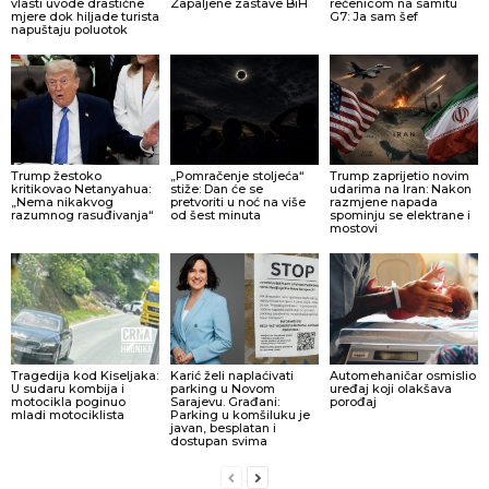
vlasti uvode drastične
Zapaljene zastave BiH
rečenicom na samitu
mjere dok hiljade turista
G7: Ja sam šef
napuštaju poluotok
Trump žestoko
„Pomračenje stoljeća“
Trump zaprijetio novim
kritikovao Netanyahua:
stiže: Dan će se
udarima na Iran: Nakon
„Nema nikakvog
pretvoriti u noć na više
razmjene napada
razumnog rasuđivanja“
od šest minuta
spominju se elektrane i
mostovi
Tragedija kod Kiseljaka:
Karić želi naplaćivati
Automehaničar osmislio
U sudaru kombija i
parking u Novom
uređaj koji olakšava
motocikla poginuo
Sarajevu. Građani:
porođaj
mladi motociklista
Parking u komšiluku je
javan, besplatan i
dostupan svima