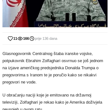
11
166
prije 136 dana
Glasnogovornik Centralnog štaba iranske vojske,
potpukovnik Ebrahim Zolfaghari osvrnuo se još jednom
na izjave američkog predsjednika Donalda Trumpa o
pregovorima s Iranom te je poručio kako se nikakvi
pregovori ne vode.
U obraćanju naciji koje je emitovano na državnoj
televiziji, Zolfaghari je rekao kako je Amerika doživjela
neuspjeh u ovom ratu.