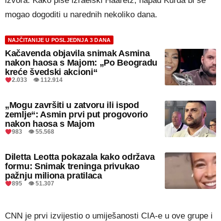
izvora. Kako piše izraelski Haaretz, napad Kurda bi se
mogao dogoditi u narednih nekoliko dana.
NAJČITANIJE U POSLJEDNJA 3 DANA
Kačavenda objavila snimak Asmina
nakon haosa s Majom: „Po Beogradu
kreće švedski akcioni“
2.033 👁 112.914
„Mogu završiti u zatvoru ili ispod
zemlje“: Asmin prvi put progovorio
nakon haosa s Majom
983 👁 55.568
Diletta Leotta pokazala kako održava
formu: Snimak treninga privukao
pažnju miliona pratilaca
895 👁 51.307
CNN je prvi izvijestio o umiješanosti CIA-e u ove grupe i