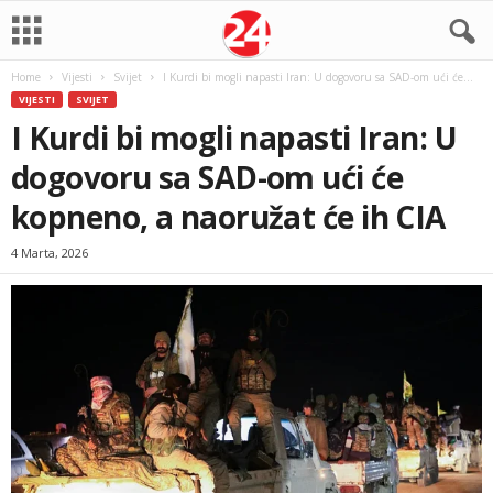
Home
Vijesti
Svijet
I Kurdi bi mogli napasti Iran: U dogovoru sa SAD-om ući će...
VIJESTI
SVIJET
I Kurdi bi mogli napasti Iran: U
dogovoru sa SAD-om ući će
kopneno, a naoružat će ih CIA
4 Marta, 2026