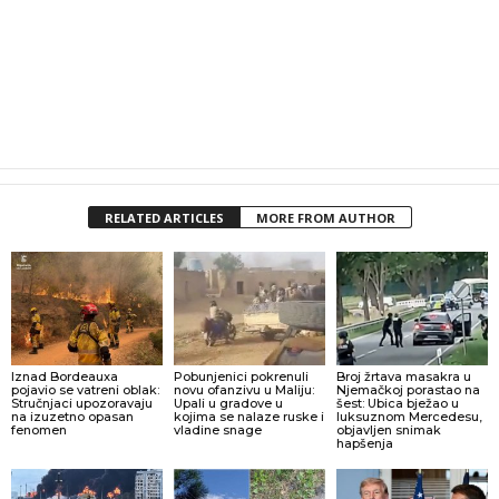
RELATED ARTICLES
MORE FROM AUTHOR
Iznad Bordeauxa
Pobunjenici pokrenuli
Broj žrtava masakra u
pojavio se vatreni oblak:
novu ofanzivu u Maliju:
Njemačkoj porastao na
Stručnjaci upozoravaju
Upali u gradove u
šest: Ubica bježao u
na izuzetno opasan
kojima se nalaze ruske i
luksuznom Mercedesu,
fenomen
vladine snage
objavljen snimak
hapšenja