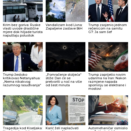
Krim bez goriva: Ruske
Vandalizam kod Livna:
Trump zasjenio jednom
vlasti uvode drastične
Zapaljene zastave BiH
rečenicom na samitu
mjere dok hiljade turista
G7: Ja sam šef
napuštaju poluotok
Trump žestoko
„Pomračenje stoljeća“
Trump zaprijetio novim
kritikovao Netanyahua:
stiže: Dan će se
udarima na Iran: Nakon
„Nema nikakvog
pretvoriti u noć na više
razmjene napada
razumnog rasuđivanja“
od šest minuta
spominju se elektrane i
mostovi
Tragedija kod Kiseljaka:
Karić želi naplaćivati
Automehaničar osmislio