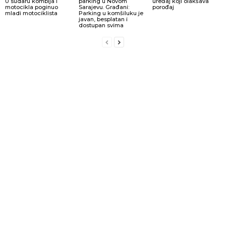
U sudaru kombija i
parking u Novom
uređaj koji olakšava
motocikla poginuo
Sarajevu. Građani:
porođaj
mladi motociklista
Parking u komšiluku je
javan, besplatan i
dostupan svima