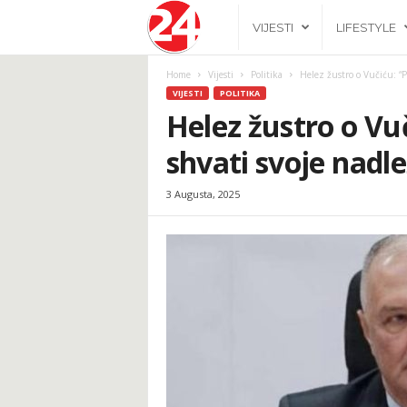
2
VIJESTI
LIFESTYLE
4
Home
Vijesti
Politika
Helez žustro o Vučiću: “P
VIJESTI
POLITIKA
h
Helez žustro o Vu
shvati svoje nadl
.
3 Augusta, 2025
b
a