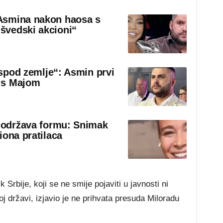
Asmina nakon haosa s
švedski akcioni“
 ispod zemlje“: Asmin prvi
 s Majom
o održava formu: Snimak
iona pratilaca
 Srbije, koji se ne smije pojaviti u javnosti ni
j državi, izjavio je ne prihvata presuda Miloradu