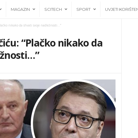
MAGAZIN
SCITECH
SPORT
UVJETI KORIŠTE
lačko nikako da shvati svoje nadležnosti…”
čiću: “Plačko nikako da
ežnosti…”