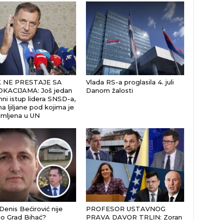
 NE PRESTAJE SA
Vlada RS-a proglasila 4. juli
KACIJAMA: Još jedan
Danom žalosti
ni istup lidera SNSD-a,
a ljiljane pod kojima je
imljena u UN
Denis Bećirović nije
PROFESOR USTAVNOG
io Grad Bihać?
PRAVA DAVOR TRLIN: Zoran