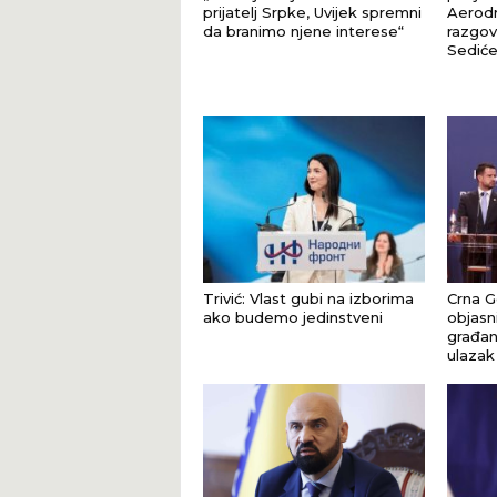
prijatelj Srpke, Uvijek spremni
Aerod
da branimo njene interese“
razgov
Sediće
Trivić: Vlast gubi na izborima
Crna Go
ako budemo jedinstveni
objasn
građan
ulazak