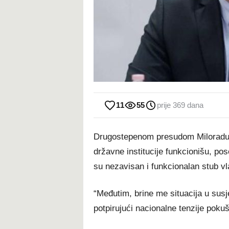
11
55
prije 369 dana
Drugostepenom presudom Miloradu 
državne institucije funkcionišu, p
su nezavisan i funkcionalan stub vl
“Međutim, brine me situacija u susj
potpirujući nacionalne tenzije poku