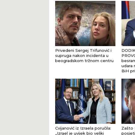
Privedeni Sergej Trifunović i
DODIK
supruga nakon incidenta u
PROVO
beogradskom tržnom centru
besram
udara n
BiH pr
Cvijanović iz Izraela poručila:
Zašto 
„Izrael je uvijek bio veliki
posjet