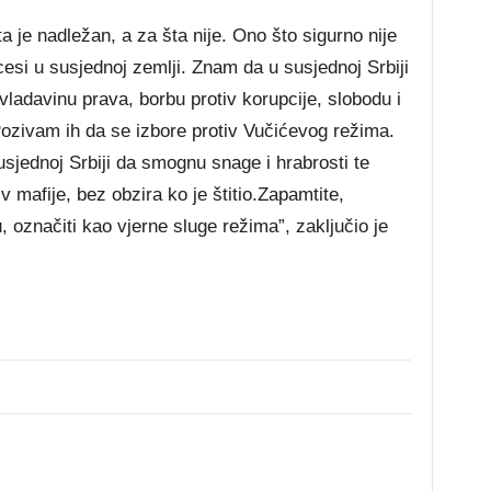
a je nadležan, a za šta nije. Ono što sigurno nije
esi u susjednoj zemlji. Znam da u susjednoj Srbiji
vladavinu prava, borbu protiv korupcije, slobodu i
 Pozivam ih da se izbore protiv Vučićevog režima.
sjednoj Srbiji da smognu snage i hrabrosti te
v mafije, bez obzira ko je štitio.Zapamtite,
ju, označiti kao vjerne sluge režima”, zaključio je