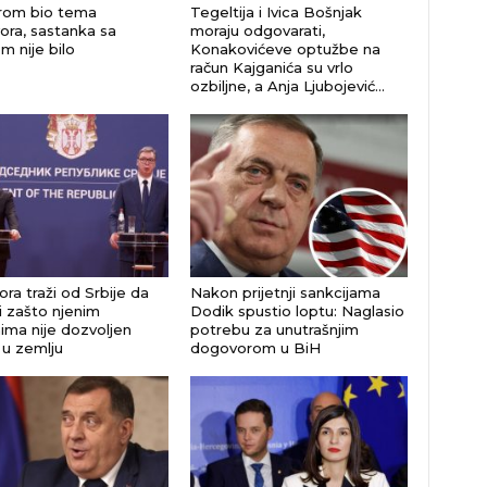
rom bio tema
Tegeltija i Ivica Bošnjak
ora, sastanka sa
moraju odgovarati,
m nije bilo
Konakovićeve optužbe na
račun Kajganića su vrlo
ozbiljne, a Anja Ljubojević…
ra traži od Srbije da
Nakon prijetnji sankcijama
i zašto njenim
Dodik spustio loptu: Naglasio
ima nije dozvoljen
potrebu za unutrašnjim
 u zemlju
dogovorom u BiH