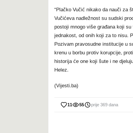
“Plačko Vučić nikako da nauči za št
Vučićeva nadležnost su sudski proc
postoji mnogo više građana koji su 
jednakost, od onih koji za to nisu.
Pozivam pravosudne institucije u su
krenu u borbu protiv korupcije, proti
historija će one koji šute i ne djelu
Helez.
(Vijesti.ba)
11
55
prije 369 dana