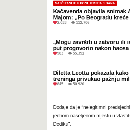
NAJČITANIJE U POSLJEDNJA 3 DANA
Kačavenda objavila snimak 
Majom: „Po Beogradu kreće 
2.033 👁 112.706
„Mogu završiti u zatvoru ili
put progovorio nakon haosa
983 👁 55.351
Diletta Leotta pokazala kak
treninga privukao pažnju mil
845 👁 50.920
Dodaje da je “nelegitimni predsjednik
jednom naseljenom mjestu u vlastito
Dodiku”.