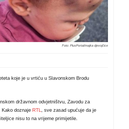
Foto: PlusPortal/majka djevojčice
eteta koje je u vrtiću u Slavonskom Brodu
inskom državnom odvjetništvu, Zavodu za
ji. Kako doznaje
RTL
, sve zasad upućuje da je
iteljice nisu to na vrijeme primijetile.