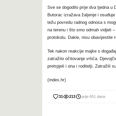
Sve se dogodilo prije dva tjedna u D
Butorac izražava žaljenje i osuđuje 
težu povredu radnog odnosa s mogu
na terenu i što smo odmah vidjeli –
protokolu. Dakle, nisu obavijestile r
Tek nakon reakcije majke s događaj
zatražilo očitovanje vrtića. Djevoj
pretrpjeli i ona i roditelji. Zatražili 
(index.hr)
31
213
prije 651 dana