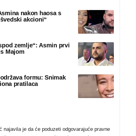
Asmina nakon haosa s
švedski akcioni“
 ispod zemlje“: Asmin prvi
 s Majom
o održava formu: Snimak
iona pratilaca
ć najavila je da će poduzeti odgovarajuće pravne