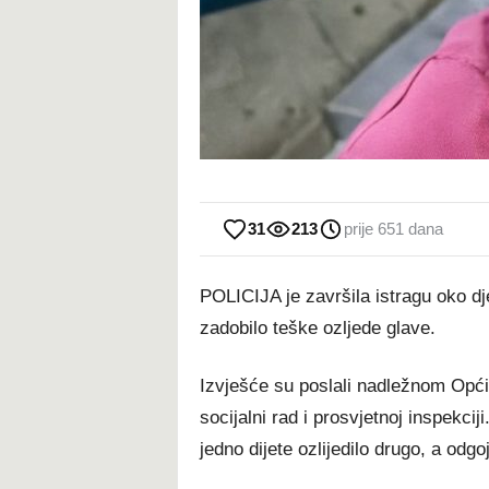
31
213
prije 651 dana
POLICIJA je završila istragu oko dj
zadobilo teške ozljede glave.
Izvješće su poslali nadležnom Opć
socijalni rad i prosvjetnoj inspekci
jedno dijete ozlijedilo drugo, a odgoj