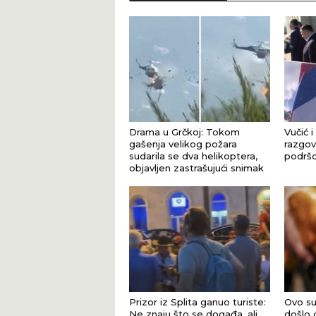
Drama u Grčkoj: Tokom
Vučić i
gašenja velikog požara
razgova
sudarila se dva helikoptera,
podršci
objavljen zastrašujući snimak
Prizor iz Splita ganuo turiste:
Ovo su
Ne znaju što se događa, ali
došlo 