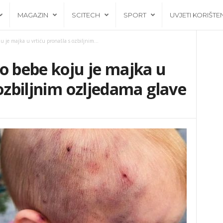
MAGAZIN
SCITECH
SPORT
UVJETI KORIŠTE
u je majka u vrtiću pronašla s ozbiljnim...
o bebe koju je majka u
 ozbiljnim ozljedama glave