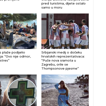
pred turistima, dijete ostalo
samo u moru
s plaže podijelio
Srbijanski medij o dočeku
ja: “Ovo nije odmor,
hrvatskih reprezentativaca:
 stres”
“Puče nova sramota u
Zagrebu, orile se
Thompsonove pjesme”