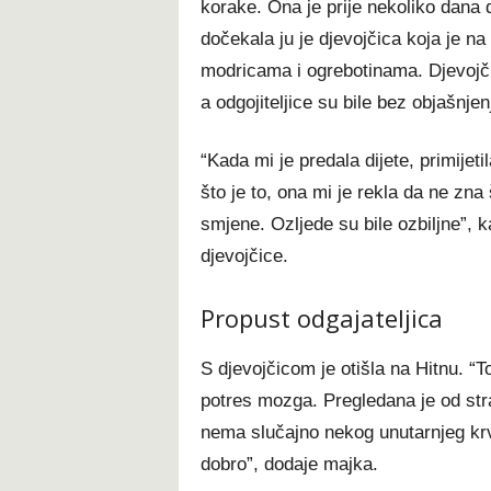
korake. Ona je prije nekoliko dana 
dočekala ju je djevojčica koja je na
modricama i ogrebotinama. Djevojči
a odgojiteljice su bile bez objašnjen
“Kada mi je predala dijete, primijet
što je to, ona mi je rekla da ne zna š
smjene. Ozljede su bile ozbiljne”, k
djevojčice.
Propust odgajateljica
S djevojčicom je otišla na Hitnu. “T
potres mozga. Pregledana je od str
nema slučajno nekog unutarnjeg krv
dobro”, dodaje majka.