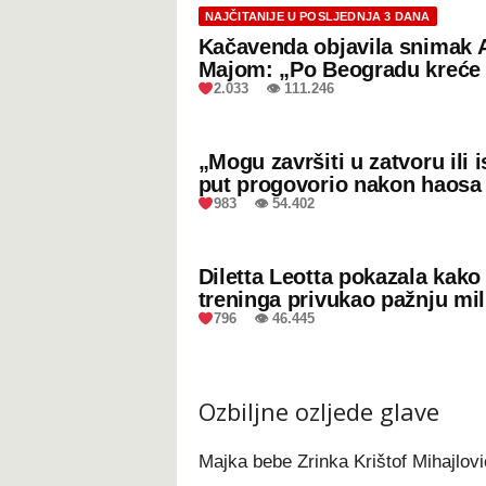
NAJČITANIJE U POSLJEDNJA 3 DANA
Kačavenda objavila snimak 
Majom: „Po Beogradu kreće 
2.033 👁 111.246
„Mogu završiti u zatvoru ili
put progovorio nakon haosa
983 👁 54.402
Diletta Leotta pokazala kak
treninga privukao pažnju mil
796 👁 46.445
Ozbiljne ozljede glave
Majka bebe Zrinka Krištof Mihajlovi