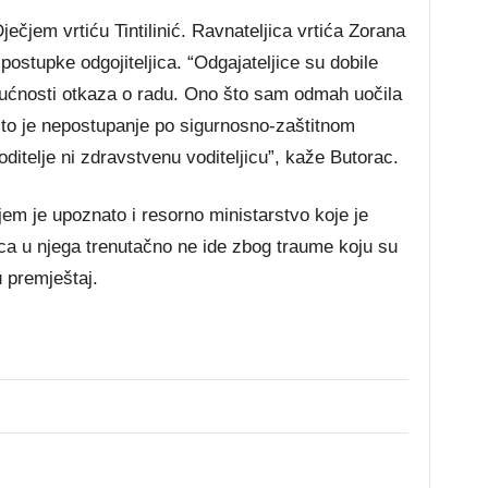
ječjem vrtiću Tintilinić. Ravnateljica vrtića Zorana
postupke odgojiteljica. “Odgajateljice su dobile
ćnosti otkaza o radu. Ono što sam odmah uočila
 to je nepostupanje po sigurnosno-zaštitnom
oditelje ni zdravstvenu voditeljicu”, kaže Butorac.
em je upoznato i resorno ministarstvo koje je
čica u njega trenutačno ne ide zbog traume koju su
su premještaj.