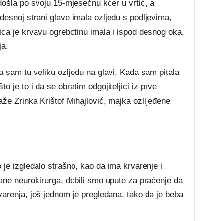
došla po svoju 15-mjesečnu kćer u vrtić, a
 desnoj strani glave imala ozljedu s podljevima,
ca je krvavu ogrebotinu imala i ispod desnog oka,
ja.
ila sam tu veliku ozljedu na glavi. Kada sam pitala
to je to i da se obratim odgojiteljici iz prve
aže Zrinka Krištof Mihajlović, majka ozlijeđene
o je izgledalo strašno, kao da ima krvarenje i
ane neurokirurga, dobili smo upute za praćenje da
arenja, još jednom je pregledana, tako da je beba