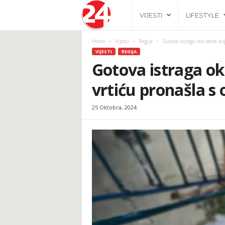
2
VIJESTI
LIFESTYLE
4
Home
Vijesti
Regija
Gotova istraga oko bebe koj
VIJESTI
REGIJA
h
Gotova istraga ok
vrtiću pronašla s
.
25 Oktobra, 2024
b
a