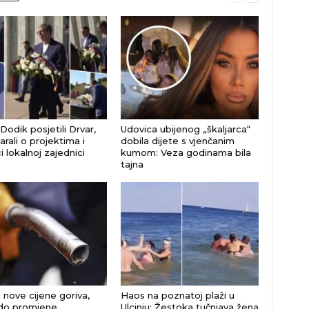
 Dodik posjetili Drvar,
Udovica ubijenog „škaljarca“
rali o projektima i
dobila dijete s vjenčanim
 lokalnoj zajednici
kumom: Veza godinama bila
tajna
 nove cijene goriva,
Haos na poznatoj plaži u
do promjene
Ulcinju: Žestoka tučnjava žena