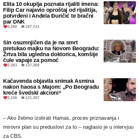
Elita 10 okuplja poznata rijaliti imena:
Filip Car najavio oproštaj od rijalitija,
potvrđeni i Anđela Đuričić te bračni
par DNK
5.280 👁 297.721
Sin osumnjičen da je na smrt
pretukao majku na Novom Beogradu:
Žrtva bila ugledna doktorica, komšije
čule vapaje za pomoć
2.383 👁 137.369
Kačavenda objavila snimak Asmina
nakon haosa s Majom: „Po Beogradu
kreće švedski akcioni“
2.156 👁 121.367
– Ako želimo izolirati Hamas, proces priznavanja i
mirovni plan su preduslovi za to – naglasio je u intervjuu
za CBS.