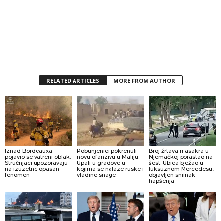
RELATED ARTICLES
MORE FROM AUTHOR
Iznad Bordeauxa
Pobunjenici pokrenuli
Broj žrtava masakra u
pojavio se vatreni oblak:
novu ofanzivu u Maliju:
Njemačkoj porastao na
Stručnjaci upozoravaju
Upali u gradove u
šest: Ubica bježao u
na izuzetno opasan
kojima se nalaze ruske i
luksuznom Mercedesu,
fenomen
vladine snage
objavljen snimak
hapšenja