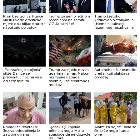
Krim bez goriva: Ruske
Trump zasjenio jednom
Trump žestoko
vlasti uvode drastične
rečenicom na samitu
kritikovao Netanyahua:
mjere dok hiljade turista
G7: Ja sam šef
„Nema nikakvog
napuštaju poluotok
razumnog rasuđivanja“
„Pomračenje stoljeća“
Trump zaprijetio novim
Automehaničar osmislio
stiže: Dan će se
udarima na Iran: Nakon
uređaj koji olakšava
pretvoriti u noć na više
razmjene napada
porođaj
od šest minuta
spominju se elektrane i
mostovi
Pakao iza rešetaka:
Dječaku (11) ajkula
Alarm za svijet: Ebola se
Jeziva svjedočenja iz
otkinula nogu: Molio
širi brže nego ikada
zatvora u Iranu
spasioce da ne dozvole
prije
da umre!