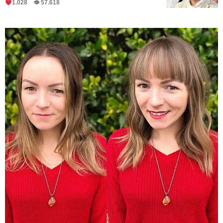
1.028 👁 57.618