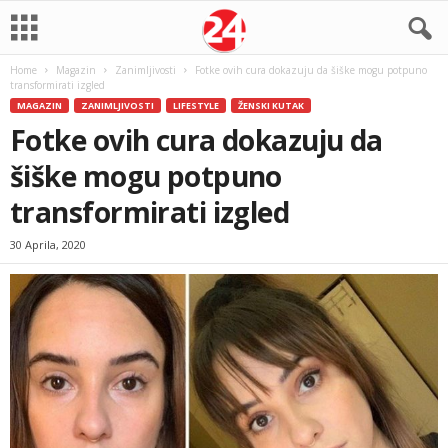
Home
Magazin
Zanimljivosti
Fotke ovih cura dokazuju da šiške mogu potpuno
transformirati izgled
MAGAZIN
ZANIMLJIVOSTI
LIFESTYLE
ŽENSKI KUTAK
Fotke ovih cura dokazuju da
šiške mogu potpuno
transformirati izgled
30 Aprila, 2020