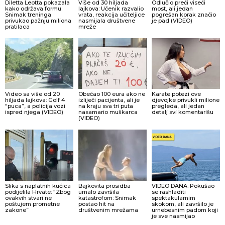
Diletta Leotta pokazala
Više od 30 hiljada
Odlučio preći viseći
kako održava formu:
lajkova: Učenik razvalio
most, ali jedan
Snimak treninga
vrata, reakcija učiteljice
pogrešan korak značio
privukao pažnju miliona
nasmijala društvene
je pad (VIDEO)
pratilaca
mreže
Video sa više od 20
Obećao 100 eura ako ne
Karate potezi ove
hiljada lajkova: Golf 4
izliječi pacijenta, ali je
djevojke privukli milione
“puca”, a policija vozi
na kraju sva tri puta
pregleda, ali jedan
ispred njega (VIDEO)
nasamario muškarca
detalj svi komentarišu
(VIDEO)
Slika s naplatnih kućica
Bajkovita prosidba
VIDEO DANA: Pokušao
podijelila Hrvate: “Zbog
umalo završila
se rashladiti
ovakvih stvari ne
katastrofom: Snimak
spektakularnim
poštujem prometne
postao hit na
skokom, ali završilo je
zakone”
društvenim mrežama
urnebesnim padom koji
je sve nasmijao