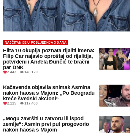
NAJČITANIJE U POSLJEDNJA 3 DANA
Elita 10 okuplja poznata rijaliti imena:
Filip Car najavio oproštaj od rijalitija,
potvrđeni i Anđela Đuričić te bračni
par DNK
2.442 👁 140.120
Kačavenda objavila snimak Asmina
nakon haosa s Majom: „Po Beogradu
kreće švedski akcioni“
2.115 👁 117.400
„Mogu završiti u zatvoru ili ispod
zemlje“: Asmin prvi put progovorio
nakon haosa s Majom