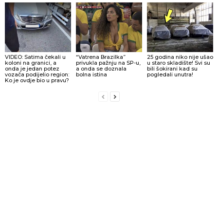
VIDEO: Satima čekali u
“Vatrena Brazilka”
25 godina niko nije ušao
koloni na granici, a
privukla pažnju na SP-u,
u staro skladište! Svi su
onda je jedan potez
a onda se doznala
bili šokirani kad su
vozača podijelio region:
bolna istina
pogledali unutra!
Ko je ovdje bio u pravu?