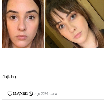
(lajk.hr)
31
181
prije 2291 dana