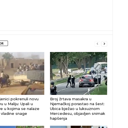
OR
enici pokrenuli novu
Broj žrtava masakra u
u u Maliju: Upali u
Njemačkoj porastao na šest:
e u kojima se nalaze
Ubica bježao u luksuznom
i vladine snage
Mercedesu, objavljen snimak
hapšenja