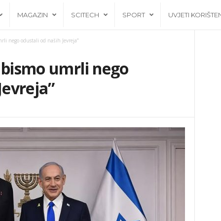
MAGAZIN
SCITECH
SPORT
UVJETI KORIŠTE
li nego odustali od naših Jevreja”
 bismo umrli nego
Jevreja”