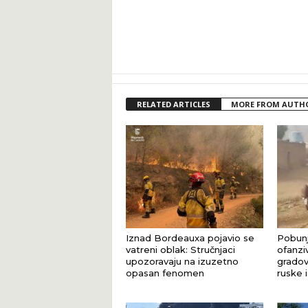
RELATED ARTICLES
MORE FROM AUTH
Iznad Bordeauxa pojavio se
Pobunj
vatreni oblak: Stručnjaci
ofanziv
upozoravaju na izuzetno
gradov
opasan fenomen
ruske 