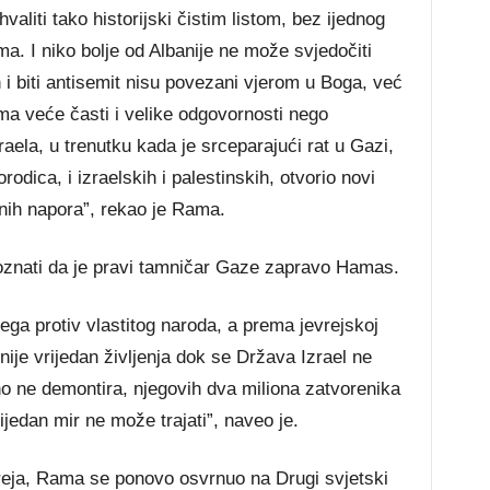
aliti tako historijski čistim listom, bez ijednog
ma. I niko bolje od Albanije ne može svjedočiti
n i biti antisemit nisu povezani vjerom u Boga, već
a veće časti i velike odgovornosti nego
zraela, u trenutku kada je srceparajući rat u Gazi,
odica, i izraelskih i palestinskih, otvorio novi
nih napora”, rekao je Rama.
oznati da je pravi tamničar Gaze zapravo Hamas.
vega protiv vlastitog naroda, a prema jevrejskoj
 nije vrijedan življenja dok se Država Izrael ne
o ne demontira, njegovih dva miliona zatvorenika
nijedan mir ne može trajati”, naveo je.
eja, Rama se ponovo osvrnuo na Drugi svjetski