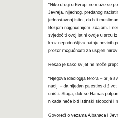
“Niko drugi u Evropi ne može se pohv
Jevreja, nijednog, predanog nacisti
jednostavnoj istini, da biti muslima
Božjom najgnusnijom izdajom. I nem
svjedočiti ovoj istini ovdje u srcu I
kroz nepodnošljivu patnju nevinih por
prozor mogućnosti za uspjeh mirov
Rekao je kako svijet ne može prep
“Njegova ideologija terora – prije s
naciji – da nijedan palestinski život
uništi. Stoga, dok se Hamas potpun
nikada neće biti istinski slobodni i 
Govoreći o vezama Albanaca i Jevr