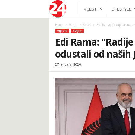
2
VIJESTI
LIFESTYLE
4
Home
Vijesti
Svijet
Edi Rama: “Radije bismo umr
VIJESTI
SVIJET
h
Edi Rama: “Radije
odustali od naših 
.
27 Januara, 2026
b
a