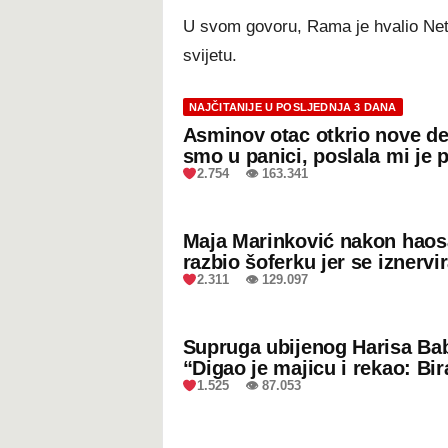
U svom govoru, Rama je hvalio Net
svijetu.
NAJČITANIJE U POSLJEDNJA 3 DANA
Asminov otac otkrio nove de
smo u panici, poslala mi je 
2.754 👁 163.341
Maja Marinković nakon hao
razbio šoferku jer se iznervi
2.311 👁 129.097
Supruga ubijenog Harisa Bab
“Digao je majicu i rekao: Bir
1.525 👁 87.053