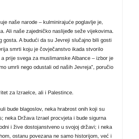
uje naše narode – kulminirajuće poglavlje je,
. Ali naše zajedničko naslijeđe seže vijekovima.
g gosta. A budući da su Jevreji slučajno bili gosti
rija smrti koju je čovječanstvo ikada stvorilo
– a prije svega za muslimanske Albance – izbor je
mo umrli nego odustali od naših Jevreja”, poručio
tet za Izraelce, ali i Palestince.
uli bude blagoslov, neka hrabrost onih koji su
s; neka Država Izrael procvjeta i bude sigurna
dni i žive dostojanstveno u svojoj državi; i neka
om, ostanu povezana ne samo historijom, već i