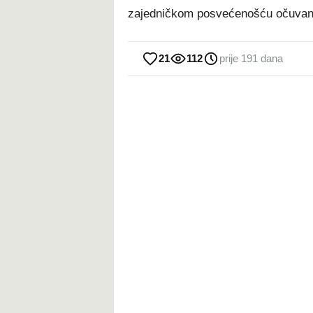
zajedničkom posvećenošću očuvanju
21
112
prije 191 dana