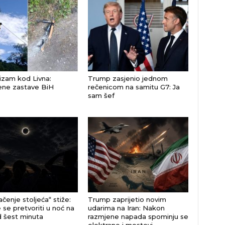
izam kod Livna:
Trump zasjenio jednom
ene zastave BiH
rečenicom na samitu G7: Ja
sam šef
čenje stoljeća“ stiže:
Trump zaprijetio novim
 se pretvoriti u noć na
udarima na Iran: Nakon
d šest minuta
razmjene napada spominju se