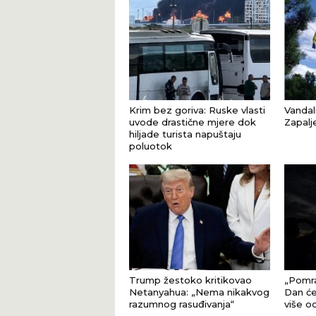
Krim bez goriva: Ruske vlasti
Vandal
uvode drastične mjere dok
Zapalj
hiljade turista napuštaju
poluotok
Trump žestoko kritikovao
„Pomra
Netanyahua: „Nema nikakvog
Dan će
razumnog rasuđivanja“
više o