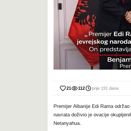
21
112
prije 191 dana
Premijer Albanije Edi Rama održao 
navrata doživio je ovacije okupljen
Netanyahua.