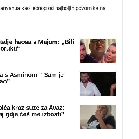
anyahua kao jednog od najboljih govornika na
talje haosa s Majom: „Bili
poruku“
sa s Asminom: “Sam je
rao”
ića kroz suze za Avaz:
aj gdje ćeš me izbosti”