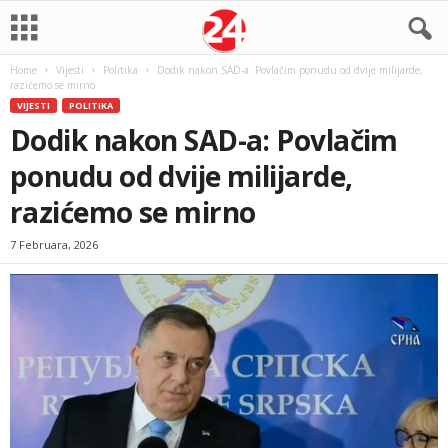
Home
Vijesti
Politika
Dodik nakon SAD-a: Povlačim ponudu od dvije milijarde,
razićemo se mirno
VIJESTI
POLITIKA
Dodik nakon SAD-a: Povlačim
ponudu od dvije milijarde,
razićemo se mirno
7 Februara, 2026