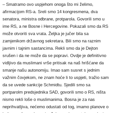
– Smatramo ovo uspjehom onoga što mi želimo,
afirmacijom RS-a. Sreli smo 14 kongresmena, dva
senatora, ministra odbrane, protparola. Govorili smo u
ime RS, a ne Bosne i Hercegovine. Pokazali smo da RS
može otvoriti sva vrata. Željka je jučer bila sa
zamjenikom državnog sekretara. Bili smo na raznim
javnim i tajnim sastancima. Rekli smo da je Dejton
srušen i da ne može da se popravi. Ovdje je definitivno
vidljivo da muslimani vrše pritisak na naš hrišćane da
smanje našu autonomiju. Imao sam susret s jednim
važnim čovjekom, ne znam hoće li to uspjeti, tražio sam
da se uvede sankcije Schmidtu. Sjedili smo sa
portparolm predsjednika SAD, govorili smo o RS, ništa
nismo rekli loše o muslimanima. Bosna je za nas
neprihvatljiva, nećemo odustati od tog, imamo planove o