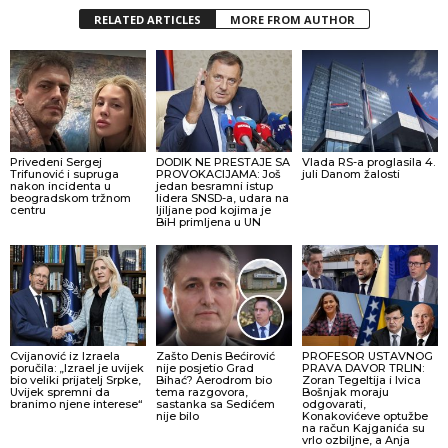
RELATED ARTICLES
MORE FROM AUTHOR
Privedeni Sergej
DODIK NE PRESTAJE SA
Vlada RS-a proglasila 4.
Trifunović i supruga
PROVOKACIJAMA: Još
juli Danom žalosti
nakon incidenta u
jedan besramni istup
beogradskom tržnom
lidera SNSD-a, udara na
centru
ljiljane pod kojima je
BiH primljena u UN
Cvijanović iz Izraela
Zašto Denis Bećirović
PROFESOR USTAVNOG
poručila: „Izrael je uvijek
nije posjetio Grad
PRAVA DAVOR TRLIN:
bio veliki prijatelj Srpke,
Bihać? Aerodrom bio
Zoran Tegeltija i Ivica
Uvijek spremni da
tema razgovora,
Bošnjak moraju
branimo njene interese“
sastanka sa Sedićem
odgovarati,
nije bilo
Konakovićeve optužbe
na račun Kajganića su
vrlo ozbiljne, a Anja