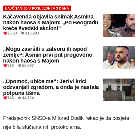
NAJČITANIJE U POSLJEDNJA 3 DANA
Kačavenda objavila snimak Asmina
nakon haosa s Majom: „Po Beogradu
kreće švedski akcioni“
2.033 👁 113.203
„Mogu završiti u zatvoru ili ispod
zemlje“: Asmin prvi put progovorio
nakon haosa s Majom
983 👁 55.697
„Upomoć, ubiće me“: Jezivi krici
odzvanjali zgradom, a onda je nastala
potpuna tišina
748 👁 44.734
Predsjednik SNSD-a Milorad Dodik rekao je da posjeta
nije bila slučajna niti protokolarna.