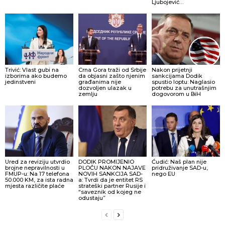
Ljubojević…
Trivić: Vlast gubi na
Crna Gora traži od Srbije
Nakon prijetnji
izborima ako budemo
da objasni zašto njenim
sankcijama Dodik
jedinstveni
građanima nije
spustio loptu: Naglasio
dozvoljen ulazak u
potrebu za unutrašnjim
zemlju
dogovorom u BiH
Ured za reviziju utvrdio
DODIK PROMIJENIO
Ćudić: Naš plan nije
brojne nepravilnosti u
PLOČU NAKON NAJAVE
pridruživanje SAD-u,
FMUP-u: Na 17 telefona
NOVIH SANKCIJA SAD-
nego EU
50.000 KM, za ista radna
a: Tvrdi da je entitet RS
mjesta različite plaće
strateški partner Rusije i
“saveznik od kojeg ne
odustaju”