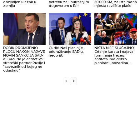
dozvoljen ulazak u
potrebu za unutrašnjim
50.000 KM, za ista radna
zemlju
dogovorom u BiH
mjesta različite plaće
DODIK PROMIJENIO
Ćudić: Naš plan nije
NIŠTA NIJE SLUČAJNO:
PLOČU NAKON NAJAVE
pridruživanje SAD-u,
Crtanje karata i najava
NOVIH SANKCIJA SAD-
nego EU
formiranja trećeg
a: Tvrdi da je entitet RS
entiteta ima dobro
strateški partner Rusije i
planiranu pozadinu…
“saveznik od kojeg ne
odustaju”