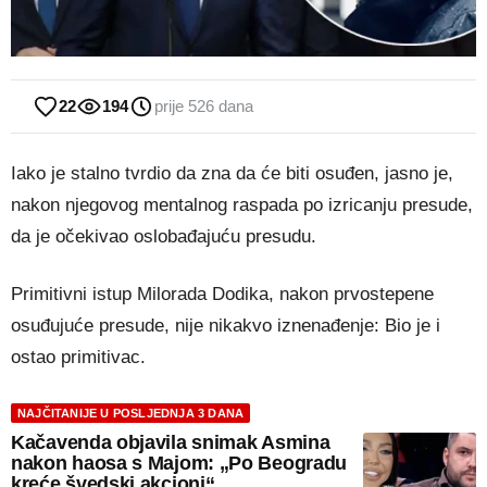
22
194
prije 526 dana
Iako je stalno tvrdio da zna da će biti osuđen, jasno je,
nakon njegovog mentalnog raspada po izricanju presude,
da je očekivao oslobađajuću presudu.
Primitivni istup Milorada Dodika, nakon prvostepene
osuđujuće presude, nije nikakvo iznenađenje: Bio je i
ostao primitivac.
NAJČITANIJE U POSLJEDNJA 3 DANA
Kačavenda objavila snimak Asmina
nakon haosa s Majom: „Po Beogradu
kreće švedski akcioni“