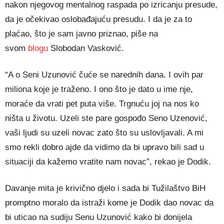
nakon njegovog mentalnog raspada po izricanju presude,
da je očekivao oslobađajuću presudu. I da je za to
plaćao, što je sam javno priznao, piše na
svom
blogu
Slobodan Vasković.
“A o Seni Uzunović čuće se narednih dana. I ovih par
miliona koje je traženo. I ono što je dato u ime nje,
moraće da vrati pet puta više. Trgnuću joj na nos ko
ništa u životu. Uzeli ste pare gospođo Seno Uzenović,
vaši ljudi su uzeli novac zato što su uslovljavali. A mi
smo rekli dobro ajde da vidimo da bi upravo bili sad u
situaciji da kažemo vratite nam novac”, rekao je Dodik.
Davanje mita je krivično djelo i sada bi Tužilaštvo BiH
promptno moralo da istraži kome je Dodik dao novac da
bi uticao na sudiju Senu Uzunović kako bi donijela