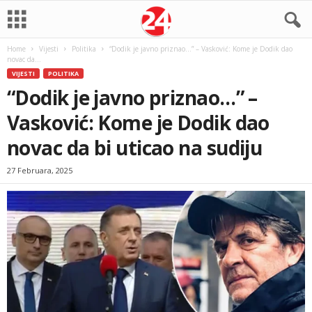
Home
Vijesti
Politika
“Dodik je javno priznao…” – Vasković: Kome je Dodik dao
novac da...
VIJESTI
POLITIKA
“Dodik je javno priznao…” –
Vasković: Kome je Dodik dao
novac da bi uticao na sudiju
27 Februara, 2025