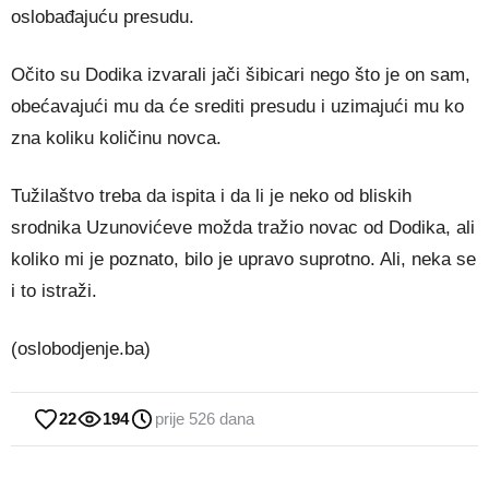
oslobađajuću presudu.
Očito su Dodika izvarali jači šibicari nego što je on sam,
obećavajući mu da će srediti presudu i uzimajući mu ko
zna koliku količinu novca.
Tužilaštvo treba da ispita i da li je neko od bliskih
srodnika Uzunovićeve možda tražio novac od Dodika, ali
koliko mi je poznato, bilo je upravo suprotno. Ali, neka se
i to istraži.
(oslobodjenje.ba)
22
194
prije 526 dana