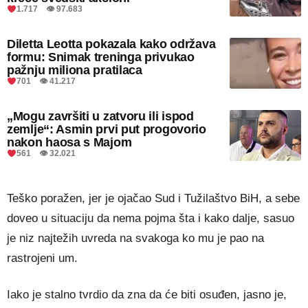
1.717 👁 97.683
Diletta Leotta pokazala kako održava
formu: Snimak treninga privukao
pažnju miliona pratilaca
701 👁 41.217
„Mogu završiti u zatvoru ili ispod
zemlje“: Asmin prvi put progovorio
nakon haosa s Majom
561 👁 32.021
Teško poražen, jer je ojačao Sud i Tužilaštvo BiH, a sebe
doveo u situaciju da nema pojma šta i kako dalje, sasuo
je niz najtežih uvreda na svakoga ko mu je pao na
rastrojeni um.
Iako je stalno tvrdio da zna da će biti osuđen, jasno je,