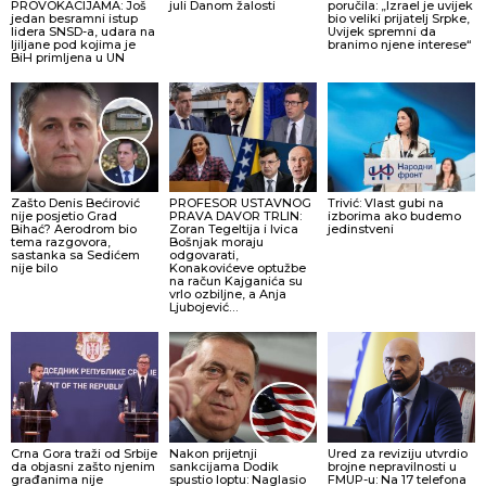
PROVOKACIJAMA: Još
juli Danom žalosti
poručila: „Izrael je uvijek
jedan besramni istup
bio veliki prijatelj Srpke,
lidera SNSD-a, udara na
Uvijek spremni da
ljiljane pod kojima je
branimo njene interese“
BiH primljena u UN
Zašto Denis Bećirović
PROFESOR USTAVNOG
Trivić: Vlast gubi na
nije posjetio Grad
PRAVA DAVOR TRLIN:
izborima ako budemo
Bihać? Aerodrom bio
Zoran Tegeltija i Ivica
jedinstveni
tema razgovora,
Bošnjak moraju
sastanka sa Sedićem
odgovarati,
nije bilo
Konakovićeve optužbe
na račun Kajganića su
vrlo ozbiljne, a Anja
Ljubojević…
Crna Gora traži od Srbije
Nakon prijetnji
Ured za reviziju utvrdio
da objasni zašto njenim
sankcijama Dodik
brojne nepravilnosti u
građanima nije
spustio loptu: Naglasio
FMUP-u: Na 17 telefona