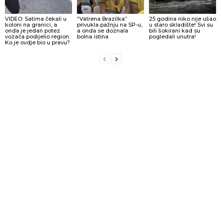
VIDEO: Satima čekali u
“Vatrena Brazilka”
25 godina niko nije ušao
koloni na granici, a
privukla pažnju na SP-u,
u staro skladište! Svi su
onda je jedan potez
a onda se doznala
bili šokirani kad su
vozača podijelio region:
bolna istina
pogledali unutra!
Ko je ovdje bio u pravu?