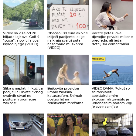
Video sa više od 20
Obećao 100 eura ako ne
Karate potezi ove
hiljada lajkova: Golf 4
izliječi pacijenta, ali je
djevojke privukli milione
“puca”, a policija vozi
na kraju sva tri puta
pregleda, ali jedan
ispred njega (VIDEO)
nasamario muškarca
detalj svi komentarišu
(VIDEO)
Slika s naplatnih kućica
Bajkovita prosidba
VIDEO DANA: Pokušao
podijelila Hrvate: “Zbog
umalo završila
se rashladiti
ovakvih stvari ne
katastrofom: Snimak
spektakularnim
poštujem prometne
postao hit na
skokom, ali završilo je
zakone”
društvenim mrežama
urnebesnim padom koji
je sve nasmijao