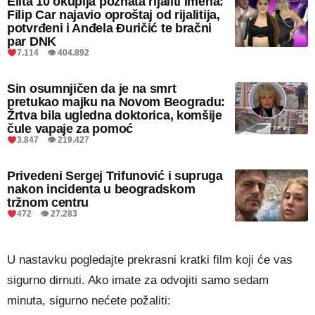
Elita 10 okuplja poznata rijaliti imena:
Filip Car najavio oproštaj od rijalitija,
potvrđeni i Anđela Đuričić te bračni
par DNK
7.114 👁 404.892
Sin osumnjičen da je na smrt
pretukao majku na Novom Beogradu:
Žrtva bila ugledna doktorica, komšije
čule vapaje za pomoć
3.847 👁 219.427
Privedeni Sergej Trifunović i supruga
nakon incidenta u beogradskom
tržnom centru
472 👁 27.283
U nastavku pogledajte prekrasni kratki film koji će vas
sigurno dirnuti. Ako imate za odvojiti samo sedam
minuta, sigurno nećete požaliti: