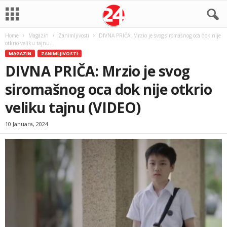
Home
Magazin
Zanimljivosti
DIVNA PRIČA: Mrzio je svog siromašnog oca dok nije
otkrio veliku tajnu...
MAGAZIN
ZANIMLJIVOSTI
DIVNA PRIČA: Mrzio je svog
siromašnog oca dok nije otkrio
veliku tajnu (VIDEO)
10 Januara, 2024