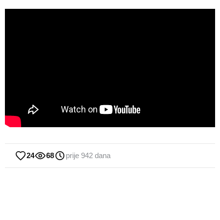
24
68
prije 942 dana