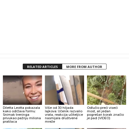
RELATED ARTICLES
MORE FROM AUTHOR
Diletta Leotta pokazala
Više od 30 hiljada
Odlučio preći viseći
kako održava formu:
lajkova: Učenik razvalio
most, ali jedan
Snimak treninga
vrata, reakcija učiteljice
pogrešan korak značio
privukao pažnju miliona
nasmijala društvene
je pad (VIDEO)
pratilaca
mreže