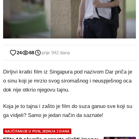
24
68
prije 942 dana
Dirljivi kratki film iz Singapura pod nazivom Dar priča je
o sinu koji je mrzio svog siromašnog i neuspješnog oca
dok nije otkrio njegovu tajnu.
Koja je to tajna i zašto je film do suza ganuo sve koji su
ga vidjeli? Samo je jedan način da saznate!
NAJČITANIJE U POSLJEDNJA 3 DANA