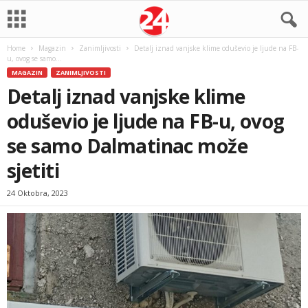
Home
Magazin
Zanimljivosti
Detalj iznad vanjske klime oduševio je ljude na FB-
u, ovog se samo...
MAGAZIN
ZANIMLJIVOSTI
Detalj iznad vanjske klime
oduševio je ljude na FB-u, ovog
se samo Dalmatinac može
sjetiti
24 Oktobra, 2023