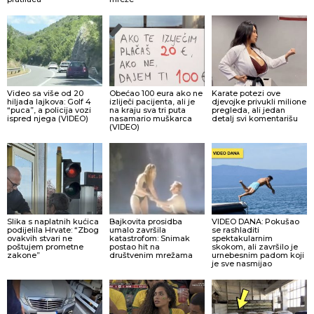
Video sa više od 20
Obećao 100 eura ako ne
Karate potezi ove
hiljada lajkova: Golf 4
izliječi pacijenta, ali je
djevojke privukli milione
“puca”, a policija vozi
na kraju sva tri puta
pregleda, ali jedan
ispred njega (VIDEO)
nasamario muškarca
detalj svi komentarišu
(VIDEO)
Slika s naplatnih kućica
Bajkovita prosidba
VIDEO DANA: Pokušao
podijelila Hrvate: “Zbog
umalo završila
se rashladiti
ovakvih stvari ne
katastrofom: Snimak
spektakularnim
poštujem prometne
postao hit na
skokom, ali završilo je
zakone”
društvenim mrežama
urnebesnim padom koji
je sve nasmijao