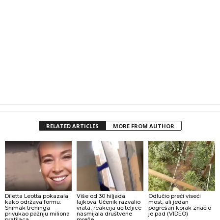
RELATED ARTICLES
MORE FROM AUTHOR
Diletta Leotta pokazala
Više od 30 hiljada
Odlučio preći viseći
kako održava formu:
lajkova: Učenik razvalio
most, ali jedan
Snimak treninga
vrata, reakcija učiteljice
pogrešan korak značio
privukao pažnju miliona
nasmijala društvene
je pad (VIDEO)
pratilaca
mreže