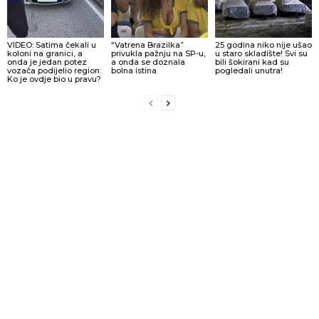
VIDEO: Satima čekali u
“Vatrena Brazilka”
25 godina niko nije ušao
koloni na granici, a
privukla pažnju na SP-u,
u staro skladište! Svi su
onda je jedan potez
a onda se doznala
bili šokirani kad su
vozača podijelio region:
bolna istina
pogledali unutra!
Ko je ovdje bio u pravu?