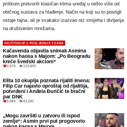
prilikom pretvorili klasičan klima uređaj u nešto više od
običnog sustava za hlađenje. Način na koji su to postigli
ostaje tajna, ali je svakako izazvao niz smijeha i divljenja
na društvenim mrežama.
NAJČITANIJE U POSLJEDNJA 3 DANA
Kačavenda objavila snimak Asmina
nakon haosa s Majom: „Po Beogradu
kreće švedski akcioni“
2.074 👁 115.605
Elita 10 okuplja poznata rijaliti imena:
Filip Car najavio oproštaj od rijalitija,
potvrđeni i Anđela Đuričić te bračni
par DNK
1.084 👁 63.291
„Mogu završiti u zatvoru ili ispod
zemlje“: Asmin prvi put progovorio
nakon haosa s Majom