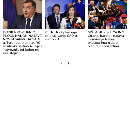
DODIK PROMIJENIO
Ćudić: Naš plan nije
NIŠTA NIJE SLUČAJNO:
PLOČU NAKON NAJAVE
pridruživanje SAD-u,
Crtanje karata i najava
NOVIH SANKCIJA SAD-
nego EU
formiranja trećeg
a: Tvrdi da je entitet RS
entiteta ima dobro
strateški partner Rusije i
planiranu pozadinu…
“saveznik od kojeg ne
odustaju”