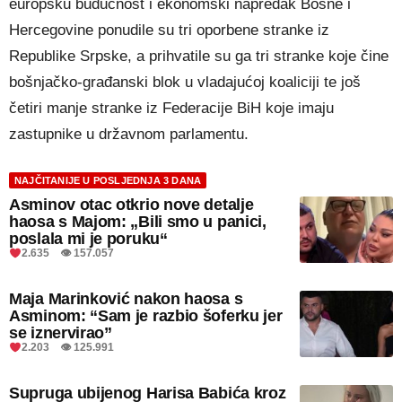
europsku budućnost i ekonomski napredak Bosne i
Hercegovine ponudile su tri oporbene stranke iz
Republike Srpske, a prihvatile su ga tri stranke koje čine
bošnjačko-građanski blok u vladajućoj koaliciji te još
četiri manje stranke iz Federacije BiH koje imaju
zastupnike u državnom parlamentu.
NAJČITANIJE U POSLJEDNJA 3 DANA
Asminov otac otkrio nove detalje
haosa s Majom: „Bili smo u panici,
poslala mi je poruku“
2.635 👁 157.057
Maja Marinković nakon haosa s
Asminom: “Sam je razbio šoferku jer
se iznervirao”
2.203 👁 125.991
Supruga ubijenog Harisa Babića kroz