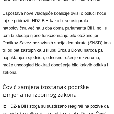
Uspostava nove vladajuće koalicije ovisi o odluci hoće li
joj se pridružiti HDZ BiH kako bi se osigurala
natpolovična većina u oba doma parlamenta BiH, no i u
tom bi slučaju njeno funkcioniranje bilo otežano jer
Dodikov Savez nezavisnih socijaldemokrata (SNSD) ima
tri od pet zastupnika u klubu Srba u Domu naroda pa
napuštanjem sjednica, odnosno rušenjem kvoruma,
može unedogled blokirati donošenje bilo kakvih odluka i
zakona.
Čović zamjera izostanak podrške
izmjenama izbornog zakona
Iz HDZ-a BiH stoga su suzdržano reagirali na pozive da
se pridruže platformi, a čelnik te stranke Dragan Čović