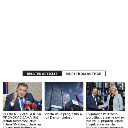
RELATED ARTICLES
MORE FROM AUTHOR
DODIK NE PRESTAJE SA
Vlada RS-a proglasila 4.
Cvijanović iz Izraela
PROVOKACIJAMA: Još
juli Danom žalosti
poručila: „Izrael je uvijek
jedan besramni istup
bio veliki prijatelj Srpke,
lidera SNSD-a, udara na
Uvijek spremni da
ljiljane pod kojima je
branimo njene interese“