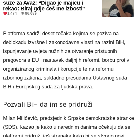
suze za Avaz: “Digao je majicu i
rekao: Biraj gdje ćeš me izbosti”
1.474 👁 86.089
Platforma sadrži deset točaka kojima se poziva na
deblokadu izvršne i zakonodavne vlasti na razini BiH,
ispunjavanje uvjeta nužnih za otvaranje pristupnih
pregovora s EU i nastavak daljnjih reformi, borbu protiv
organiziranog kriminala i korupcije te na reformu
izbornog zakona, sukladno presudama Ustavnog suda
BiH i Europskog suda za ljudska prava.
Pozvali BiH da im se pridruži
Milan Miličević, predsjednik Srpske demokratske stranke
(SDS), kazao je kako u narednim danima očekuju da se
platformi pridruži još stranaka kako bi se stvorio novi