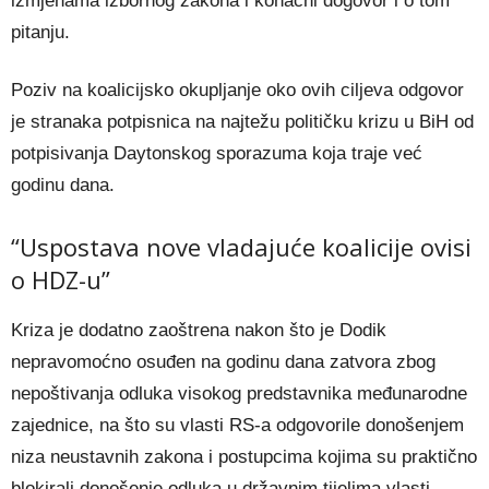
izmjenama izbornog zakona i konačni dogovor i o tom
pitanju.
Poziv na koalicijsko okupljanje oko ovih ciljeva odgovor
je stranaka potpisnica na najtežu političku krizu u BiH od
potpisivanja Daytonskog sporazuma koja traje već
godinu dana.
“Uspostava nove vladajuće koalicije ovisi
o HDZ-u”
Kriza je dodatno zaoštrena nakon što je Dodik
nepravomoćno osuđen na godinu dana zatvora zbog
nepoštivanja odluka visokog predstavnika međunarodne
zajednice, na što su vlasti RS-a odgovorile donošenjem
niza neustavnih zakona i postupcima kojima su praktično
blokirali donošenje odluka u državnim tijelima vlasti.