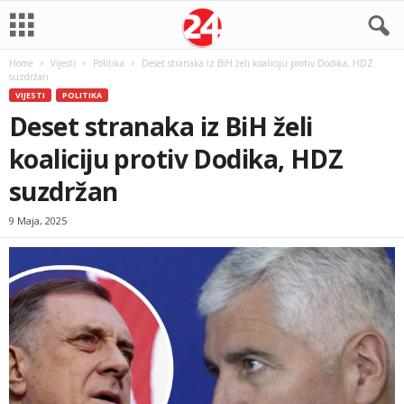
Home
Vijesti
Politika
Deset stranaka iz BiH želi koaliciju protiv Dodika, HDZ
suzdržan
VIJESTI
POLITIKA
Deset stranaka iz BiH želi
koaliciju protiv Dodika, HDZ
suzdržan
9 Maja, 2025