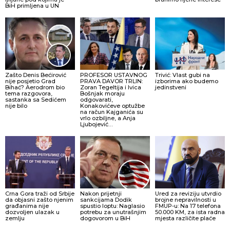
BiH primljena u UN
Zašto Denis Bećirović
PROFESOR USTAVNOG
Trivić: Vlast gubi na
nije posjetio Grad
PRAVA DAVOR TRLIN:
izborima ako budemo
Bihać? Aerodrom bio
Zoran Tegeltija i Ivica
jedinstveni
tema razgovora,
Bošnjak moraju
sastanka sa Sedićem
odgovarati,
nije bilo
Konakovićeve optužbe
na račun Kajganića su
vrlo ozbiljne, a Anja
Ljubojević…
Crna Gora traži od Srbije
Nakon prijetnji
Ured za reviziju utvrdio
da objasni zašto njenim
sankcijama Dodik
brojne nepravilnosti u
građanima nije
spustio loptu: Naglasio
FMUP-u: Na 17 telefona
dozvoljen ulazak u
potrebu za unutrašnjim
50.000 KM, za ista radna
zemlju
dogovorom u BiH
mjesta različite plaće