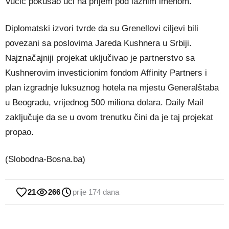
Vučić pokušao ući na prijem pod lažnim imenom.
Diplomatski izvori tvrde da su Grenellovi ciljevi bili
povezani sa poslovima Jareda Kushnera u Srbiji.
Najznačajniji projekat uključivao je partnerstvo sa
Kushnerovim investicionim fondom Affinity Partners i
plan izgradnje luksuznog hotela na mjestu Generalštaba
u Beogradu, vrijednog 500 miliona dolara. Daily Mail
zaključuje da se u ovom trenutku čini da je taj projekat
propao.
(Slobodna-Bosna.ba)
21
266
prije 174 dana