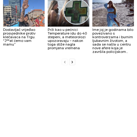
Dostavljač vrijeđao
Prži kao u pećnici:
Ime joj je godinama bilo
prosvjednike protiv
Temperature idu do 40
povezivano s
klečavaca na Trgu.
stepeni, a meteorolozi
kontroverzama i burnim
“J**at ćemo vam
upozoravaju – nakon
ljubavnim životom, a
mamu”
toga stiže nagla
sada se našla u centru
promjena vremena
nove afere koja je
završila policijskom...