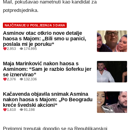
Mail, pokušavao nametnuti kao kandidat za
potpredsjednika.
NAJČITANIJE U POSLJEDNJA 3 DANA
Asminov otac otkrio nove detalje
haosa s Majom: „Bili smo u panici,
poslala mi je poruku“
2.953 👁 174.995
Maja Marinković nakon haosa s
Asminom: “Sam je razbio šoferku jer
se iznervirao”
2.376 👁 132.336
Kačavenda objavila snimak Asmina
nakon haosa s Majom: „Po Beogradu
kreće švedski akcioni“
1.610 👁 91.198
Prelomni trenutak dogodio se na Republikanskoj