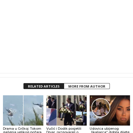
RELATED ARTICLES
MORE FROM AUTHOR
Drama u Grčkoj: Tokom
Vučić i Dodik posjetili
Udovica ubijenog
gašenja velikog požara
Drvar, razgovarali o
„škaljarca“ dobila dijete