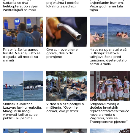
sudarila se dva
projektima i podršci
s vjenčanim kumom:
helikoptera, objavljen
lokalnoj zajednici
Veza godinama bila
zastrašujući snimak
tajna
Prizor iz Splita ganuo
Ovo su nove cijene
Haos na poznatoj plaži
turiste: Ne znaju što se
goriva, došlo do
u Ulcinju: Žestoka
događa, ali morali su
promjene
tučnjava žena pred
snimiti
turistima, dijete ostalo
samo u moru
Snimak s Jadrana
Video s plaže podijelio
Srbijanski medij o
izazvao lavinu reakcija:
mišljenja: “Ovo nije
dočeku hrvatskih
Mnogi nisu mogli
odmor, ovo je stres”
reprezentativaca: “Puče
vjerovati koliko su se
nova sramota u
približili kupačima
Zagrebu, orile se
Thompsonove pjesme”