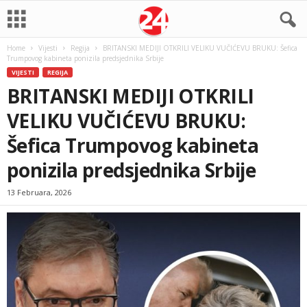
Home
Vijesti
Regija
BRITANSKI MEDIJI OTKRILI VELIKU VUČIĆEVU BRUKU: Šefica
Trumpovog kabineta ponizila predsjednika Srbije
VIJESTI
REGIJA
BRITANSKI MEDIJI OTKRILI
VELIKU VUČIĆEVU BRUKU:
Šefica Trumpovog kabineta
ponizila predsjednika Srbije
13 Februara, 2026