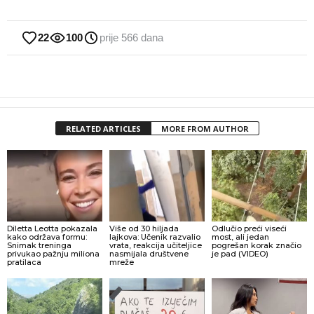
22
100
prije 566 dana
RELATED ARTICLES
MORE FROM AUTHOR
Diletta Leotta pokazala
Više od 30 hiljada
Odlučio preći viseći
kako održava formu:
lajkova: Učenik razvalio
most, ali jedan
Snimak treninga
vrata, reakcija učiteljice
pogrešan korak značio
privukao pažnju miliona
nasmijala društvene
je pad (VIDEO)
pratilaca
mreže