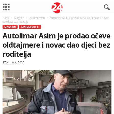
Home
Magazin
Zanimljivosti
Autolimar Asim je prodao očeve oldtajmere i novac
dao djeci bez roditelja
MAGAZIN
ZANIMLJIVOSTI
Autolimar Asim je prodao očeve
oldtajmere i novac dao djeci bez
roditelja
17 Januara, 2025