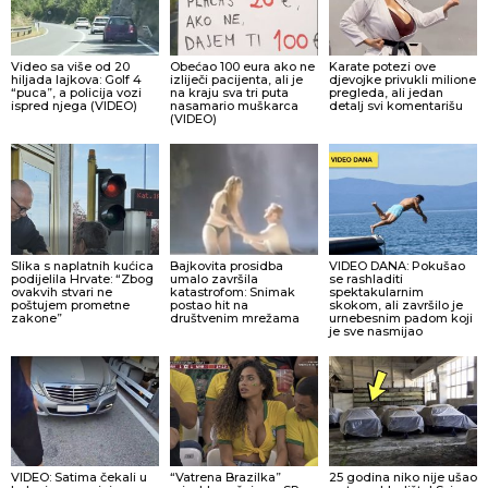
Video sa više od 20
Obećao 100 eura ako ne
Karate potezi ove
hiljada lajkova: Golf 4
izliječi pacijenta, ali je
djevojke privukli milione
“puca”, a policija vozi
na kraju sva tri puta
pregleda, ali jedan
ispred njega (VIDEO)
nasamario muškarca
detalj svi komentarišu
(VIDEO)
Slika s naplatnih kućica
Bajkovita prosidba
VIDEO DANA: Pokušao
podijelila Hrvate: “Zbog
umalo završila
se rashladiti
ovakvih stvari ne
katastrofom: Snimak
spektakularnim
poštujem prometne
postao hit na
skokom, ali završilo je
zakone”
društvenim mrežama
urnebesnim padom koji
je sve nasmijao
VIDEO: Satima čekali u
“Vatrena Brazilka”
25 godina niko nije ušao