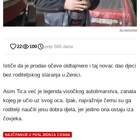
Screenshot
22
100
prije 566 dana
Ističe da je prodao očeve oldtajmere i taj novac dao djeci
bez roditeljskog staranja u Zenici.
Asim Tica već je legenda visočkog autolimarstva, zanata
kojeg je učio uz svog oca. Ipak, najvažnije čemu su ga
roditelji naučili jesu dobra djela, jer jedino ona ostaju iza
čovjeka.
NAJČITANIJE U POSLJEDNJA 3 DANA