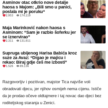
Asminov otac otkrio nove detalje
haosa s Majom: „Bili smo u panici,
poslala mi je poruku“
2.953 👁 174.119
Maja Marinković nakon haosa s
Asminom: “Sam je razbio šoferku jer
se iznervirao”
2.311 👁 131.911
Supruga ubijenog Harisa Babića kroz
suze za Avaz: “Digao je majicu i
rekao: Biraj gdje ćeš me izbosti”
1.526 👁 89.136
Razgovorljiv i pozitivan, majstor Tica najviše voli
obradovati djecu, jer njihov osmijeh nema cijenu. Ističe
da je prodao očeve oldtajmere i taj novac dao djeci bez
roditeljskog staranja u Zenici.