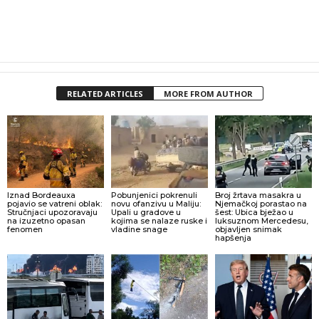
RELATED ARTICLES
MORE FROM AUTHOR
Iznad Bordeauxa
Pobunjenici pokrenuli
Broj žrtava masakra u
pojavio se vatreni oblak:
novu ofanzivu u Maliju:
Njemačkoj porastao na
Stručnjaci upozoravaju
Upali u gradove u
šest: Ubica bježao u
na izuzetno opasan
kojima se nalaze ruske i
luksuznom Mercedesu,
fenomen
vladine snage
objavljen snimak
hapšenja