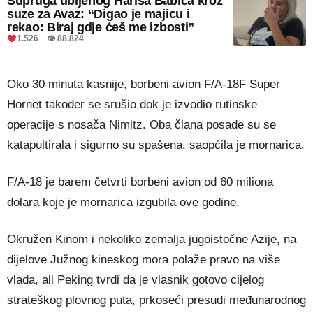
Supruga ubijenog Harisa Babića kroz
suze za Avaz: “Digao je majicu i
rekao: Biraj gdje ćeš me izbosti”
1.526 👁 88.824
Oko 30 minuta kasnije, borbeni avion F/A-18F Super
Hornet također se srušio dok je izvodio rutinske
operacije s nosača Nimitz. Oba člana posade su se
katapultirala i sigurno su spašena, saopćila je mornarica.
F/A-18 je barem četvrti borbeni avion od 60 miliona
dolara koje je mornarica izgubila ove godine.
Okružen Kinom i nekoliko zemalja jugoistočne Azije, na
dijelove Južnog kineskog mora polaže pravo na više
vlada, ali Peking tvrdi da je vlasnik gotovo cijelog
strateškog plovnog puta, prkoseći presudi međunarodnog