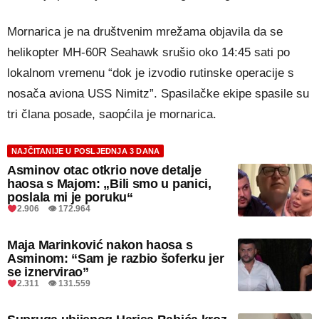
Mornarica je na društvenim mrežama objavila da se
helikopter MH-60R Seahawk srušio oko 14:45 sati po
lokalnom vremenu “dok je izvodio rutinske operacije s
nosača aviona USS Nimitz”. Spasilačke ekipe spasile su
tri člana posade, saopćila je mornarica.
NAJČITANIJE U POSLJEDNJA 3 DANA
Asminov otac otkrio nove detalje
haosa s Majom: „Bili smo u panici,
poslala mi je poruku“
2.906 👁 172.964
Maja Marinković nakon haosa s
Asminom: “Sam je razbio šoferku jer
se iznervirao”
2.311 👁 131.559