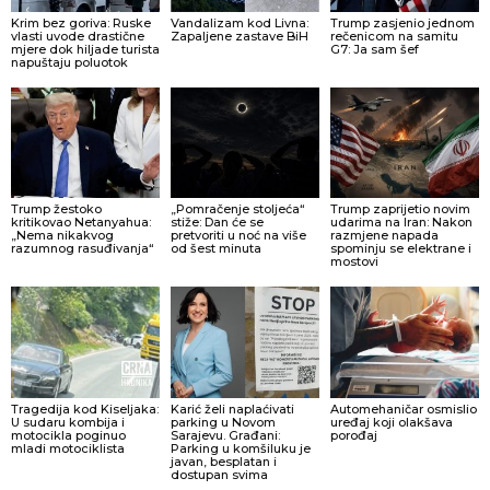
Krim bez goriva: Ruske
Vandalizam kod Livna:
Trump zasjenio jednom
vlasti uvode drastične
Zapaljene zastave BiH
rečenicom na samitu
mjere dok hiljade turista
G7: Ja sam šef
napuštaju poluotok
Trump žestoko
„Pomračenje stoljeća“
Trump zaprijetio novim
kritikovao Netanyahua:
stiže: Dan će se
udarima na Iran: Nakon
„Nema nikakvog
pretvoriti u noć na više
razmjene napada
razumnog rasuđivanja“
od šest minuta
spominju se elektrane i
mostovi
Tragedija kod Kiseljaka:
Karić želi naplaćivati
Automehaničar osmislio
U sudaru kombija i
parking u Novom
uređaj koji olakšava
motocikla poginuo
Sarajevu. Građani:
porođaj
mladi motociklista
Parking u komšiluku je
javan, besplatan i
dostupan svima