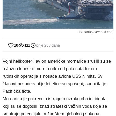
USS Nimitz (Foto: EPA-EFE)
18
111
prije 283 dana
Vojni helikopter i avion američke mornarice srušili su se
u Južno kinesko more u roku od pola sata tokom
rutinskih operacija s nosača aviona USS Nimitz. Svi
članovi posade s obje letjelice su spašeni, saopćila je
Pacifička flota.
Mornarica je pokrenula istragu o uzroku oba incidenta
koji su se dogodili iznad strateški važnih voda koje se
smatraju potencijalnim žarištem globalnog sukoba.