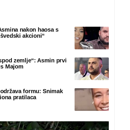
Asmina nakon haosa s
švedski akcioni“
 ispod zemlje“: Asmin prvi
 s Majom
o održava formu: Snimak
iona pratilaca