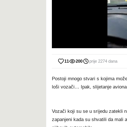
11
200
prije 2274 dana
Postoji mnogo stvari s kojima može
loši vozači… Ipak, slijetanje aviona
Vozači koji su se u srijedu zatekli 
zapanjeni kada su shvatili da mali a