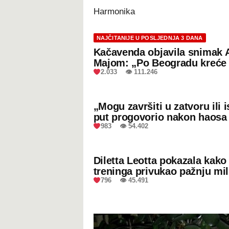
Harmonika
NAJČITANIJE U POSLJEDNJA 3 DANA
Kačavenda objavila snimak 
Majom: „Po Beogradu kreće 
2.033 👁 111.246
„Mogu završiti u zatvoru ili
put progovorio nakon haosa
983 👁 54.402
Diletta Leotta pokazala kak
treninga privukao pažnju mil
796 👁 45.491