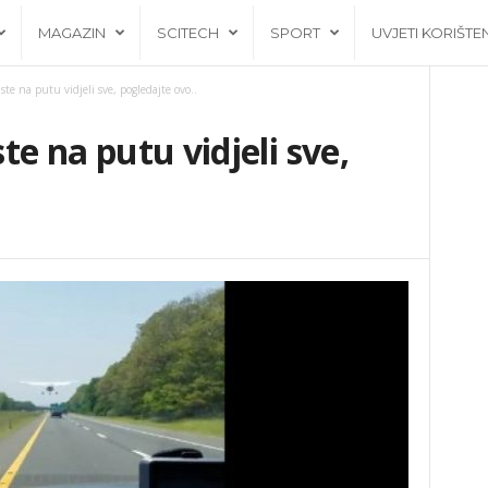
MAGAZIN
SCITECH
SPORT
UVJETI KORIŠTE
 ste na putu vidjeli sve, pogledajte ovo..
ste na putu vidjeli sve,