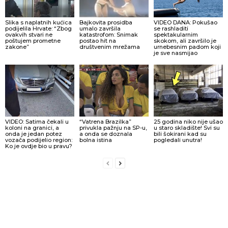
Slika s naplatnih kućica
Bajkovita prosidba
VIDEO DANA: Pokušao
podijelila Hrvate: “Zbog
umalo završila
se rashladiti
ovakvih stvari ne
katastrofom: Snimak
spektakularnim
poštujem prometne
postao hit na
skokom, ali završilo je
zakone”
društvenim mrežama
urnebesnim padom koji
je sve nasmijao
VIDEO: Satima čekali u
“Vatrena Brazilka”
25 godina niko nije ušao
koloni na granici, a
privukla pažnju na SP-u,
u staro skladište! Svi su
onda je jedan potez
a onda se doznala
bili šokirani kad su
vozača podijelio region:
bolna istina
pogledali unutra!
Ko je ovdje bio u pravu?