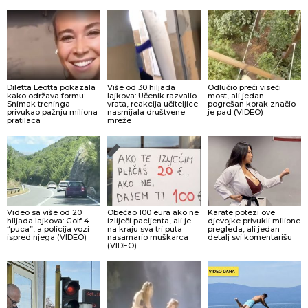
Diletta Leotta pokazala
Više od 30 hiljada
Odlučio preći viseći
kako održava formu:
lajkova: Učenik razvalio
most, ali jedan
Snimak treninga
vrata, reakcija učiteljice
pogrešan korak značio
privukao pažnju miliona
nasmijala društvene
je pad (VIDEO)
pratilaca
mreže
Video sa više od 20
Obećao 100 eura ako ne
Karate potezi ove
hiljada lajkova: Golf 4
izliječi pacijenta, ali je
djevojke privukli milione
“puca”, a policija vozi
na kraju sva tri puta
pregleda, ali jedan
ispred njega (VIDEO)
nasamario muškarca
detalj svi komentarišu
(VIDEO)