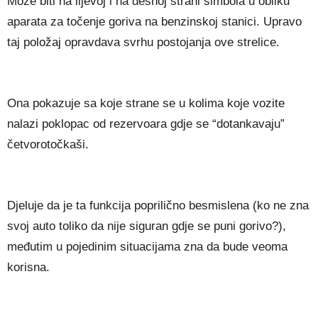
Može biti na lijevoj i na desnoj strani simbola u obliku
aparata za točenje goriva na benzinskoj stanici. Upravo
taj položaj opravdava svrhu postojanja ove strelice.
Ona pokazuje sa koje strane se u kolima koje vozite
nalazi poklopac od rezervoara gdje se “dotankavaju”
četvorotočkaši.
Djeluje da je ta funkcija poprilično besmislena (ko ne zna
svoj auto toliko da nije siguran gdje se puni gorivo?),
međutim u pojedinim situacijama zna da bude veoma
korisna.