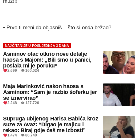
muž!!!
• Prvo ti meni da objasniš – što si onda bežao?
NAJČITANIJE U POSLJEDNJA 3 DANA
Asminov otac otkrio nove detalje
haosa s Majom: „Bili smo u panici,
poslala mi je poruku“
2.699 👁 160.024
Maja Marinković nakon haosa s
Asminom: “Sam je razbio šoferku jer
se iznervirao”
2.248 👁 127.726
Supruga ubijenog Harisa Babića kroz
suze za Avaz: “Digao je majicu i
rekao: Biraj gdje ćeš me izbosti”
1.474 👁 86.740