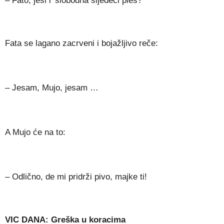
– Fato, jesi l’ slobodna sljedeći ples?
Fata se lagano zacrveni i bojažljivo reče:
– Jesam, Mujo, jesam …
A Mujo će na to:
– Odlično, de mi pridrži pivo, majke ti!
VIC DANA: Greška u koracima