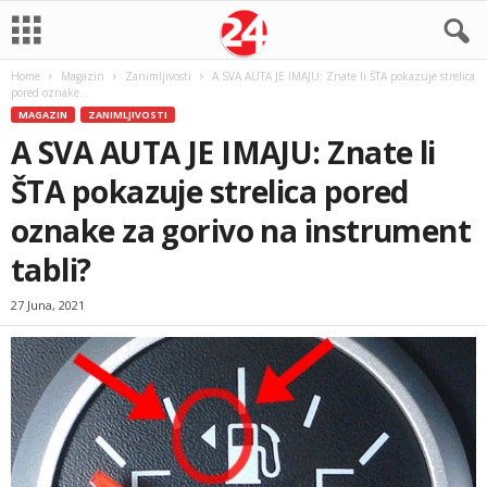
Home
Magazin
Zanimljivosti
A SVA AUTA JE IMAJU: Znate li ŠTA pokazuje strelica
pored oznake...
MAGAZIN
ZANIMLJIVOSTI
A SVA AUTA JE IMAJU: Znate li
ŠTA pokazuje strelica pored
oznake za gorivo na instrument
tabli?
27 Juna, 2021