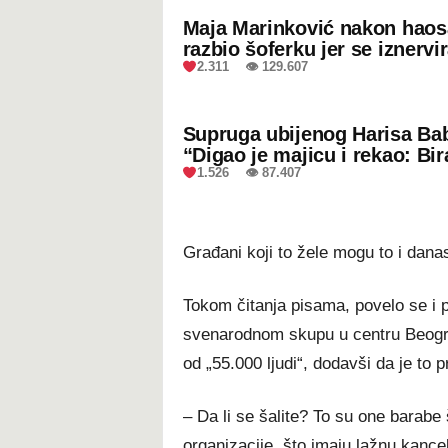
Maja Marinković nakon hao
razbio šoferku jer se iznervi
2.311 👁 129.607
Supruga ubijenog Harisa Bab
“Digao je majicu i rekao: Bir
1.526 👁 87.407
Građani koji to žele mogu to i dana
Tokom čitanja pisama, povelo se i pi
svenarodnom skupu u centru Beogra
od „55.000 ljudi“, dodavši da je to 
– Da li se šalite? To su one barabe
organizacije, što imaju lažnu kancel