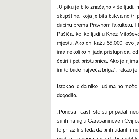
„U piku je bilo značajno više ljudi
skupštine, koja je bila bukvalno tri
dubinu prema Pravnom fakultetu. I kol
Pašića, koliko ljudi u Knez Milošev
mjestu. Ako oni kažu 55.000, evo ja p
ima nekoliko hiljada pristupnica, od 
četiri i pet pristupnica. Ako je nji
im to bude najveća briga“, rekao je
Istakao je da niko ljudima ne može
dogodilo.
„Ponosa i časti što su pripadali neč
su ih na uglu Garašaninove i Cviji
to prilazili s leđa da bi ih udarili i 
postavljali svoja tijela da bi zaštitil