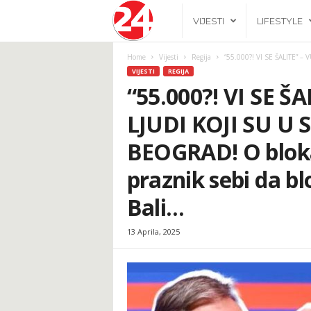
2
VIJESTI
LIFESTYLE
4
Home
Vijesti
Regija
“55.000?! VI SE ŠALITE” –
VIJESTI
REGIJA
h
“55.000?! VI SE Š
LJUDI KOJI SU U
.
BEOGRAD! O bloka
b
praznik sebi da b
a
Bali…
13 Aprila, 2025