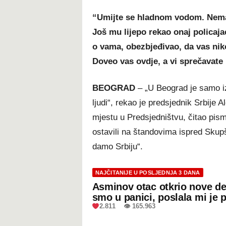
“Umijte se hladnom vodom. Nemaš
Još mu lijepo rekao onaj policaja
o vama, obezbjeđivao, da vas nik
Doveo vas ovdje, a vi sprečavate
BEOGRAD
– „U Beograd je samo iz
ljudi“, rekao je predsjednik Srbije
mjestu u Predsjedništvu, čitao pisma
ostavili na štandovima ispred Sku
damo Srbiju“.
NAJČITANIJE U POSLJEDNJA 3 DANA
Asminov otac otkrio nove de
smo u panici, poslala mi je 
2.811 👁 165.963