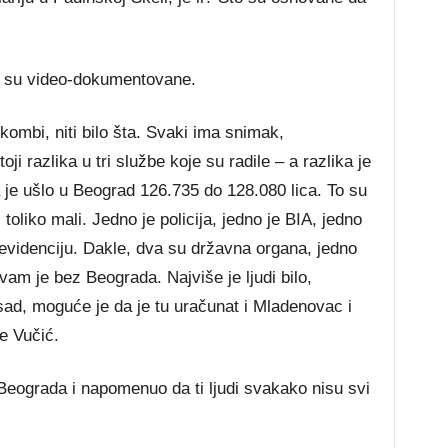
je su video-dokumentovane.
ombi, niti bilo šta. Svaki ima snimak,
oji razlika u tri službe koje su radile – a razlika je
 je ušlo u Beograd 126.735 do 128.080 lica. To su
oliko mali. Jedno je policija, jedno je BIA, jedno
u evidenciju. Dakle, dva su državna organa, jedno
o vam je bez Beograda. Najviše je ljudi bilo,
sad, moguće je da je tu uračunat i Mladenovac i
je Vučić.
iz Beograda i napomenuo da ti ljudi svakako nisu svi