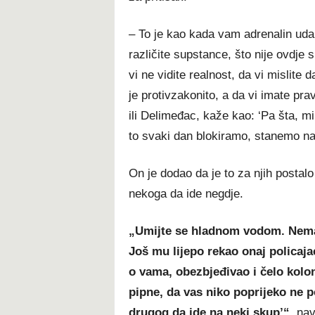
– To je kao kada vam adrenalin uda
različite supstance, što nije ovdje
vi ne vidite realnost, da vi mislite 
je protivzakonito, a da vi imate pra
ili Delimeđac, kaže kao: ‘Pa šta, m
to svaki dan blokiramo, stanemo na 
On je dodao da je to za njih postalo
nekoga da ide negdje.
„Umijte se hladnom vodom. Nemaš
Još mu lijepo rekao onaj policaja
o vama, obezbjeđivao i čelo kolon
pipne, da vas niko poprijeko ne 
drugog da ide na neki skup’“,
nav