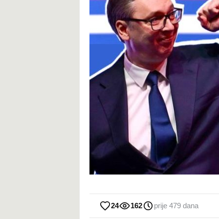
24
162
prije 479 dana