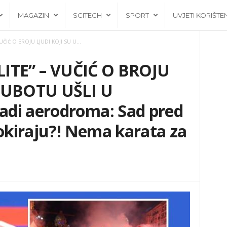
MAGAZIN
SCITECH
SPORT
UVJETI KORIŠTE
 VUČIĆ O BROJU LJUDI KOJI SU U...
ALITE” – VUČIĆ O BROJU
 SUBOTU UŠLI U
di aerodroma: Sad pred
lokiraju?! Nema karata za