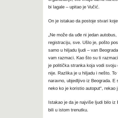
bi lagale – upitao je Vučić.
On je istakao da postoje stvari ko
„Ne može da uđe ni jedan autobus, k
registraciju, sve. Ušlo je, pošto post
samo u hiljadu ljudi – van Beograda
vam razmaci. Kao što su ti razmaci t
je politička stranka koja vodi svoj
nije. Razlika je u hiljadu i nešto. T
naravno, ubjedljivo iz Beograda. E 
neko ko je koristio autoput“, rekao 
Istakao je da je najviše ljudi bilo 
bili u istom trenutku.