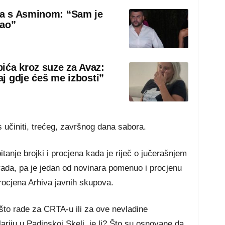
sa s Asminom: “Sam je
rao”
ića kroz suze za Avaz:
aj gdje ćeš me izbosti”
s učiniti, trećeg, završnog dana sabora.
tanje brojki i procjena kada je riječ o jučerašnjem
da, pa je jedan od novinara pomenuo i procjenu
procjena Arhiva javnih skupova.
 što rade za CRTA-u ili za ove nevladine
ariju u Padinskoj Skeli, je li? Što su osnovane da