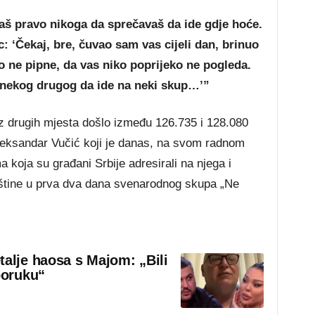
 pravo nikoga da sprečavaš da ide gdje hoće.
c: ‘Čekaj, bre, čuvao sam vas cijeli dan, brinuo
o ne pipne, da vas niko poprijeko ne pogleda.
 nekog drugog da ide na neki skup…’”
 drugih mjesta došlo između 126.735 i 128.080
 Aleksandar Vučić koji je danas, na svom radnom
 koja su građani Srbije adresirali na njega i
pštine u prva dva dana svenarodnog skupa „Ne
talje haosa s Majom: „Bili
poruku“