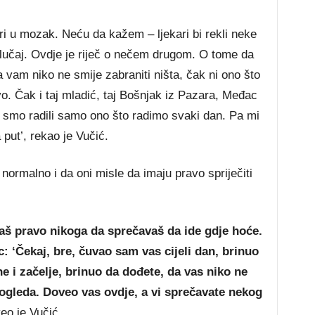
ri u mozak. Neću da kažem – ljekari bi rekli neke
 slučaj. Ovdje je riječ o nečem drugom. O tome da
da vam niko ne smije zabraniti ništa, čak ni ono što
vo. Čak i taj mladić, taj Bošnjak iz Pazara, Međac
i smo radili samo ono što radimo svaki dan. Pa mi
put’, rekao je Vučić.
 normalno i da oni misle da imaju pravo spriječiti
 pravo nikoga da sprečavaš da ide gdje hoće.
c: ‘Čekaj, bre, čuvao sam vas cijeli dan, brinuo
e i začelje, brinuo da dođete, da vas niko ne
pogleda. Doveo vas ovdje, a vi sprečavate nekog
eo je Vučić.