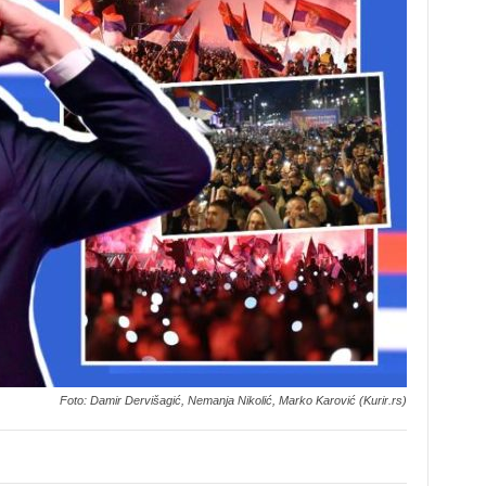
Foto: Damir Dervišagić, Nemanja Nikolić, Marko Karović (Kurir.rs)