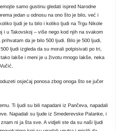
, nemojte samo gustinu gledati ispred Narodne
 prema jedan u odnosu na ono što je bilo, već i
iko ljudi je tu bilo i koliko ljudi na Trgu Nikole
oj i u Takovskoj – više nego kod njih na svakom
rihvatam da je bilo 500 ljudi. Bilo je 500 ljudi,
500 ljudi izgleda da su morali potpisivati po tri,
ma tako lakše i meni je u životu mnogo lakše, neka
 Vučić.
 oduzeti osjećaj ponosa zbog onoga što se jučer
emu. Ti ljudi su bili napadani iz Pančeva, napadali
ćeve. Napadali su ljude iz Smederevske Palanke, i
ne znam ni ja šta sve. A vidjeli ste da su naši ljudi
i provokatore koji su upadali unutra i mislili da