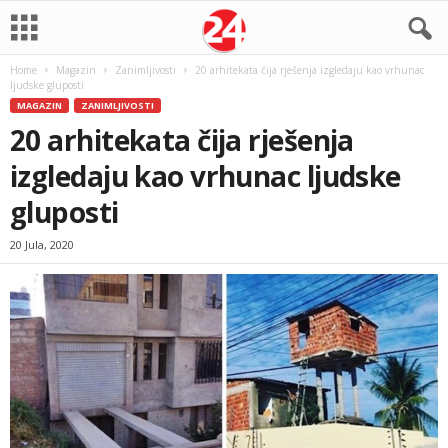
Home
Magazin
Zanimljivosti
20 arhitekata čija rješenja izgledaju kao vrhunac
ljudske gluposti
MAGAZIN
ZANIMLJIVOSTI
20 arhitekata čija rješenja
izgledaju kao vrhunac ljudske
gluposti
20 Jula, 2020