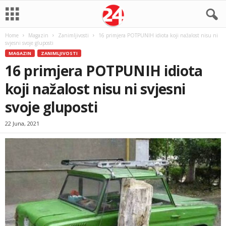
Home
Magazin
Zanimljivosti
16 primjera POTPUNIH idiota koji nažalost nisu ni
svjesni svoje gluposti
MAGAZIN
ZANIMLJIVOSTI
16 primjera POTPUNIH idiota
koji nažalost nisu ni svjesni
svoje gluposti
22 Juna, 2021