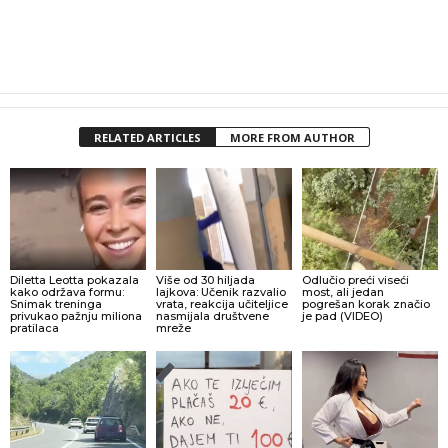
RELATED ARTICLES
MORE FROM AUTHOR
Diletta Leotta pokazala
Više od 30 hiljada
Odlučio preći viseći
kako održava formu:
lajkova: Učenik razvalio
most, ali jedan
Snimak treninga
vrata, reakcija učiteljice
pogrešan korak značio
privukao pažnju miliona
nasmijala društvene
je pad (VIDEO)
pratilaca
mreže