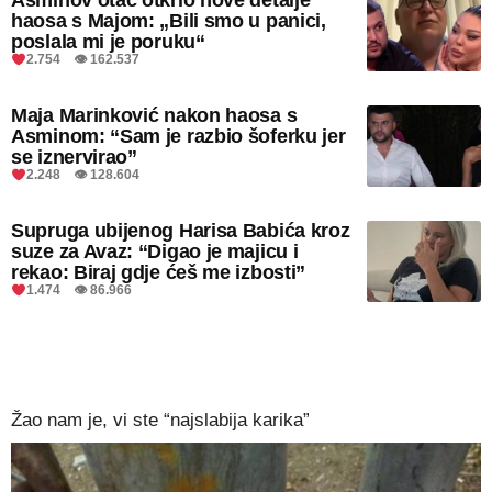
Asminov otac otkrio nove detalje
haosa s Majom: „Bili smo u panici,
poslala mi je poruku“
2.754 👁 162.537
Maja Marinković nakon haosa s
Asminom: “Sam je razbio šoferku jer
se iznervirao”
2.248 👁 128.604
Supruga ubijenog Harisa Babića kroz
suze za Avaz: “Digao je majicu i
rekao: Biraj gdje ćeš me izbosti”
1.474 👁 86.966
Žao nam je, vi ste “najslabija karika”