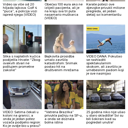
Video sa više od 20
Obećao 100 eura ako ne
Karate potezi ove
hiljada lajkova: Golf 4
izliječi pacijenta, ali je
djevojke privukli milione
“puca”, a policija vozi
na kraju sva tri puta
pregleda, ali jedan
ispred njega (VIDEO)
nasamario muškarca
detalj svi komentarišu
(VIDEO)
Slika s naplatnih kućica
Bajkovita prosidba
VIDEO DANA: Pokušao
podijelila Hrvate: “Zbog
umalo završila
se rashladiti
ovakvih stvari ne
katastrofom: Snimak
spektakularnim
poštujem prometne
postao hit na
skokom, ali završilo je
zakone”
društvenim mrežama
urnebesnim padom koji
je sve nasmijao
VIDEO: Satima čekali u
“Vatrena Brazilka”
25 godina niko nije ušao
koloni na granici, a
privukla pažnju na SP-u,
u staro skladište! Svi su
onda je jedan potez
a onda se doznala
bili šokirani kad su
vozača podijelio region:
bolna istina
pogledali unutra!
Ko je ovdje bio u pravu?