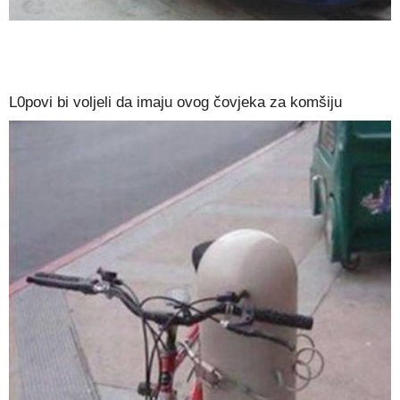
L0povi bi voljeli da imaju ovog čovjeka za komšiju