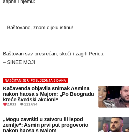
šapne i njemu:
– Baštovane, znam cijelu istinu!
Baštovan sav presrećan, skoči i zagrli Pericu:
– SINEE MOJ!
NAJČITANIJE U POSLJEDNJA 3 DANA
Kačavenda objavila snimak Asmina
nakon haosa s Majom: „Po Beogradu
kreće švedski akcioni“
2.033 👁 111.694
„Mogu završiti u zatvoru ili ispod
zemlje“: Asmin prvi put progovorio
nakon haosa s Majom