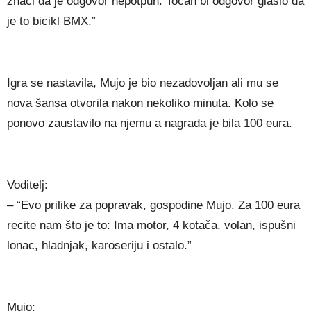
znači da je odgovor nepotpun. Točan bi odgovor glasio da
je to bicikl BMX.”
Igra se nastavila, Mujo je bio nezadovoljan ali mu se
nova šansa otvorila nakon nekoliko minuta. Kolo se
ponovo zaustavilo na njemu a nagrada je bila 100 eura.
Voditelj:
– “Evo prilike za popravak, gospodine Mujo. Za 100 eura
recite nam što je to: Ima motor, 4 kotača, volan, ispušni
lonac, hladnjak, karoseriju i ostalo.”
Mujo: