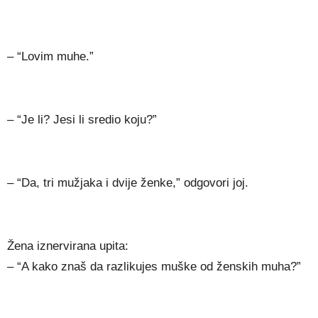
– “Lovim muhe.”
– “Je li? Jesi li sredio koju?”
– “Da, tri mužjaka i dvije ženke,” odgovori joj.
Žena iznervirana upita:
– “A kako znaš da razlikujes muške od ženskih muha?”