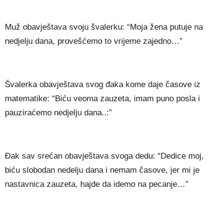
Muž obavještava svoju švalerku: “Moja žena putuje na
nedjelju dana, provešćemo to vrijeme zajedno…”
Švalerka obavještava svog đaka kome daje časove iz
matematike: “Biću veoma zauzeta, imam puno posla i
pauziraćemo nedjelju dana..:”
Đak sav srećan obavještava svoga dedu: “Dedice moj,
biću slobodan nedelju dana i nemam časove, jer mi je
nastavnica zauzeta, hajde da idemo na pecanje…”