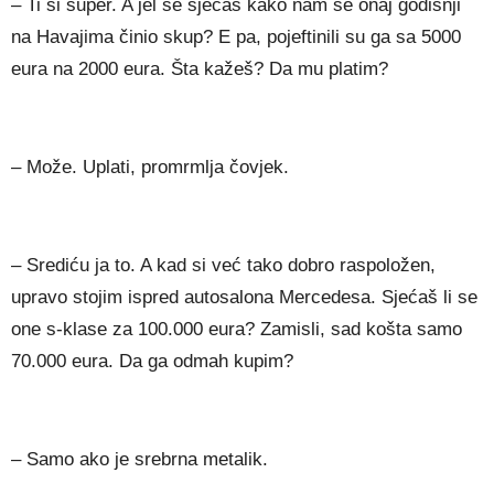
– Ti si super. A jel se sjećaš kako nam se onaj godišnji
na Havajima činio skup? E pa, pojeftinili su ga sa 5000
eura na 2000 eura. Šta kažeš? Da mu platim?
– Može. Uplati, promrmlja čovjek.
– Srediću ja to. A kad si već tako dobro raspoložen,
upravo stojim ispred autosalona Mercedesa. Sjećaš li se
one s-klase za 100.000 eura? Zamisli, sad košta samo
70.000 eura. Da ga odmah kupim?
– Samo ako je srebrna metalik.