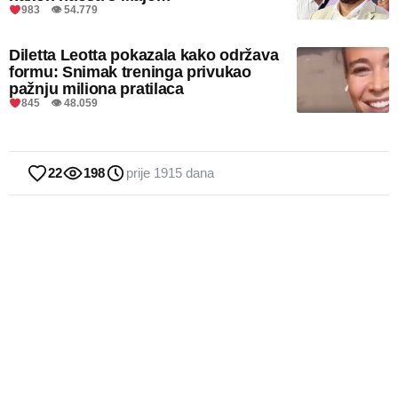
983 👁 54.779
Diletta Leotta pokazala kako održava
formu: Snimak treninga privukao
pažnju miliona pratilaca
845 👁 48.059
22
198
prije 1915 dana