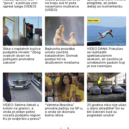
“puca”, a policija vozi
na kraju sva tri puta
pregleda, ali jedan
ispred njega (VIDEO)
nasamario muškarca
detalj svi komentarišu
(VIDEO)
Slika s naplatnih kućica
Bajkovita prosidba
VIDEO DANA: Pokušao
podijelila Hrvate: “Zbog
umalo završila
se rashladiti
ovakvih stvari ne
katastrofom: Snimak
spektakularnim
poštujem prometne
postao hit na
skokom, ali završilo je
zakone”
društvenim mrežama
urnebesnim padom koji
je sve nasmijao
VIDEO: Satima čekali u
“Vatrena Brazilka”
25 godina niko nije ušao
koloni na granici, a
privukla pažnju na SP-u,
u staro skladište! Svi su
onda je jedan potez
a onda se doznala
bili šokirani kad su
vozača podijelio region:
bolna istina
pogledali unutra!
Ko je ovdje bio u pravu?