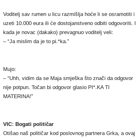
Voditelj sav rumen u licu razmišlja hoće li se osramotiti i
uzeti 10.000 eura ili će dostojanstveno odbiti odgovoriti. I
kada je novac (dakako) prevagnuo voditelj veli:
– “Ja mislim da je to pi.*ka.”
Mujo:
– “Uhh, vidim da se Maja smješka što znači da odgovor
nije potpun. Točan bi odgovor glasio PI*.KA TI
MATERINA!”
VIC: Bogati političar
Otišao naš političar kod poslovnog partnera Grka, a ovaj