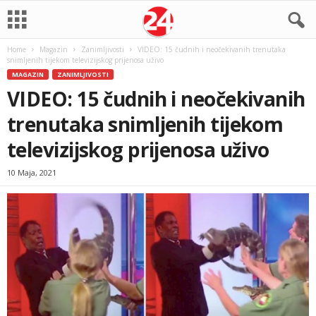
Home
Magazin
Zanimljivosti
VIDEO: 15 čudnih i neočekivanih trenutaka
snimljenih tijekom televizijskog prijenosa uživo
MAGAZIN
ZANIMLJIVOSTI
VIDEO: 15 čudnih i neočekivanih
trenutaka snimljenih tijekom
televizijskog prijenosa uživo
10 Maja, 2021