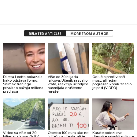
RELATED ARTICLES
MORE FROM AUTHOR
Diletta Leotta pokazala
Više od 30 hiljada
Odlučio preći viseći
kako održava formu:
lajkova: Učenik razvalio
most, ali jedan
Snimak treninga
vrata, reakcija učiteljice
pogrešan korak značio
privukao pažnju miliona
nasmijala društvene
je pad (VIDEO)
pratilaca
mreže
Video sa više od 20
Obećao 100 eura ako ne
Karate potezi ove
hiljada lajkova: Golf 4
izliječi pacijenta, ali je
djevojke privukli milione