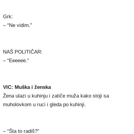
Grk:
– “Ne vidim.”
NAŠ POLITIČAR:
– “Eeeeee.”
VIC: Muška i ženska
Žena ulazi u kuhinju i zatiče muža kako stoji sa
muholovkom u ruci i gleda po kuhinji.
– “Šta to radiš?”