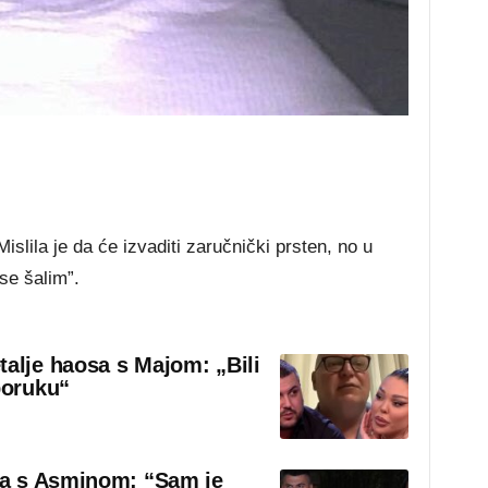
islila je da će izvaditi zaručnički prsten, no u
 se šalim”.
talje haosa s Majom: „Bili
poruku“
sa s Asminom: “Sam je