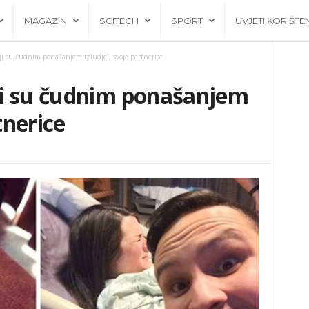
MAGAZIN
SCITECH
SPORT
UVJETI KORIŠTE
i su čudnim ponašanjem izludjeli svoje partnerice
i su čudnim ponašanjem
tnerice