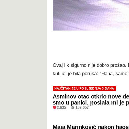
Ovaj lik sigurno nije dobro prošao. M
kutijici je bila poruka: “Haha, samo
NAJČITANIJE U POSLJEDNJA 3 DANA
Asminov otac otkrio nove de
smo u panici, poslala mi je 
2.635 👁 157.057
Maja Marinković nakon hao