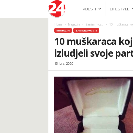
2
VIJESTI
LIFESTYLE
4
Home
Magazin
Zanimljivosti
10 muškaraca koj
MAGAZIN
ZANIMLJIVOSTI
h
10 muškaraca koj
izludjeli svoje par
.
13 Jula, 2020
b
a