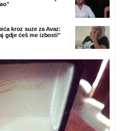
rao”
ića kroz suze za Avaz:
aj gdje ćeš me izbosti”