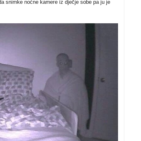
a snimke noćne kamere iz dječje sobe pa ju je