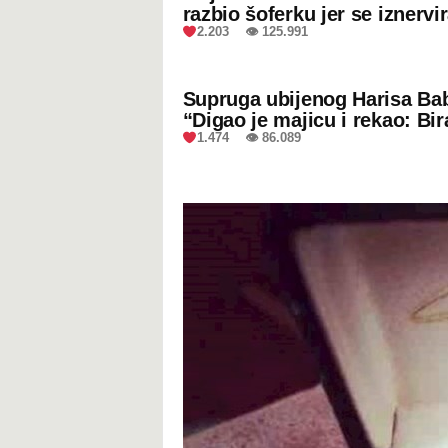
razbio šoferku jer se iznervi
2.203 👁 125.991
Supruga ubijenog Harisa Bab
“Digao je majicu i rekao: Bir
1.474 👁 86.089