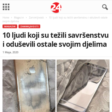
Home
Magazin
Zanimljivosti
10 ljudi koji su težili savršenstvu i oduševili ostale
svojim djelima
MAGAZIN
ZANIMLJIVOSTI
10 ljudi koji su težili savršenstvu
i oduševili ostale svojim djelima
1 Maja, 2020