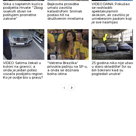
Slika s naplatnih kućica
Bajkovita prosidba
VIDEO DANA: Pokušao
podijelila Hrvate: “Zbog
umalo završila
se rashladiti
ovakvih stvari ne
katastrofom: Snimak
spektakularnim
poštujem prometne
postao hit na
skokom, ali završilo je
zakone”
društvenim mrežama
urnebesnim padom koji
je sve nasmijao
VIDEO: Satima čekali u
“Vatrena Brazilka”
25 godina niko nije ušao
koloni na granici, a
privukla pažnju na SP-u,
u staro skladište! Svi su
onda je jedan potez
a onda se doznala
bili šokirani kad su
vozača podijelio region:
bolna istina
pogledali unutra!
Ko je ovdje bio u pravu?