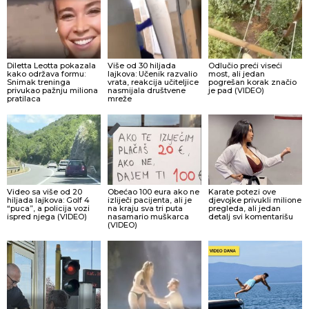
Diletta Leotta pokazala
Više od 30 hiljada
Odlučio preći viseći
kako održava formu:
lajkova: Učenik razvalio
most, ali jedan
Snimak treninga
vrata, reakcija učiteljice
pogrešan korak značio
privukao pažnju miliona
nasmijala društvene
je pad (VIDEO)
pratilaca
mreže
Video sa više od 20
Obećao 100 eura ako ne
Karate potezi ove
hiljada lajkova: Golf 4
izliječi pacijenta, ali je
djevojke privukli milione
“puca”, a policija vozi
na kraju sva tri puta
pregleda, ali jedan
ispred njega (VIDEO)
nasamario muškarca
detalj svi komentarišu
(VIDEO)