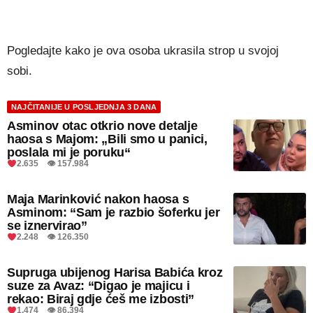
Pogledajte kako je ova osoba ukrasila strop u svojoj
sobi.
NAJČITANIJE U POSLJEDNJA 3 DANA
Asminov otac otkrio nove detalje
haosa s Majom: „Bili smo u panici,
poslala mi je poruku“
2.635 👁 157.984
Maja Marinković nakon haosa s
Asminom: “Sam je razbio šoferku jer
se iznervirao”
2.248 👁 126.350
Supruga ubijenog Harisa Babića kroz
suze za Avaz: “Digao je majicu i
rekao: Biraj gdje ćeš me izbosti”
1.474 👁 86.394