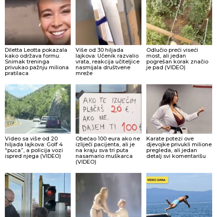
Diletta Leotta pokazala
Više od 30 hiljada
Odlučio preći viseći
kako održava formu:
lajkova: Učenik razvalio
most, ali jedan
Snimak treninga
vrata, reakcija učiteljice
pogrešan korak značio
privukao pažnju miliona
nasmijala društvene
je pad (VIDEO)
pratilaca
mreže
Video sa više od 20
Obećao 100 eura ako ne
Karate potezi ove
hiljada lajkova: Golf 4
izliječi pacijenta, ali je
djevojke privukli milione
“puca”, a policija vozi
na kraju sva tri puta
pregleda, ali jedan
ispred njega (VIDEO)
nasamario muškarca
detalj svi komentarišu
(VIDEO)