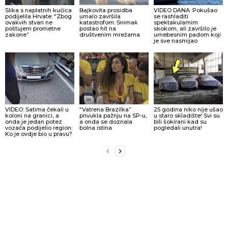
Slika s naplatnih kućica
Bajkovita prosidba
VIDEO DANA: Pokušao
podijelila Hrvate: “Zbog
umalo završila
se rashladiti
ovakvih stvari ne
katastrofom: Snimak
spektakularnim
poštujem prometne
postao hit na
skokom, ali završilo je
zakone”
društvenim mrežama
urnebesnim padom koji
je sve nasmijao
VIDEO: Satima čekali u
“Vatrena Brazilka”
25 godina niko nije ušao
koloni na granici, a
privukla pažnju na SP-u,
u staro skladište! Svi su
onda je jedan potez
a onda se doznala
bili šokirani kad su
vozača podijelio region:
bolna istina
pogledali unutra!
Ko je ovdje bio u pravu?