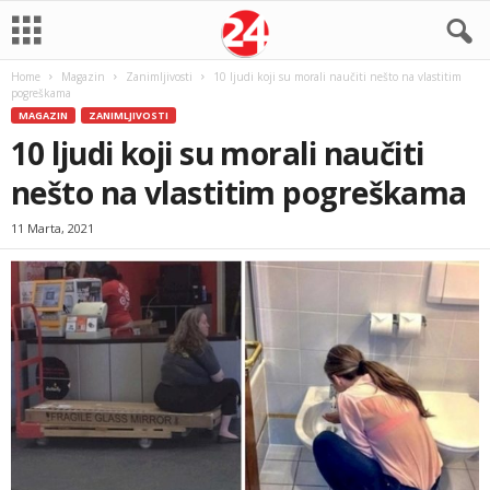
Home
Magazin
Zanimljivosti
10 ljudi koji su morali naučiti nešto na vlastitim
pogreškama
MAGAZIN
ZANIMLJIVOSTI
10 ljudi koji su morali naučiti
nešto na vlastitim pogreškama
11 Marta, 2021