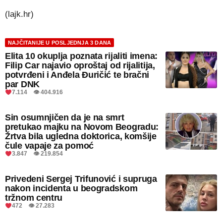
(lajk.hr)
NAJČITANIJE U POSLJEDNJA 3 DANA
Elita 10 okuplja poznata rijaliti imena:
Filip Car najavio oproštaj od rijalitija,
potvrđeni i Anđela Đuričić te bračni
par DNK
7.114 👁 404.916
Sin osumnjičen da je na smrt
pretukao majku na Novom Beogradu:
Žrtva bila ugledna doktorica, komšije
čule vapaje za pomoć
3.847 👁 219.854
Privedeni Sergej Trifunović i supruga
nakon incidenta u beogradskom
tržnom centru
472 👁 27.283