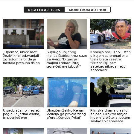
RELATED ARTICLES
MORE FROM AUTHOR
„Upomoć, ubiće me“:
Supruga ubijenog
Komšija prvi ušao u stan
Jezivi krici odzvanjali
Harisa Babića kroz suze
u kojem su pronađena
zgradom, a onda je
za Avaz: “Digao je
tijela brata i sestre:
nastala potpuna tišina
majicu i rekao: Biraj
“Prizor koji sam
gdje ćeš me izbosti”
zatekao nikada neću
zaboraviti”
U saobraćajnoj nesreći
Uhapšen Željko Kerum:
Filmska drama u azilu
poginula jedna osoba,
Policija ga privela zbog
za pse: Direktor ranjen
tri povrijeđene
afere „Konoba Pršut“
hicem iz pištolja, potom
savladao napadača