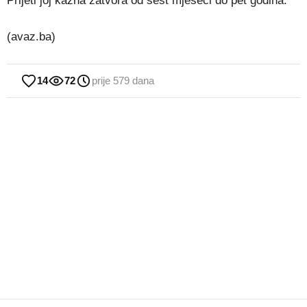
Prijeti joj kazna zatvora od šest mjeseci do pet godina.
(avaz.ba)
14
72
prije 579 dana