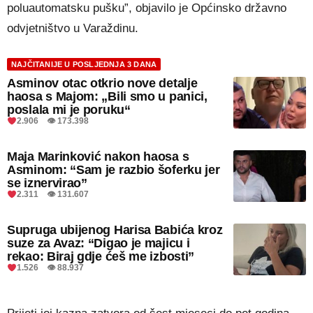
poluautomatsku pušku”, objavilo je Općinsko državno
odvjetništvo u Varaždinu.
NAJČITANIJE U POSLJEDNJA 3 DANA
Asminov otac otkrio nove detalje
haosa s Majom: „Bili smo u panici,
poslala mi je poruku“
2.906 👁 173.398
Maja Marinković nakon haosa s
Asminom: “Sam je razbio šoferku jer
se iznervirao”
2.311 👁 131.607
Supruga ubijenog Harisa Babića kroz
suze za Avaz: “Digao je majicu i
rekao: Biraj gdje ćeš me izbosti”
1.526 👁 88.937