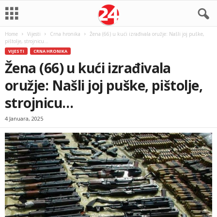
Home
Vijesti
Crna hronika
Žena (66) u kući izrađivala oružje: Našli joj puške,
pištolje, strojnicu…
VIJESTI
CRNA HRONIKA
Žena (66) u kući izrađivala
oružje: Našli joj puške, pištolje,
strojnicu…
4 Januara, 2025