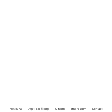
Naslovna
Uvjeti korištenja
O nama
Impressum
Kontakt