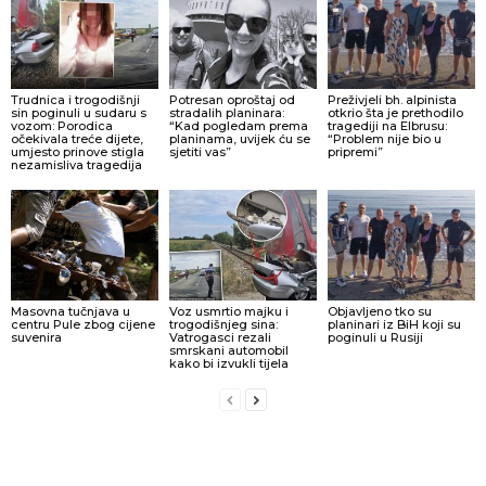
Trudnica i trogodišnji
Potresan oproštaj od
Preživjeli bh. alpinista
sin poginuli u sudaru s
stradalih planinara:
otkrio šta je prethodilo
vozom: Porodica
“Kad pogledam prema
tragediji na Elbrusu:
očekivala treće dijete,
planinama, uvijek ću se
“Problem nije bio u
umjesto prinove stigla
sjetiti vas”
pripremi”
nezamisliva tragedija
Masovna tučnjava u
Voz usmrtio majku i
Objavljeno tko su
centru Pule zbog cijene
trogodišnjeg sina:
planinari iz BiH koji su
suvenira
Vatrogasci rezali
poginuli u Rusiji
smrskani automobil
kako bi izvukli tijela