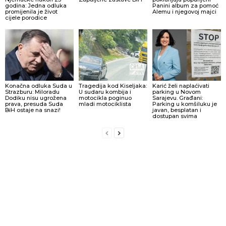
godina: Jedna odluka
Panini album za pomoć
promijenila je život
Alemu i njegovoj majci
cijele porodice
Konačna odluka Suda u
Tragedija kod Kiseljaka:
Karić želi naplaćivati
Strazburu: Miloradu
U sudaru kombija i
parking u Novom
Dodiku nisu ugrožena
motocikla poginuo
Sarajevu. Građani:
prava, presuda Suda
mladi motociklista
Parking u komšiluku je
BiH ostaje na snazi!
javan, besplatan i
dostupan svima