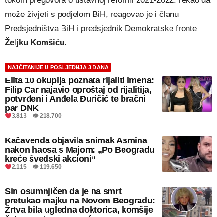
tokom pregovora o ustavnoj reformi 2021-2022. rekao da
može živjeti s podjelom BiH, reagovao je i članu
Predsjedništva BiH i predsjednik Demokratske fronte
Željku Komšiću
.
NAJČITANIJE U POSLJEDNJA 3 DANA
Elita 10 okuplja poznata rijaliti imena:
Filip Car najavio oproštaj od rijalitija,
potvrđeni i Anđela Đuričić te bračni
par DNK
3.813 👁 218.700
Kačavenda objavila snimak Asmina
nakon haosa s Majom: „Po Beogradu
kreće švedski akcioni“
2.115 👁 119.650
Sin osumnjičen da je na smrt
pretukao majku na Novom Beogradu:
Žrtva bila ugledna doktorica, komšije