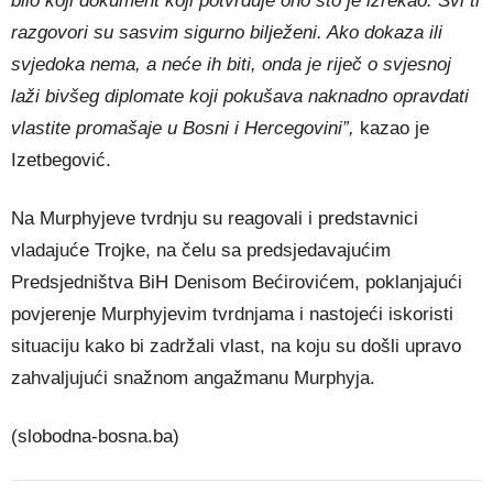
bilo koji dokument koji potvrđuje ono što je izrekao. Svi ti
razgovori su sasvim sigurno bilježeni. Ako dokaza ili
svjedoka nema, a neće ih biti, onda je riječ o svjesnoj
laži bivšeg diplomate koji pokušava naknadno opravdati
vlastite promašaje u Bosni i Hercegovini”,
kazao je
Izetbegović.
Na Murphyjeve tvrdnju su reagovali i predstavnici
vladajuće Trojke, na čelu sa predsjedavajućim
Predsjedništva BiH Denisom Bećirovićem, poklanjajući
povjerenje Murphyjevim tvrdnjama i nastojeći iskoristi
situaciju kako bi zadržali vlast, na koju su došli upravo
zahvaljujući snažnom angažmanu Murphyja.
(slobodna-bosna.ba)