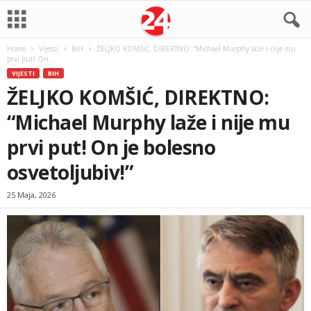
Home
Vijesti
BiH
ŽELJKO KOMŠIĆ, DIREKTNO: “Michael Murphy laže i nije mu
prvi put! On...
VIJESTI
BIH
ŽELJKO KOMŠIĆ, DIREKTNO:
“Michael Murphy laže i nije mu
prvi put! On je bolesno
osvetoljubiv!”
25 Maja, 2026