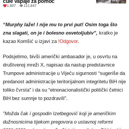
čule vapaje za pomoć
1.907 👁 111.847
“Murphy laže! I nije mu to prvi put! Osim toga što
zna slagati, on je i bolesno osvetoljubiv”,
kratko je
kazao Komšić u izjavi za
!Odgovor.
Podsjetimo, bivši američki ambasador je, u osvrtu na
društvenoj mreži X, napisao da nastup predstavnice
Trumpove administracije u Vijeću sigurnosti “sugeriše da
predanost administracije teritorijalnom integritetu BiH nije
toliko čvrsta” i da su “etnonacionalistički politički čelnici
BiH bez sumnje to pozdravili”.
”Možda čak i gospodin Izetbegović koji je američkim
dužnosnicima tijekom pregovora o ustavnoj reformi