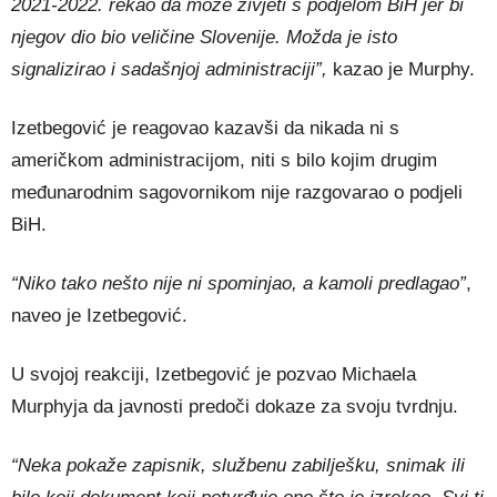
2021-2022. rekao da može živjeti s podjelom BiH jer bi
njegov dio bio veličine Slovenije. Možda je isto
signalizirao i sadašnjoj administraciji”,
kazao je Murphy.
Izetbegović je reagovao kazavši da nikada ni s
američkom administracijom, niti s bilo kojim drugim
međunarodnim sagovornikom nije razgovarao o podjeli
BiH.
“Niko tako nešto nije ni spominjao, a kamoli predlagao”
,
naveo je Izetbegović.
U svojoj reakciji, Izetbegović je pozvao Michaela
Murphyja da javnosti predoči dokaze za svoju tvrdnju.
“Neka pokaže zapisnik, službenu zabilješku, snimak ili