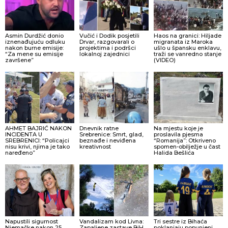
Asmin Durdžić donio
Vučić i Dodik posjetili
Haos na granici: Hiljade
iznenađujuću odluku
Drvar, razgovarali o
migranata iz Maroka
nakon burne emisije:
projektima i podršci
ušlo u špansku enklavu,
“Za mene su emisije
lokalnoj zajednici
traži se vanredno stanje
završene”
(VIDEO)
AHMET BAJRIĆ NAKON
Dnevnik ratne
Na mjestu koje je
INCIDENTA U
Srebrenice: Smrt, glad,
proslavila pjesma
SREBRENICI: “Policajci
beznađe i neviđena
“Romanija”: Otkriveno
nisu krivi, njima je tako
kreativnost
spomen-obilježje u čast
naređeno”
Halida Bešlića
Napustili sigurnost
Vandalizam kod Livna:
Tri sestre iz Bihaća
Njemačke nakon 25
Zapaljene zastave BiH
poklanjaju popunjeni