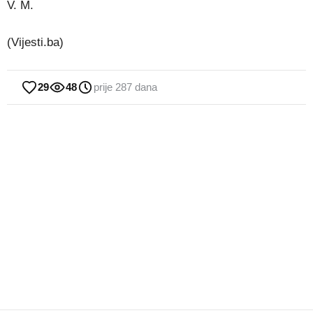
V. M.
(Vijesti.ba)
29
48
prije 287 dana