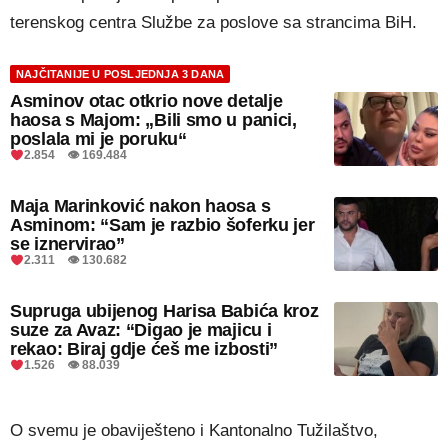
terenskog centra Službe za poslove sa strancima BiH.
NAJČITANIJE U POSLJEDNJA 3 DANA
Asminov otac otkrio nove detalje
haosa s Majom: „Bili smo u panici,
poslala mi je poruku“
2.854 👁 169.484
Maja Marinković nakon haosa s
Asminom: “Sam je razbio šoferku jer
se iznervirao”
2.311 👁 130.682
Supruga ubijenog Harisa Babića kroz
suze za Avaz: “Digao je majicu i
rekao: Biraj gdje ćeš me izbosti”
1.526 👁 88.039
O svemu je obaviješteno i Kantonalno Tužilaštvo,