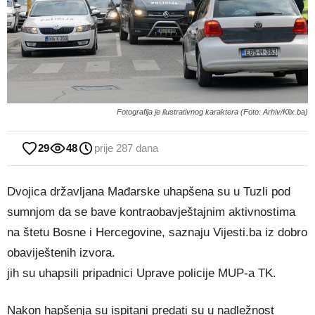
Fotografija je ilustrativnog karaktera (Foto: Arhiv/Klix.ba)
29
48
prije 287 dana
Dvojica državljana Mađarske uhapšena su u Tuzli pod
sumnjom da se bave kontraobavještajnim aktivnostima
na štetu Bosne i Hercegovine, saznaju Vijesti.ba iz dobro
obaviještenih izvora.
jih su uhapsili pripadnici Uprave policije MUP-a TK.
Nakon hapšenja su ispitani predati su u nadležnost