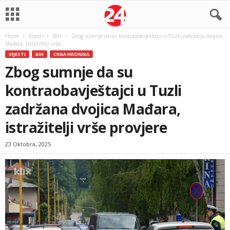
Home
Vijesti
BiH
Zbog sumnje da su kontraobavještajci u Tuzli zadržana dvojica
Mađara, istražitelji vrše...
VIJESTI
BIH
CRNA HRONIKA
Zbog sumnje da su
kontraobavještajci u Tuzli
zadržana dvojica Mađara,
istražitelji vrše provjere
23 Oktobra, 2025