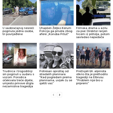
U saobraćajnoj nesreći
Uhapšen Željko Kerum:
Filmska drama u azilu
poginula jedna osoba,
Policija ga privela zbog
za pse: Direktor ranjen
tri povrijeđene
afere „Konoba Pršut“
hicem iz pištolja, potom
savladao napadača
Trudnica i trogodišnji
Potresan oproštaj od
Preživjeli bh. alpinista
sin poginuli u sudaru s
stradalih planinara:
otkrio šta je prethodilo
vozom: Porodica
“Kad pogledam prema
tragediji na Elbrusu:
očekivala treće dijete,
planinama, uvijek ću se
“Problem nije bio u
umjesto prinove stigla
sjetiti vas”
pripremi”
nezamisliva tragedija