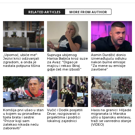
RELATED ARTICLES
MORE FROM AUTHOR
„Upomoć, ubiće me“:
Supruga ubijenog
Asmin Durdžić donio
Jezivi krici odzvanjali
Harisa Babića kroz suze
iznenađujuću odluku
zgradom, a onda je
za Avaz: “Digao je
nakon burne emisije:
nastala potpuna tišina
majicu i rekao: Biraj
“Za mene su emisije
gdje ćeš me izbosti”
završene”
Komšija prvi ušao u stan
Vučić i Dodik posjetili
Haos na granici: Hiljade
u kojem su pronađena
Drvar, razgovarali o
migranata iz Maroka
tijela brata i sestre:
projektima i podršci
ušlo u špansku enklavu,
“Prizor koji sam
lokalnoj zajednici
traži se vanredno stanje
zatekao nikada neću
(VIDEO)
zaboraviti”