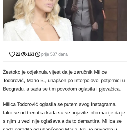
22
163
prije 537 dana
Žestoko je odjeknula vijest da je zaručnik Milice
Todorović, Mario B., uhapšen po Interpolovoj potjernici u
Beogradu, a sada se tim povodom oglasila i pjevačica.
Milica Todorović oglasila se putem svog Instagrama.
Iako se od trenutka kada su se pojavile informacije da je
s njim u vezi nije oglašavala da to demantira, Milica se
sada ogradila od uhapšenog Maria, koji je priveden u