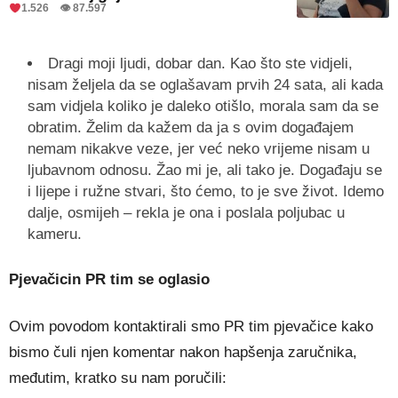
1.526 👁 87.597
Dragi moji ljudi, dobar dan. Kao što ste vidjeli,
nisam željela da se oglašavam prvih 24 sata, ali kada
sam vidjela koliko je daleko otišlo, morala sam da se
obratim. Želim da kažem da ja s ovim događajem
nemam nikakve veze, jer već neko vrijeme nisam u
ljubavnom odnosu. Žao mi je, ali tako je. Događaju se
i lijepe i ružne stvari, što ćemo, to je sve život. Idemo
dalje, osmijeh – rekla je ona i poslala poljubac u
kameru.
Pjevačicin PR tim se oglasio
Ovim povodom kontaktirali smo PR tim pjevačice kako
bismo čuli njen komentar nakon hapšenja zaručnika,
međutim, kratko su nam poručili: