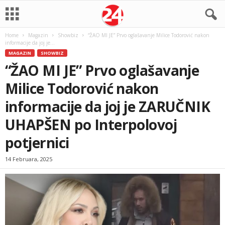
Home
Magazin
Showbiz
“ŽAO MI JE” Prvo oglašavanje Milice Todorović nakon
informacije da joj je...
MAGAZIN
SHOWBIZ
“ŽAO MI JE” Prvo oglašavanje
Milice Todorović nakon
informacije da joj je ZARUČNIK
UHAPŠEN po Interpolovoj
potjernici
14 Februara, 2025