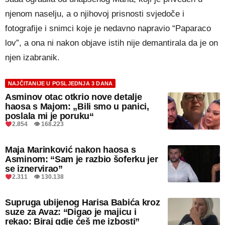
njenom naselju, a o njihovoj prisnosti svjedoče i
fotografije i snimci koje je nedavno napravio “Paparaco
lov”, a ona ni nakon objave istih nije demantirala da je on
njen izabranik.
NAJČITANIJE U POSLJEDNJA 3 DANA
Asminov otac otkrio nove detalje
haosa s Majom: „Bili smo u panici,
poslala mi je poruku“
2.854 👁 168.223
Maja Marinković nakon haosa s
Asminom: “Sam je razbio šoferku jer
se iznervirao”
2.311 👁 130.138
Supruga ubijenog Harisa Babića kroz
suze za Avaz: “Digao je majicu i
rekao: Biraj gdje ćeš me izbosti”