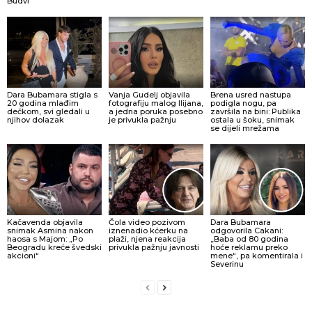
Budvi
Dara Bubamara stigla s
Vanja Gudelj objavila
Brena usred nastupa
20 godina mlađim
fotografiju malog Ilijana,
podigla nogu, pa
dečkom, svi gledali u
a jedna poruka posebno
završila na bini: Publika
njihov dolazak
je privukla pažnju
ostala u šoku, snimak
se dijeli mrežama
Kačavenda objavila
Čola video pozivom
Dara Bubamara
snimak Asmina nakon
iznenadio kćerku na
odgovorila Cakani:
haosa s Majom: „Po
plaži, njena reakcija
„Baba od 80 godina
Beogradu kreće švedski
privukla pažnju javnosti
hoće reklamu preko
akcioni“
mene“, pa komentirala i
Severinu