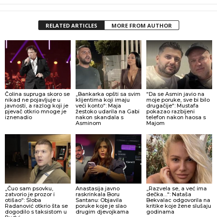
RELATED ARTICLES
MORE FROM AUTHOR
Čolina supruga skoro se
„Bankarka opšti sa svim
“Da se Asmin javio na
nikad ne pojavljuje u
klijentima koji imaju
moje poruke, sve bi bilo
javnosti, a razlog koji je
veći konto“: Maja
drugačije“: Mustafa
pjevač otkrio mnoge je
žestoko udarila na Gabi
pokazao razbijeni
iznenadio
nakon skandala s
telefon nakon haosa s
Asminom
Majom
„Čuo sam psovku,
Anastasija javno
„Razvela se, a već ima
zatvorio je prozor i
raskrinkala Boru
dečka…“: Nataša
otišao“: Sloba
Santanu: Objavila
Bekvalac odgovorila na
Radanović otkrio šta se
poruke koje je slao
kritike koje žene slušaju
dogodilo s taksistom u
drugim djevojkama
godinama