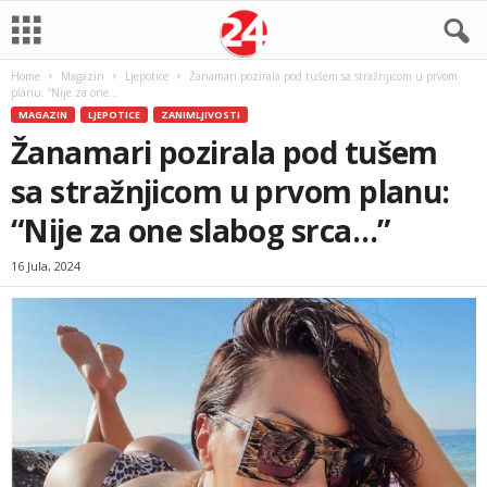
Home
Magazin
Ljepotice
Žanamari pozirala pod tušem sa stražnjicom u prvom
planu: “Nije za one...
MAGAZIN
LJEPOTICE
ZANIMLJIVOSTI
Žanamari pozirala pod tušem
sa stražnjicom u prvom planu:
“Nije za one slabog srca…”
16 Jula, 2024