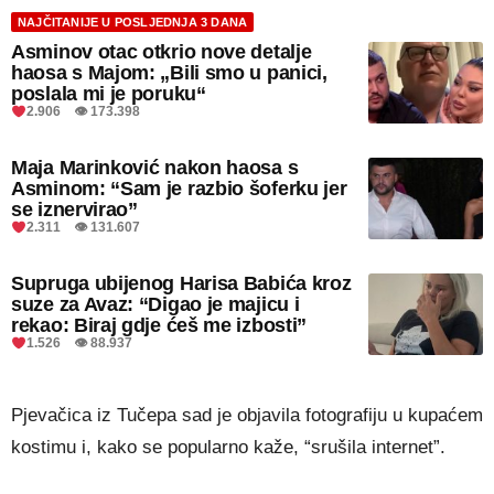
NAJČITANIJE U POSLJEDNJA 3 DANA
Asminov otac otkrio nove detalje
haosa s Majom: „Bili smo u panici,
poslala mi je poruku“
2.906 👁 173.398
Maja Marinković nakon haosa s
Asminom: “Sam je razbio šoferku jer
se iznervirao”
2.311 👁 131.607
Supruga ubijenog Harisa Babića kroz
suze za Avaz: “Digao je majicu i
rekao: Biraj gdje ćeš me izbosti”
1.526 👁 88.937
Pjevačica iz Tučepa sad je objavila fotografiju u kupaćem
kostimu i, kako se popularno kaže, “srušila internet”.