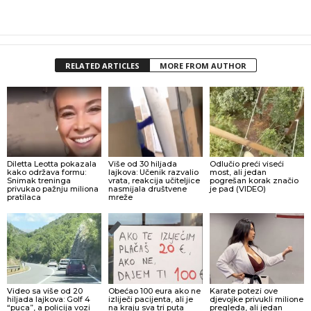
RELATED ARTICLES
MORE FROM AUTHOR
Diletta Leotta pokazala
Više od 30 hiljada
Odlučio preći viseći
kako održava formu:
lajkova: Učenik razvalio
most, ali jedan
Snimak treninga
vrata, reakcija učiteljice
pogrešan korak značio
privukao pažnju miliona
nasmijala društvene
je pad (VIDEO)
pratilaca
mreže
Video sa više od 20
Obećao 100 eura ako ne
Karate potezi ove
hiljada lajkova: Golf 4
izliječi pacijenta, ali je
djevojke privukli milione
“puca”, a policija vozi
na kraju sva tri puta
pregleda, ali jedan