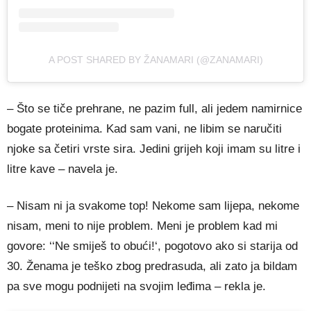
A POST SHARED BY ŽANAMARI (@ZANAMARI)
– Što se tiče prehrane, ne pazim full, ali jedem namirnice
bogate proteinima. Kad sam vani, ne libim se naručiti
njoke sa četiri vrste sira. Jedini grijeh koji imam su litre i
litre kave – navela je.
– Nisam ni ja svakome top! Nekome sam lijepa, nekome
nisam, meni to nije problem. Meni je problem kad mi
govore: ‘‘Ne smiješ to obući!‘, pogotovo ako si starija od
30. Ženama je teško zbog predrasuda, ali zato ja bildam
pa sve mogu podnijeti na svojim leđima – rekla je.