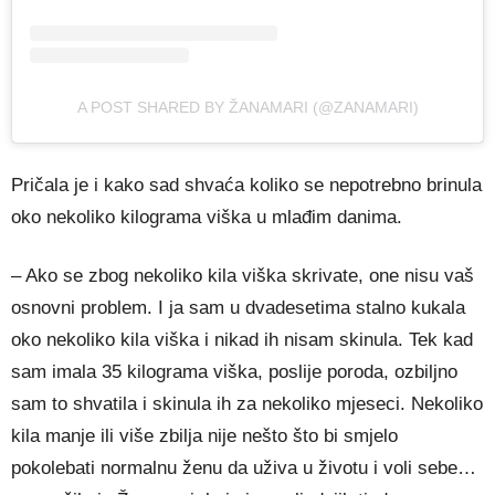
A POST SHARED BY ŽANAMARI (@ZANAMARI)
Pričala je i kako sad shvaća koliko se nepotrebno brinula
oko nekoliko kilograma viška u mlađim danima.
– Ako se zbog nekoliko kila viška skrivate, one nisu vaš
osnovni problem. I ja sam u dvadesetima stalno kukala
oko nekoliko kila viška i nikad ih nisam skinula. Tek kad
sam imala 35 kilograma viška, poslije poroda, ozbiljno
sam to shvatila i skinula ih za nekoliko mjeseci. Nekoliko
kila manje ili više zbilja nije nešto što bi smjelo
pokolebati normalnu ženu da uživa u životu i voli sebe…