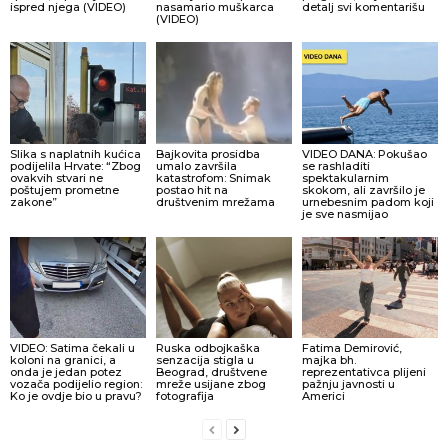
ispred njega (VIDEO)
nasamario muškarca
detalj svi komentarišu
(VIDEO)
Slika s naplatnih kućica
Bajkovita prosidba
VIDEO DANA: Pokušao
podijelila Hrvate: “Zbog
umalo završila
se rashladiti
ovakvih stvari ne
katastrofom: Snimak
spektakularnim
poštujem prometne
postao hit na
skokom, ali završilo je
zakone”
društvenim mrežama
urnebesnim padom koji
je sve nasmijao
VIDEO: Satima čekali u
Ruska odbojkaška
Fatima Demirović,
koloni na granici, a
senzacija stigla u
majka bh.
onda je jedan potez
Beograd, društvene
reprezentativca plijeni
vozača podijelio region:
mreže usijane zbog
pažnju javnosti u
Ko je ovdje bio u pravu?
fotografija
Americi