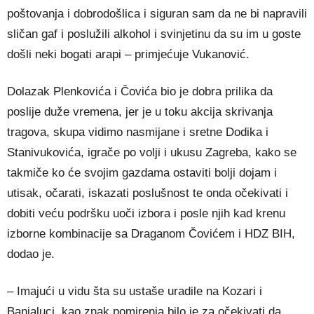
poštovanja i dobrodošlica i siguran sam da ne bi napravili
sličan gaf i poslužili alkohol i svinjetinu da su im u goste
došli neki bogati arapi – primjećuje Vukanović.
Dolazak Plenkovića i Čovića bio je dobra prilika da
poslije duže vremena, jer je u toku akcija skrivanja
tragova, skupa vidimo nasmijane i sretne Dodika i
Stanivukovića, igrače po volji i ukusu Zagreba, kako se
takmiče ko će svojim gazdama ostaviti bolji dojam i
utisak, očarati, iskazati poslušnost te onda očekivati i
dobiti veću podršku uoči izbora i posle njih kad krenu
izborne kombinacije sa Draganom Čovićem i HDZ BIH,
dodao je.
– Imajući u vidu šta su ustaše uradile na Kozari i
Banjaluci, kao znak pomirenja bilo je za očekivati da