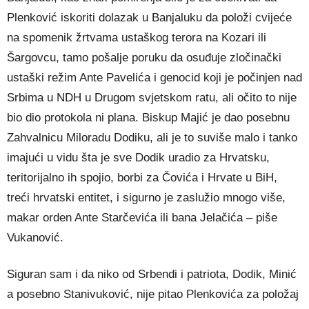
Plenković iskoriti dolazak u Banjaluku da položi cvijeće
na spomenik žrtvama ustaškog terora na Kozari ili
Šargovcu, tamo pošalje poruku da osuđuje zločinački
ustaški režim Ante Pavelića i genocid koji je počinjen nad
Srbima u NDH u Drugom svjetskom ratu, ali očito to nije
bio dio protokola ni plana. Biskup Majić je dao posebnu
Zahvalnicu Miloradu Dodiku, ali je to suviše malo i tanko
imajući u vidu šta je sve Dodik uradio za Hrvatsku,
teritorijalno ih spojio, borbi za Čovića i Hrvate u BiH,
treći hrvatski entitet, i sigurno je zaslužio mnogo više,
makar orden Ante Starčevića ili bana Jelačića – piše
Vukanović.
Siguran sam i da niko od Srbendi i patriota, Dodik, Minić
a posebno Stanivuković, nije pitao Plenkovića za položaj