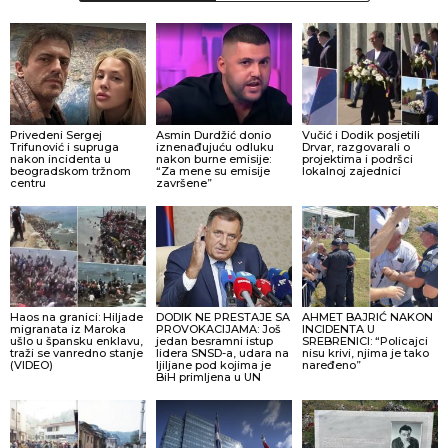
Privedeni Sergej
Asmin Durdžić donio
Vučić i Dodik posjetili
Trifunović i supruga
iznenađujuću odluku
Drvar, razgovarali o
nakon incidenta u
nakon burne emisije:
projektima i podršci
beogradskom tržnom
“Za mene su emisije
lokalnoj zajednici
centru
završene”
Haos na granici: Hiljade
DODIK NE PRESTAJE SA
AHMET BAJRIĆ NAKON
migranata iz Maroka
PROVOKACIJAMA: Još
INCIDENTA U
ušlo u špansku enklavu,
jedan besramni istup
SREBRENICI: “Policajci
traži se vanredno stanje
lidera SNSD-a, udara na
nisu krivi, njima je tako
(VIDEO)
ljiljane pod kojima je
naređeno”
BiH primljena u UN