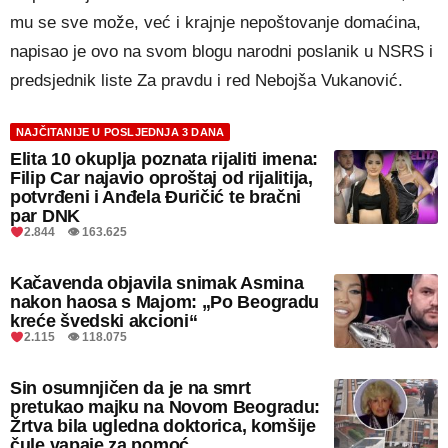
mu se sve može, već i krajnje nepoštovanje domaćina,
napisao je ovo na svom blogu narodni poslanik u NSRS i
predsjednik liste Za pravdu i red Nebojša Vukanović.
NAJČITANIJE U POSLJEDNJA 3 DANA
Elita 10 okuplja poznata rijaliti imena:
Filip Car najavio oproštaj od rijalitija,
potvrđeni i Anđela Đuričić te bračni
par DNK
2.844 👁 163.625
Kačavenda objavila snimak Asmina
nakon haosa s Majom: „Po Beogradu
kreće švedski akcioni“
2.115 👁 118.075
Sin osumnjičen da je na smrt
pretukao majku na Novom Beogradu:
Žrtva bila ugledna doktorica, komšije
čule vapaje za pomoć