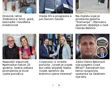
Dnevnik ratne
Vlada RS-a proglasila 4.
Na mjestu koje je
Srebrenice: Smrt, glad,
juli Danom žalosti
proslavila pjesma
beznađe i neviđena
“Romanija”: Otkriveno
kreativnost
spomen-obilježje u čast
Halida Bešlića
Napustili sigurnost
Cvijanović iz Izraela
Zašto Denis Bećirović
Njemačke nakon 25
poručila: „Izrael je uvijek
nije posjetio Grad
godina: Jedna odluka
bio veliki prijatelj Srpke,
Bihać? Aerodrom bio
promijenila je život
Uvijek spremni da
tema razgovora,
cijele porodice
branimo njene interese“
sastanka sa Sedićem
nije bilo