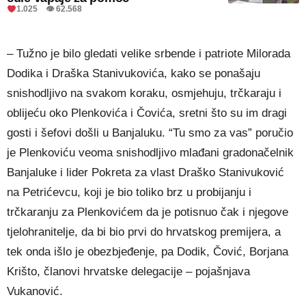
1.025 👁 62.568
– Tužno je bilo gledati velike srbende i patriote Milorada
Dodika i Draška Stanivukovića, kako se ponašaju
snishodljivo na svakom koraku, osmjehuju, trčkaraju i
oblijeću oko Plenkovića i Čovića, sretni što su im dragi
gosti i šefovi došli u Banjaluku. “Tu smo za vas” poručio
je Plenkoviću veoma snishodljivo mlađani gradonačelnik
Banjaluke i lider Pokreta za vlast Draško Stanivuković
na Petrićevcu, koji je bio toliko brz u probijanju i
trčkaranju za Plenkovićem da je potisnuo čak i njegove
tjelohranitelje, da bi bio prvi do hrvatskog premijera, a
tek onda išlo je obezbjeđenje, pa Dodik, Čović, Borjana
Krišto, članovi hrvatske delegacije – pojašnjava
Vukanović.