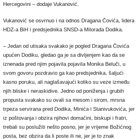
Hercegovini – dodaje Vukanović.
Vukanović se osvrnuo i na odnos Dragana Čovića, lidera
HDZ-a BiH i predsjednika SNSD-a Milorada Dodika.
– Jedan od utisaka svakako je pogled Dragana Čovića
upućen Dodiku, gledao ga je sa divljenjem kao da se
iznenada pred njim pojavila pojavila Monika Beluči, u
svom govoru pozdravio ga kao predsjednika, šaljući
kasno poruku, ali naglašavajući koliko su veze između
njih bliske i neraskidive. Jedno od poniženja i grubih
propusta svakako su ovali sa mesom i sirom, mrsna
trpeza servirana pred Dodika, Minića i Stanivukovića, jer
iz poštovanja i obzira njihovi domaćini, biskupi i fratri,
trebali su poslužiti nešto posno, jer je vrijeme Božićnog
posta, bez obzira da li poste ili ne, jer je to znak