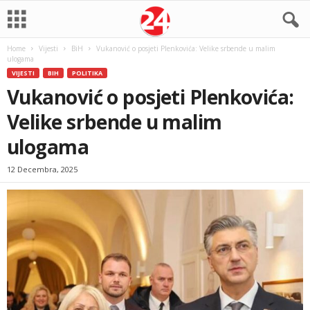
Home
Vijesti
BiH
Vukanović o posjeti Plenkovića: Velike srbende u malim
ulogama
VIJESTI
BIH
POLITIKA
Vukanović o posjeti Plenkovića:
Velike srbende u malim
ulogama
12 Decembra, 2025