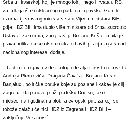
Srba u Hrvatskoj, koji je mnogo lošiji nego Hrvata u RS,
za odlagalište nuklearnog otpada na Trgovskoj Gori ili
uzurpaciji srpskog ministarstva u Vijeću ministara BiH,
gdje HDZ BIH ima duplo više ministara od Srba, suprotno
Ustavu i zakonima, zbog nasilja Borjane Krišto, a bila je
prava prilika da se otvore neka od ovih pitanja koja su od
nacionalnog interesa, dodaje.
– Ujutro ću objaviti video prilog i detaljan osvrt na posjetu
Andreja Plenkovića, Dragana Čovića i Borjane Krišto
Banjaluci, političke poruke koje su poslane i kakav je cilj
Zagreba, da ponovo pruži podršku Dodiku, iako
mjesecima i godinama blokira evropski put, za koji se
tobože zalažu čelnici HDZ iz Zagreba i HDZ BIH –
zaključuje Vukanović.