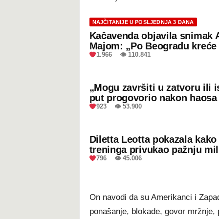
NAJČITANIJE U POSLJEDNJA 3 DANA
Kačavenda objavila snimak 
Majom: „Po Beogradu kreće 
1.966 👁 110.841
„Mogu završiti u zatvoru ili
put progovorio nakon haosa
923 👁 53.900
Diletta Leotta pokazala kak
treninga privukao pažnju mil
796 👁 45.006
On navodi da su Amerikanci i Zapad
ponašanje, blokade, govor mržnje, 