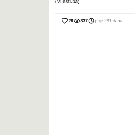
(Vijesti.ba)
29
337
prije 281 dana