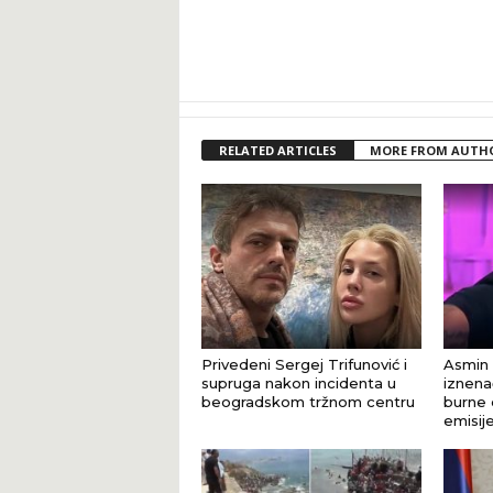
RELATED ARTICLES
MORE FROM AUTH
Privedeni Sergej Trifunović i
Asmin 
supruga nakon incidenta u
iznena
beogradskom tržnom centru
burne 
emisij