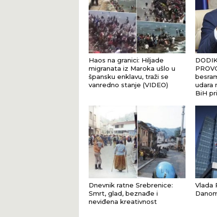
Haos na granici: Hiljade
DODIK
migranata iz Maroka ušlo u
PROVO
špansku enklavu, traži se
besram
vanredno stanje (VIDEO)
udara n
BiH pr
Dnevnik ratne Srebrenice:
Vlada R
Smrt, glad, beznađe i
Danom 
neviđena kreativnost