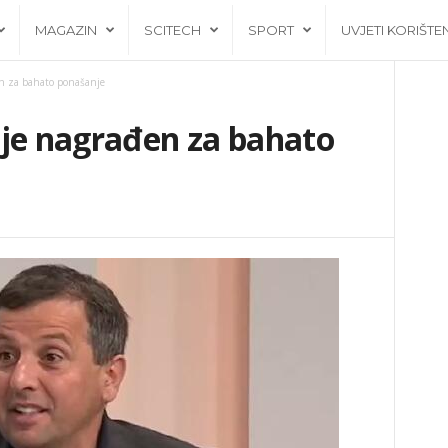
MAGAZIN
SCITECH
SPORT
UVJETI KORIŠTE
n za bahato ponašanje
 je nagrađen za bahato