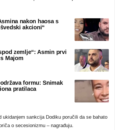
Asmina nakon haosa s
švedski akcioni“
 ispod zemlje“: Asmin prvi
 s Majom
o održava formu: Snimak
iona pratilaca
 ukidanjem sankcija Dodiku poručili da se bahato
priča o secesionizmu – nagrađuju.