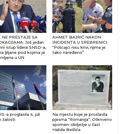
 NE PRESTAJE SA
AHMET BAJRIĆ NAKON
KACIJAMA: Još jedan
INCIDENTA U SREBRENICI:
ni istup lidera SNSD-a,
“Policajci nisu krivi, njima je
a ljiljane pod kojima je
tako naređeno”
imljena u UN
S-a proglasila 4. juli
Na mjestu koje je proslavila
žalosti
pjesma “Romanija”: Otkriveno
spomen-obilježje u čast
Halida Bešlića