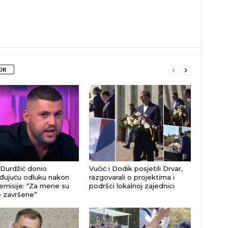
OR
Durdžić donio
Vučić i Dodik posjetili Drvar,
đujuću odluku nakon
razgovarali o projektima i
emisije: “Za mene su
podršci lokalnoj zajednici
e završene”