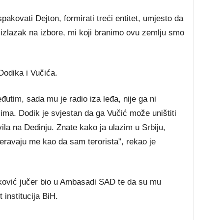
pakovati Dejton, formirati treći entitet, umjesto da
 izlazak na izbore, mi koji branimo ovu zemlju smo
odika i Vučića.
đutim, sada mu je radio iza leđa, nije ga ni
ima. Dodik je svjestan da ga Vučić može uništiti
la na Dedinju. Znate kako ja ulazim u Srbiju,
eravaju me kao da sam terorista”, rekao je
ković jučer bio u Ambasadi SAD te da su mu
 institucija BiH.