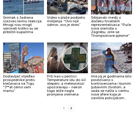
Snimak s Jadrana
Video s plaže podijelio
Srbijanski medij o
izazvao lavinu reakcija:
mišljenja: “Ovo nije
dočeku hrvatskih
Mnogi nisu mogli
odmor, ovo je stres”
reprezentativaca: “Puče
vjerovati koliko su se
nova sramota u
približili kupačima
Zagrebu, orile se
Thompsonove pjesme”
Dostavljač vrijeđao
Prži kao u pećnici:
Ime joj je godinama bilo
prosvjednike protiv
Temperature idu do 40
povezivano s
klečavaca na Trgu.
stepeni, a meteorolozi
kontroverzama i burnim
“J**at ćemo vam
upozoravaju – nakon
ljubavnim životom, a
mamu”
toga stiže nagla
sada se našla u centru
promjena vremena
nove afere koja je
završila policijskom...