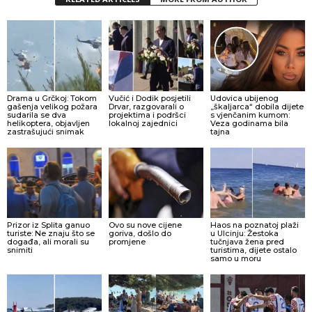
Drama u Grčkoj: Tokom
Vučić i Dodik posjetili
Udovica ubijenog
gašenja velikog požara
Drvar, razgovarali o
„škaljarca“ dobila dijete
sudarila se dva
projektima i podršci
s vjenčanim kumom:
helikoptera, objavljen
lokalnoj zajednici
Veza godinama bila
zastrašujući snimak
tajna
Prizor iz Splita ganuo
Ovo su nove cijene
Haos na poznatoj plaži
turiste: Ne znaju što se
goriva, došlo do
u Ulcinju: Žestoka
događa, ali morali su
promjene
tučnjava žena pred
snimiti
turistima, dijete ostalo
samo u moru