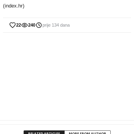
(index.hr)
22
240
prije 134 dana
RELATED ARTICLES
MORE FROM AUTHOR