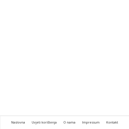
Naslovna
Uvjeti korištenja
O nama
Impressum
Kontakt