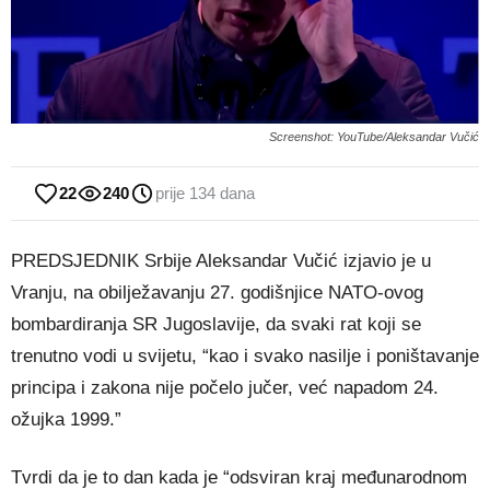
Screenshot: YouTube/Aleksandar Vučić
22
240
prije 134 dana
PREDSJEDNIK Srbije Aleksandar Vučić izjavio je u
Vranju, na obilježavanju 27. godišnjice NATO-ovog
bombardiranja SR Jugoslavije, da svaki rat koji se
trenutno vodi u svijetu, “kao i svako nasilje i poništavanje
principa i zakona nije počelo jučer, već napadom 24.
ožujka 1999.”
Tvrdi da je to dan kada je “odsviran kraj međunarodnom