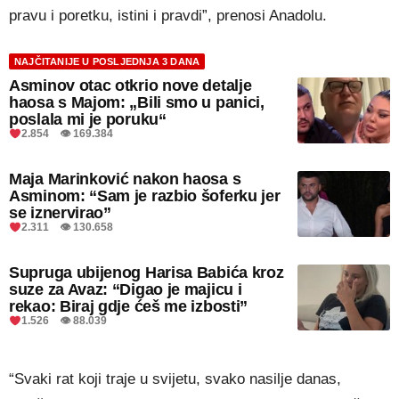
pravu i poretku, istini i pravdi”, prenosi Anadolu.
NAJČITANIJE U POSLJEDNJA 3 DANA
Asminov otac otkrio nove detalje
haosa s Majom: „Bili smo u panici,
poslala mi je poruku“
2.854 👁 169.384
Maja Marinković nakon haosa s
Asminom: “Sam je razbio šoferku jer
se iznervirao”
2.311 👁 130.658
Supruga ubijenog Harisa Babića kroz
suze za Avaz: “Digao je majicu i
rekao: Biraj gdje ćeš me izbosti”
1.526 👁 88.039
“Svaki rat koji traje u svijetu, svako nasilje danas,