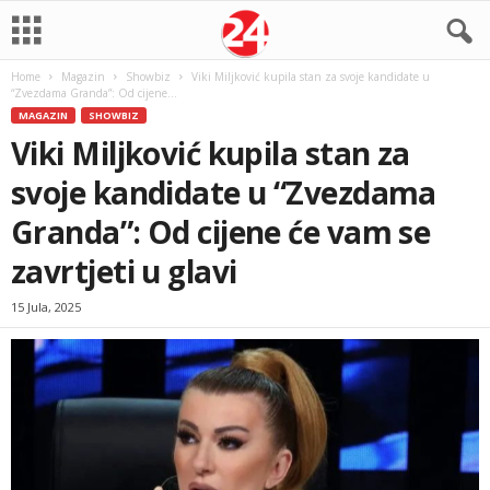
Home
Magazin
Showbiz
Viki Miljković kupila stan za svoje kandidate u
“Zvezdama Granda”: Od cijene...
MAGAZIN
SHOWBIZ
Viki Miljković kupila stan za
svoje kandidate u “Zvezdama
Granda”: Od cijene će vam se
zavrtjeti u glavi
15 Jula, 2025