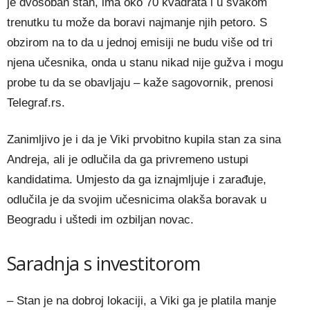
je dvosoban stan, ima oko 70 kvadrata i u svakom
trenutku tu može da boravi najmanje njih petoro. S
obzirom na to da u jednoj emisiji ne budu više od tri
njena učesnika, onda u stanu nikad nije gužva i mogu
probe tu da se obavljaju – kaže sagovornik, prenosi
Telegraf.rs.
Zanimljivo je i da je Viki prvobitno kupila stan za sina
Andreja, ali je odlučila da ga privremeno ustupi
kandidatima. Umjesto da ga iznajmljuje i zarađuje,
odlučila je da svojim učesnicima olakša boravak u
Beogradu i uštedi im ozbiljan novac.
Saradnja s investitorom
– Stan je na dobroj lokaciji, a Viki ga je platila manje