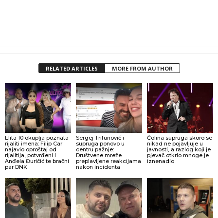
RELATED ARTICLES
MORE FROM AUTHOR
Elita 10 okuplja poznata
Sergej Trifunović i
Čolina supruga skoro se
rijaliti imena: Filip Car
supruga ponovo u
nikad ne pojavljuje u
najavio oproštaj od
centru pažnje:
javnosti, a razlog koji je
rijalitija, potvrđeni i
Društvene mreže
pjevač otkrio mnoge je
Anđela Đuričić te bračni
preplavljene reakcijama
iznenadio
par DNK
nakon incidenta