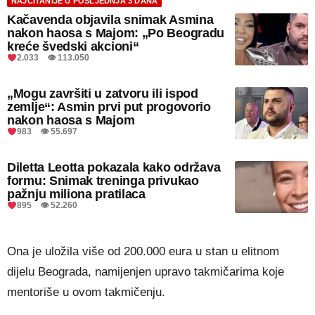
NAJČITANIJE U POSLJEDNJA 3 DANA
Kačavenda objavila snimak Asmina
nakon haosa s Majom: „Po Beogradu
kreće švedski akcioni“
2.033 👁 113.050
„Mogu završiti u zatvoru ili ispod
zemlje“: Asmin prvi put progovorio
nakon haosa s Majom
983 👁 55.697
Diletta Leotta pokazala kako održava
formu: Snimak treninga privukao
pažnju miliona pratilaca
895 👁 52.260
Ona je uložila više od 200.000 eura u stan u elitnom
dijelu Beograda, namijenjen upravo takmičarima koje
mentoriše u ovom takmičenju.