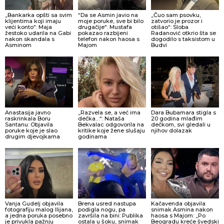
„Bankarka opšti sa svim
“Da se Asmin javio na
„Čuo sam psovku,
klijentima koji imaju
moje poruke, sve bi bilo
zatvorio je prozor i
veći konto“: Maja
drugačije“: Mustafa
otišao“: Sloba
žestoko udarila na Gabi
pokazao razbijeni
Radanović otkrio šta se
nakon skandala s
telefon nakon haosa s
dogodilo s taksistom u
Asminom
Majom
Budvi
Anastasija javno
„Razvela se, a već ima
Dara Bubamara stigla s
raskrinkala Boru
dečka…“: Nataša
20 godina mlađim
Santanu: Objavila
Bekvalac odgovorila na
dečkom, svi gledali u
poruke koje je slao
kritike koje žene slušaju
njihov dolazak
drugim djevojkama
godinama
Vanja Gudelj objavila
Brena usred nastupa
Kačavenda objavila
fotografiju malog Ilijana,
podigla nogu, pa
snimak Asmina nakon
a jedna poruka posebno
završila na bini: Publika
haosa s Majom: „Po
je privukla pažnju
ostala u šoku, snimak
Beogradu kreće švedski