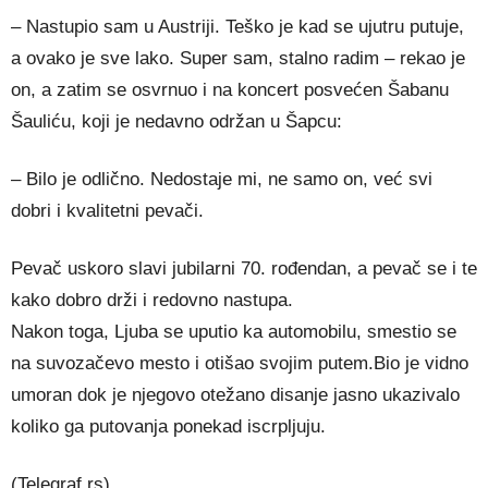
– Nastupio sam u Austriji. Teško je kad se ujutru putuje,
a ovako je sve lako. Super sam, stalno radim – rekao je
on, a zatim se osvrnuo i na koncert posvećen Šabanu
Šauliću, koji je nedavno održan u Šapcu:
– Bilo je odlično. Nedostaje mi, ne samo on, već svi
dobri i kvalitetni pevači.
Pevač uskoro slavi jubilarni 70. rođendan, a pevač se i te
kako dobro drži i redovno nastupa.
Nakon toga, Ljuba se uputio ka automobilu, smestio se
na suvozačevo mesto i otišao svojim putem.Bio je vidno
umoran dok je njegovo otežano disanje jasno ukazivalo
koliko ga putovanja ponekad iscrpljuju.
(Telegraf.rs)