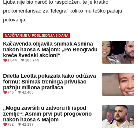
Ljuba nije bio naročito raspoložen, te je kratko
prokomentarisao za Telegraf koliko mu teško padaju
putovanja:
NAJČITANIJE U POSLJEDNJA 3 DANA
Kačavenda objavila snimak Asmina
nakon haosa s Majom: „Po Beogradu
kreće švedski akcioni“
1.844 👁 103.744
Diletta Leotta pokazala kako održava
formu: Snimak treninga privukao
pažnju miliona pratilaca
746 👁 42.405
„Mogu završiti u zatvoru ili ispod
zemlje“: Asmin prvi put progovorio
nakon haosa s Majom
782 👁 42.197