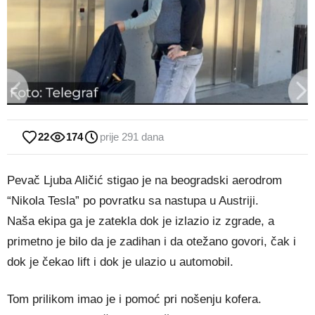
22
174
prije 291 dana
Pevač Ljuba Aličić stigao je na beogradski aerodrom
“Nikola Tesla” po povratku sa nastupa u Austriji.
Naša ekipa ga je zatekla dok je izlazio iz zgrade, a
primetno je bilo da je zadihan i da otežano govori, čak i
dok je čekao lift i dok je ulazio u automobil.
Tom prilikom imao je i pomoć pri nošenju kofera.