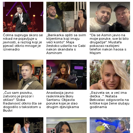
Čolina supruga skoro se
„Bankarka opšti sa svim
“Da se Asmin javio na
nikad ne pojavljuje u
klijentima koji imaju
moje poruke, sve bi bilo
javnosti, a razlog koji je
veći konto“: Maja
drugačije“: Mustafa
pjevač otkrio mnoge je
žestoko udarila na Gabi
pokazao razbijeni
iznenadio
nakon skandala s
telefon nakon haosa s
Asminom
Majom
„Čuo sam psovku,
Anastasija javno
„Razvela se, a već ima
zatvorio je prozor i
raskrinkala Boru
dečka…“: Nataša
otišao“: Sloba
Santanu: Objavila
Bekvalac odgovorila na
Radanović otkrio šta se
poruke koje je slao
kritike koje žene slušaju
dogodilo s taksistom u
drugim djevojkama
godinama
Budvi