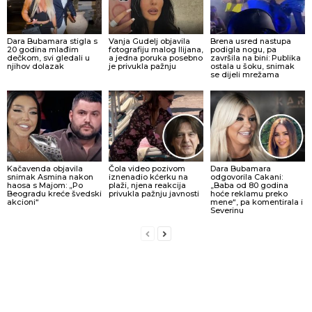
Dara Bubamara stigla s
Vanja Gudelj objavila
Brena usred nastupa
20 godina mlađim
fotografiju malog Ilijana,
podigla nogu, pa
dečkom, svi gledali u
a jedna poruka posebno
završila na bini: Publika
njihov dolazak
je privukla pažnju
ostala u šoku, snimak
se dijeli mrežama
Kačavenda objavila
Čola video pozivom
Dara Bubamara
snimak Asmina nakon
iznenadio kćerku na
odgovorila Cakani:
haosa s Majom: „Po
plaži, njena reakcija
„Baba od 80 godina
Beogradu kreće švedski
privukla pažnju javnosti
hoće reklamu preko
akcioni“
mene“, pa komentirala i
Severinu