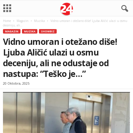
Home
Magazin
Muzika
Vidno umoran i otežano diše! Ljuba Aličić ulazi u osmu
deceniju, ali...
MAGAZIN
MUZIKA
SHOWBIZ
Vidno umoran i otežano diše!
Ljuba Aličić ulazi u osmu
deceniju, ali ne odustaje od
nastupa: “Teško je…”
20 Oktobra, 2025