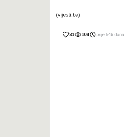
(vijesti.ba)
31
108
prije 546 dana