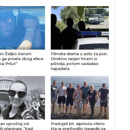
n Željko Kerum:
Filmska drama u azilu za pse:
a ga privela zbog afere
Direktor ranjen hicem iz
a Pršut“
pištolja, potom savladao
napadača
an oproštaj od
Preživjeli bh. alpinista otkrio
ih planinara: “Kad
šta je prethodilo tragediji na