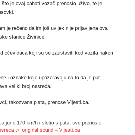
 što je ovaj bahati vozač prenosio uživo, te je
psovki.
je rečeno da im još uvijek nije prijavljena ova
jske stanice Živinice.
od očevidaca koji su se zaustavili kod vozila nakon
.
e i oznake koje upozoravaju na to da je put
va veliki broj nesreća.
vci, takozvana pista, prenose Vijesti.ba.
a jurio 170 km/h i sletio s puta, sve prenosio
esreca
♬ original sound – Vijesti.ba