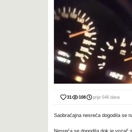
31
108
prije 546 dana
Saobraćajna nesreća dogodila se na 
Nesreća se dogodila dok je vozač s