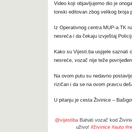
Video koji objavljujemo dio je onoga
tonski editovan zbog velikog broja 
Iz Operativnog centra MUP-a TK nam 
nesreća i da čekaju izvještaj Polici
Kako su Vijesti.ba uspjele saznati 
nesreće, vozač nije teže povrijeđen
Na ovom putu su nedavno postavljen
rizičan i da se na ovom pravcu deša
U pitanju je cesta Živinice – Bašigo
@vijestiba
Bahati vozač kod Živinic
uživo!
#živinice
#auto
#n