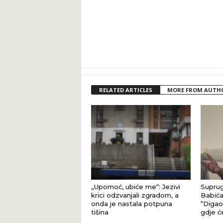
RELATED ARTICLES
MORE FROM AUTH
„Upomoć, ubiće me“: Jezivi
Suprug
krici odzvanjali zgradom, a
Babića
onda je nastala potpuna
“Digao 
tišina
gdje ć