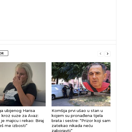
OR
a ubijenog Harisa
Komšija prvi ušao u stan u
 kroz suze za Avaz:
kojem su pronađena tijela
je majicu i rekao: Biraj
brata i sestre: “Prizor koji sam
eš me izbosti”
zatekao nikada neću
zaboraviti”