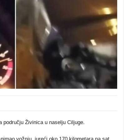
području Živinica u naselju Ciljuge.
nimao vožnju, jureći oko 170 kilometara na sat.