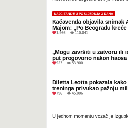
NAJČITANIJE U POSLJEDNJA 3 DANA
Kačavenda objavila snimak 
Majom: „Po Beogradu kreće 
1.966 👁 110.841
„Mogu završiti u zatvoru ili
put progovorio nakon haosa
923 👁 53.900
Diletta Leotta pokazala kak
treninga privukao pažnju mil
796 👁 45.006
U jednom momentu vozač je izgubio 