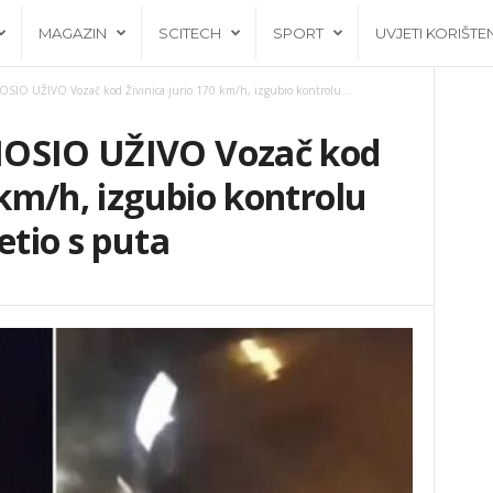
MAGAZIN
SCITECH
SPORT
UVJETI KORIŠTE
SIO UŽIVO Vozač kod Živinica jurio 170 km/h, izgubio kontrolu...
NOSIO UŽIVO Vozač kod
 km/h, izgubio kontrolu
etio s puta