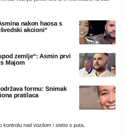
Asmina nakon haosa s
švedski akcioni“
 ispod zemlje“: Asmin prvi
 s Majom
o održava formu: Snimak
iona pratilaca
kontrolu nad vozilom i sletio s puta.