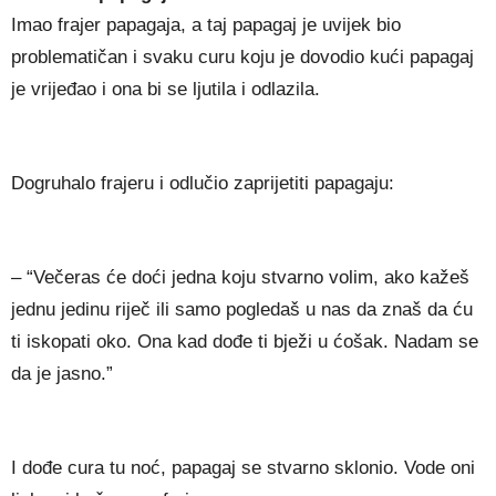
Imao frajer papagaja, a taj papagaj je uvijek bio
problematičan i svaku curu koju je dovodio kući papagaj
je vrijeđao i ona bi se ljutila i odlazila.
Dogruhalo frajeru i odlučio zaprijetiti papagaju:
– “Večeras će doći jedna koju stvarno volim, ako kažeš
jednu jedinu riječ ili samo pogledaš u nas da znaš da ću
ti iskopati oko. Ona kad dođe ti bježi u ćošak. Nadam se
da je jasno.”
I dođe cura tu noć, papagaj se stvarno sklonio. Vode oni