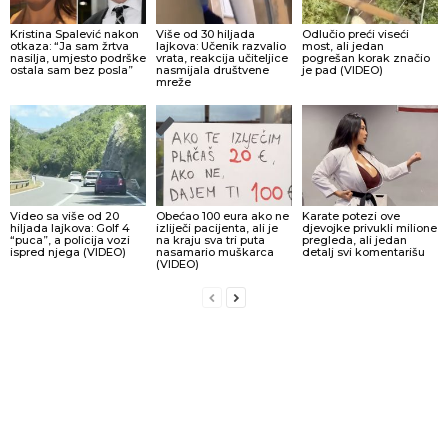
Kristina Spalević nakon
Više od 30 hiljada
Odlučio preći viseći
otkaza: “Ja sam žrtva
lajkova: Učenik razvalio
most, ali jedan
nasilja, umjesto podrške
vrata, reakcija učiteljice
pogrešan korak značio
ostala sam bez posla”
nasmijala društvene
je pad (VIDEO)
mreže
Video sa više od 20
Obećao 100 eura ako ne
Karate potezi ove
hiljada lajkova: Golf 4
izliječi pacijenta, ali je
djevojke privukli milione
“puca”, a policija vozi
na kraju sva tri puta
pregleda, ali jedan
ispred njega (VIDEO)
nasamario muškarca
detalj svi komentarišu
(VIDEO)