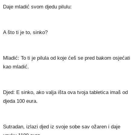
Daje mladić svom djedu pilulu:
A što ti je to, sinko?
Mladić: To ti je pilula od koje ćeš se pred bakom osjećati
kao mladić.
Djed: E sinko, ako valja išta ova tvoja tabletica imaš od
djeda 100 eura.
Sutradan, izlazi djed iz svoje sobe sav ožaren i daje