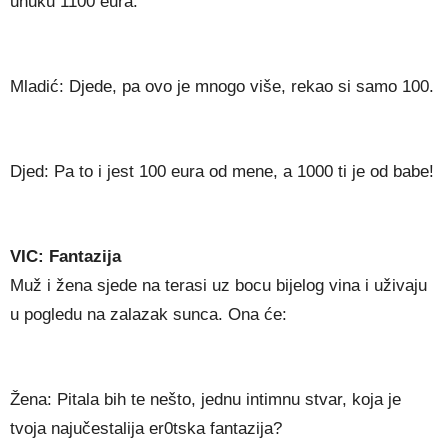
unuku 1100 eura.
Mladić: Djede, pa ovo je mnogo više, rekao si samo 100.
Djed: Pa to i jest 100 eura od mene, a 1000 ti je od babe!
VIC: Fantazija
Muž i žena sjede na terasi uz bocu bijelog vina i uživaju
u pogledu na zalazak sunca. Ona će:
Žena: Pitala bih te nešto, jednu intimnu stvar, koja je
tvoja najučestalija er0tska fantazija?