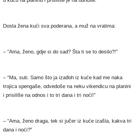
u kuću na planinu i prisiliše je na odnose.
Dosla žena kući sva poderana, a muž na vratima:
– “Ama, ženo, gdje si do sad? Šta ti se to desilo?!”
– “Ma, suti. Samo što ja izađoh iz kuće kad me naka
trojica spengaše, odvedoše na neku vikendicu na planini
i prisiliše na odnos i to tri dana i tri noći!”
– “Ama, ženo draga, tek si jučer iz kuće izašla, kakva tri
dana i noći?”