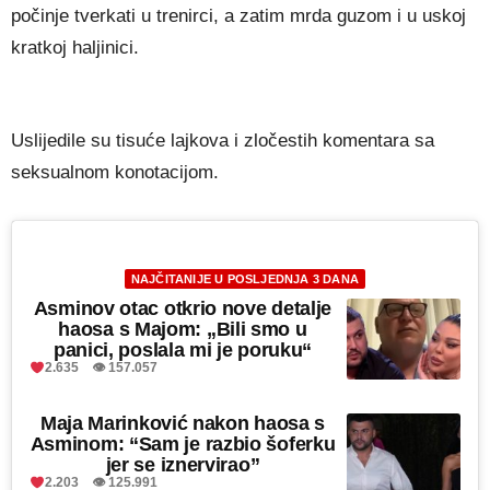
počinje tverkati u trenirci, a zatim mrda guzom i u uskoj
kratkoj haljinici.
Uslijedile su tisuće lajkova i zločestih komentara sa
seksualnom konotacijom.
NAJČITANIJE U POSLJEDNJA 3 DANA
Asminov otac otkrio nove detalje
haosa s Majom: „Bili smo u
panici, poslala mi je poruku“
2.635 👁 157.057
Maja Marinković nakon haosa s
Asminom: “Sam je razbio šoferku
jer se iznervirao”
2.203 👁 125.991