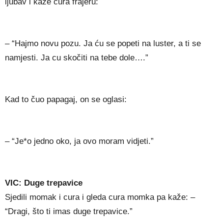
ljubav i kaže cura frajeru:
– “Hajmo novu pozu. Ja ću se popeti na luster, a ti se
namjesti. Ja cu skočiti na tebe dole….”
Kad to čuo papagaj, on se oglasi:
– “Je*o jedno oko, ja ovo moram vidjeti.”
VIC: Duge trepavice
Sjedili momak i cura i gleda cura momka pa kaže: –
“Dragi, što ti imas duge trepavice.”