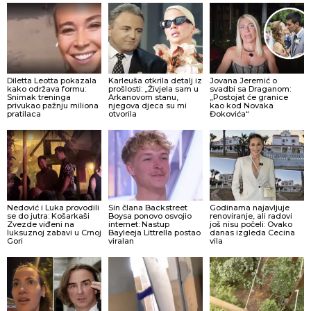
Diletta Leotta pokazala
Karleuša otkrila detalj iz
Jovana Jeremić o
kako održava formu:
prošlosti: „Živjela sam u
svadbi sa Draganom:
Snimak treninga
Arkanovom stanu,
„Postojat će granice
privukao pažnju miliona
njegova djeca su mi
kao kod Novaka
pratilaca
otvorila
Đokovića“
Nedović i Luka provodili
Sin člana Backstreet
Godinama najavljuje
se do jutra: Košarkaši
Boysa ponovo osvojio
renoviranje, ali radovi
Zvezde viđeni na
internet: Nastup
još nisu počeli: Ovako
luksuznoj zabavi u Crnoj
Bayleeja Littrella postao
danas izgleda Cecina
Gori
viralan
vila