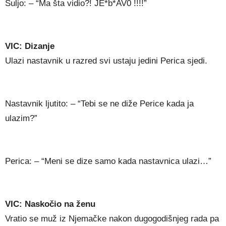
Suljo: – “Ma šta vidio?! JE*b*AV0 !!!!”
VIC: Dizanje
Ulazi nastavnik u razred svi ustaju jedini Perica sjedi.
Nastavnik ljutito: – “Tebi se ne diže Perice kada ja
ulazim?”
Perica: – “Meni se dize samo kada nastavnica ulazi…”
VIC: Naskočio na ženu
Vratio se muž iz Njemačke nakon dugogodišnjeg rada pa