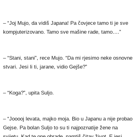
– “Joj Mujo, da vidiš Japana! Pa čovjece tamo ti je sve
kompjuterizovano. Tamo sve mašine rade, tamo….”
– “Stani, stani”, rece Mujo. “Da mi rjesimo neke osnovne
stvari. Jesi li ti, jarane, vidio Gejše?”
– “Koga?”, upita Suljo.
– “Jooooj levata, majko moja. Bio u Japanu a nije probao
Gejse. Pa bolan Suljo to su ti najpoznatije žene na
svijetu. Kad te one obrade, pamtiš čitav život. E jesi