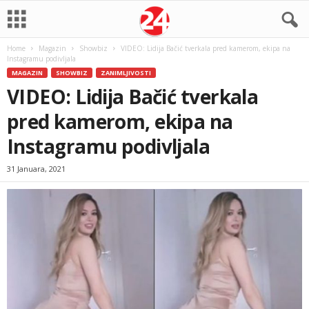
Home
Magazin
Showbiz
VIDEO: Lidija Bačić tverkala pred kamerom, ekipa na
Instagramu podivljala
MAGAZIN
SHOWBIZ
ZANIMLJIVOSTI
VIDEO: Lidija Bačić tverkala
pred kamerom, ekipa na
Instagramu podivljala
31 Januara, 2021