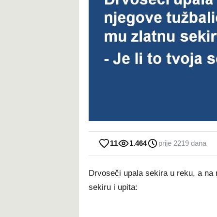
11
1.464
prije 2219 dana
Drvoseči upala sekira u reku, a na 
sekiru i upita: