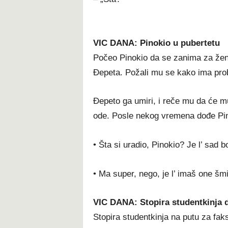
VIC DANA: Pinokio u pubertetu
Počeo Pinokio da se zanima za žene
Ðepeta. Požali mu se kako ima prob
Ðepeto ga umiri, i reče mu da će mu
ode. Posle nekog vremena dođe Pin
• Šta si uradio, Pinokio? Je l’ sad b
• Ma super, nego, je l’ imaš one šmi
VIC DANA: Stopira studentkinja 
Stopira studentkinja na putu za faks,