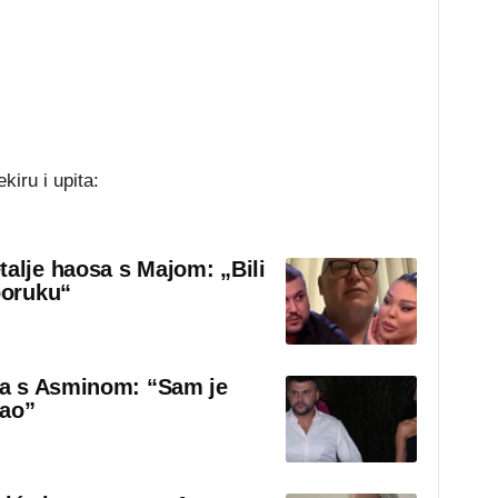
iru i upita:
talje haosa s Majom: „Bili
poruku“
sa s Asminom: “Sam je
rao”