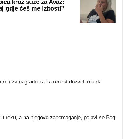
ića kroz suze za Avaz:
aj gdje ćeš me izbosti”
iru i za nagradu za iskrenost dozvoli mu da
u reku, a na njegovo zapomaganje, pojavi se Bog