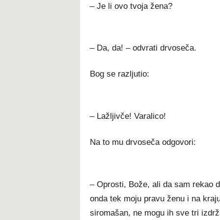
– Je li ovo tvoja žena?
– Da, da! – odvrati drvoseča.
Bog se razljutio:
– Lažljivče! Varalico!
Na to mu drvoseča odgovori:
– Oprosti, Bože, ali da sam rekao 
onda tek moju pravu ženu i na kraju 
siromašan, ne mogu ih sve tri izdrž