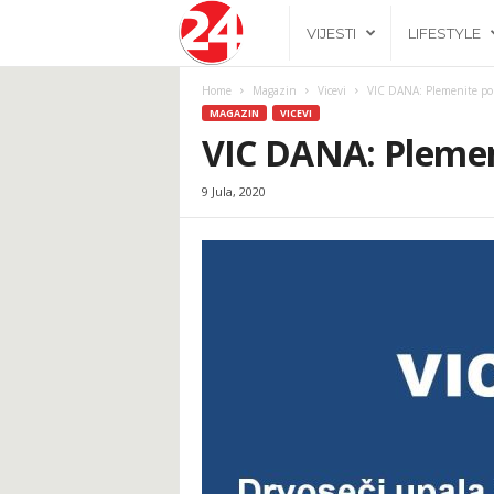
2
VIJESTI
LIFESTYLE
4
Home
Magazin
Vicevi
VIC DANA: Plemenite p
MAGAZIN
VICEVI
h
VIC DANA: Pleme
9 Jula, 2020
.
b
a