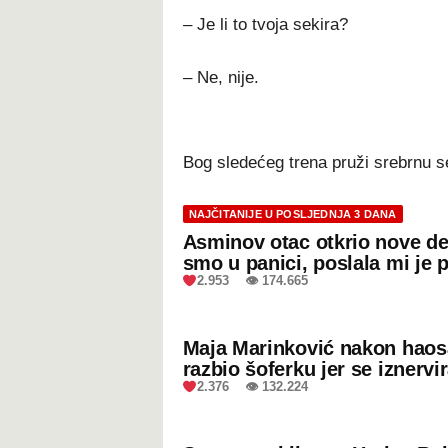
– Je li to tvoja sekira?
– Ne, nije.
Bog sledećeg trena pruži srebrnu sek
NAJČITANIJE U POSLJEDNJA 3 DANA
Asminov otac otkrio nove de
smo u panici, poslala mi je 
2.953 👁 174.665
Maja Marinković nakon hao
razbio šoferku jer se iznervi
2.376 👁 132.224