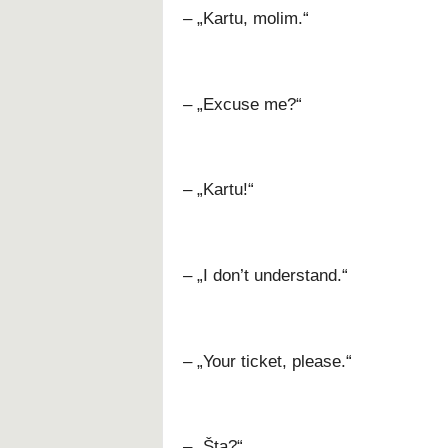
– „Kartu, molim.“
– „Excuse me?“
– „Kartu!“
– „I don’t understand.“
– „Your ticket, please.“
– „Šta?“