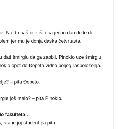
. No, to baš nije išlo pa jedan dan dođe do
lem jer mu je donja daska četvrtasta.
 dati šmirglu da ga zaobli. Pinokio uze šmirglu i
okio opet do Ðepeta vidno boljeg raspoloženja.
olje? – pita Ðepeto.
rgle još malo? – pita Pinokio.
do fakulteta…
 stane joj student pa pita :