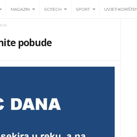
MAGAZIN
SCITECH
SPORT
UVJETI KORIŠTE
obude
nite pobude