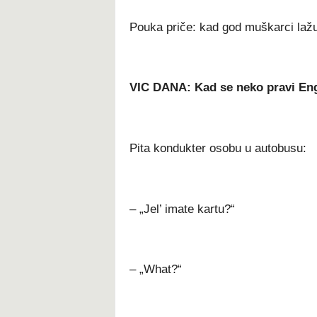
Pouka priče: kad god muškarci lažu,
VIC DANA: Kad se neko pravi En
Pita kondukter osobu u autobusu:
– „Jel’ imate kartu?“
– „What?“