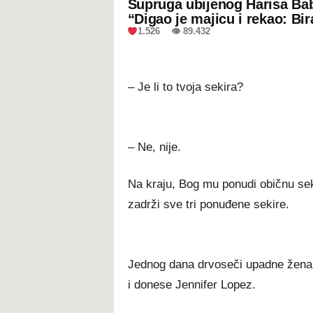
Supruga ubijenog Harisa Bab
“Digao je majicu i rekao: Bir
1.526 👁 89.432
– Je li to tvoja sekira?
– Ne, nije.
Na kraju, Bog mu ponudi običnu sek
zadrži sve tri ponuđene sekire.
Jednog dana drvoseči upadne žena 
i donese Jennifer Lopez.