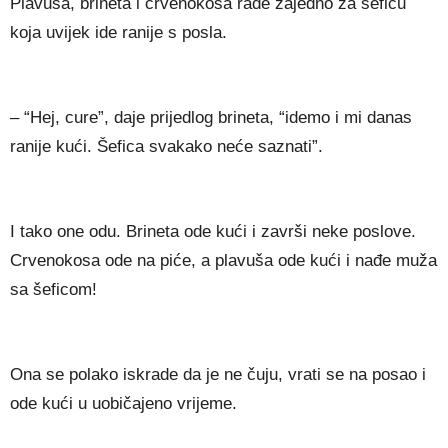
Plavuša, brineta i crvenokosa rade zajedno za šeficu
koja uvijek ide ranije s posla.
– “Hej, cure”, daje prijedlog brineta, “idemo i mi danas
ranije kući. Šefica svakako neće saznati”.
I tako one odu. Brineta ode kući i završi neke poslove.
Crvenokosa ode na piće, a plavuša ode kući i nađe muža
sa šeficom!
Ona se polako iskrade da je ne čuju, vrati se na posao i
ode kući u uobičajeno vrijeme.