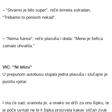
– “Stvarno je bilo super”, reče brineta sutradan.
“Trebamo to ponoviti nekad”.
– “Nema šanse”, reče plavuša i doda: “Mene je šefica
zamalo uhvatila.”
VIC: “Ni blizu”
U prepunom autobusu stajala jedna plavuša i slučajno je
pustila vjetar.
I sta će sad, sramota je, a onako se drži za onu šipku, te
je poče uvrtati ne bi li šipka proizvela kakav sličan zvuk