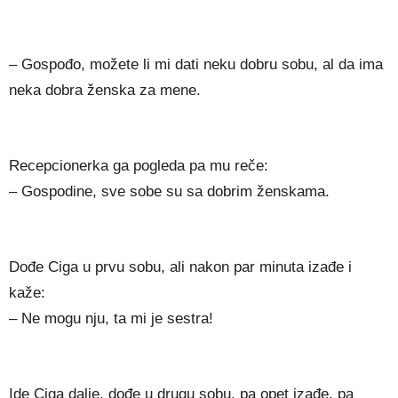
– Gospođo, možete li mi dati neku dobru sobu, al da ima
neka dobra ženska za mene.
Recepcionerka ga pogleda pa mu reče:
– Gospodine, sve sobe su sa dobrim ženskama.
Dođe Ciga u prvu sobu, ali nakon par minuta izađe i
kaže:
– Ne mogu nju, ta mi je sestra!
Ide Ciga dalje, dođe u drugu sobu, pa opet izađe, pa