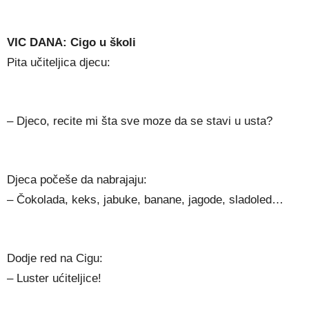
VIC DANA: Cigo u školi
Pita učiteljica djecu:
– Djeco, recite mi šta sve moze da se stavi u usta?
Djeca počeše da nabrajaju:
– Čokolada, keks, jabuke, banane, jagode, sladoled…
Dodje red na Cigu:
– Luster ućiteljice!