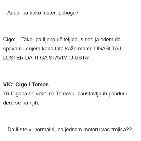
– Auuu, pa kako luster, pobogu?
Cigo: – Tako, pa lijepo učiteljice, sinoć ja odem da
spavam i čujem kako tata kaže mami: UGASI TAJ
LUSTER DA TI GA STAVIM U USTA!
VIC: Cigo i Tomos
Tri Cigana se voze na Tomosu, zaustavlja ih pandur i
dere se na njih:
– Da li ste vi normalni, na jednom motoru vas trojica??