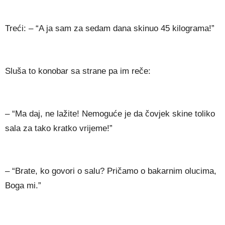
Treći: – “A ja sam za sedam dana skinuo 45 kilograma!”
Sluša to konobar sa strane pa im reče:
– “Ma daj, ne lažite! Nemoguće je da čovjek skine toliko
sala za tako kratko vrijeme!”
– “Brate, ko govori o salu? Pričamo o bakarnim olucima,
Boga mi.”