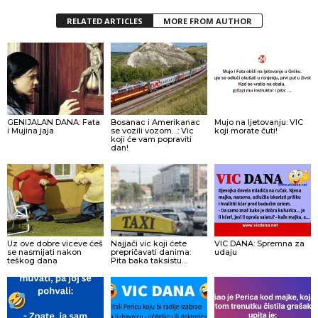
RELATED ARTICLES
MORE FROM AUTHOR
GENIJALAN DANA: Fata
Bosanac i Amerikanac
Mujo na ljetovanju: VIC
i Mujina jaja
se vozili vozom…: Vic
koji morate čuti!
koji će vam popraviti
dan!
Uz ove dobre viceve ćeš
Najjači vic koji ćete
VIC DANA: Spremna za
se nasmijati nakon
prepričavati danima:
udaju
teškog dana
Pita baka taksistu…