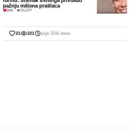
formu: Snimak treninga privukao
pažnju miliona pratilaca
895 👁 51.577
21
221
prije 2241 dana