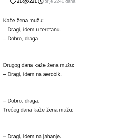
21
221
prije 2241 dana
Kaže žena mužu:
– Dragi, idem u teretanu.
– Dobro, draga.
Drugog dana kaže žena mužu:
– Dragi, idem na aerobik.
– Dobro, draga.
Trećeg dana kaže žena mužu:
– Dragi, idem na jahanje.