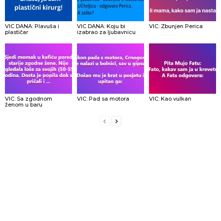
VIC DANA: Plavuša i
VIC DANA: Koju bi
VIC: Zbunjen Perica
plastičar
izabrao za ljubavnicu
VIC: Sa zgodnom
VIC: Pad sa motora
VIC: Kao vulkan
ženom u baru