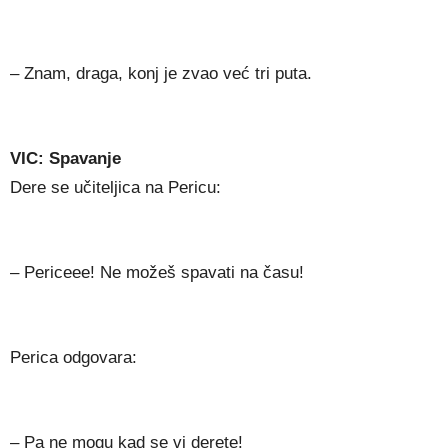
– Znam, draga, konj je zvao već tri puta.
VIC: Spavanje
Dere se učiteljica na Pericu:
– Periceee! Ne možeš spavati na času!
Perica odgovara:
– Pa ne mogu kad se vi derete!