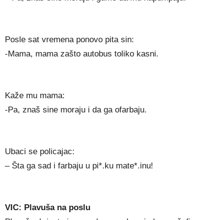
Posle sat vremena ponovo pita sin:
-Mama, mama zašto autobus toliko kasni.
Kaže mu mama:
-Pa, znaš sine moraju i da ga ofarbaju.
Ubaci se policajac:
– Šta ga sad i farbaju u pi*.ku mate*.inu!
VIC: Plavuša na poslu