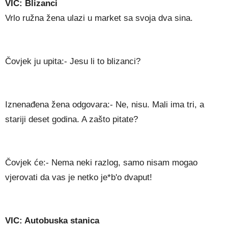
VIC: Blizanci
Vrlo ružna žena ulazi u market sa svoja dva sina.
Čovjek ju upita:- Jesu li to blizanci?
Iznenađena žena odgovara:- Ne, nisu. Mali ima tri, a
stariji deset godina. A zašto pitate?
Čovjek će:- Nema neki razlog, samo nisam mogao
vjerovati da vas je netko je*b'o dvaput!
VIC: Autobuska stanica