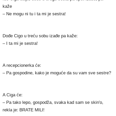
kaže
– Ne mogu ni tu i ta mi je sestra!
Dođe Cigo u treću sobu izađe pa kaže:
– I ta mi je sestra!
A recepcionerka će:
– Pa gospodine, kako je moguće da su vam sve sestre?
A Ciga će:
– Pa tako lepo, gospodža, svaka kad sam se skin'o,
rekla je: BRATE MILI!