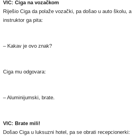
VIC: Ciga na vozačkom
Riješio Ciga da polaže vozački, pa došao u auto školu, a
instruktor ga pita:
– Kakav je ovo znak?
Ciga mu odgovara:
– Aluminijumski, brate.
VIC: Brate mili!
Došao Ciga u luksuzni hotel, pa se obrati recepcionerki: