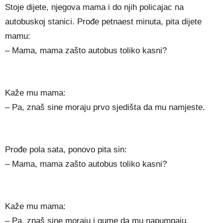
Stoje dijete, njegova mama i do njih policajac na
autobuskoj stanici. Prođe petnaest minuta, pita dijete
mamu:
– Mama, mama zašto autobus toliko kasni?
Kaže mu mama:
– Pa, znaš sine moraju prvo sjedišta da mu namjeste.
Prođe pola sata, ponovo pita sin:
– Mama, mama zašto autobus toliko kasni?
Kaže mu mama:
– Pa, znaš sine moraju i gume da mu napumpaju.