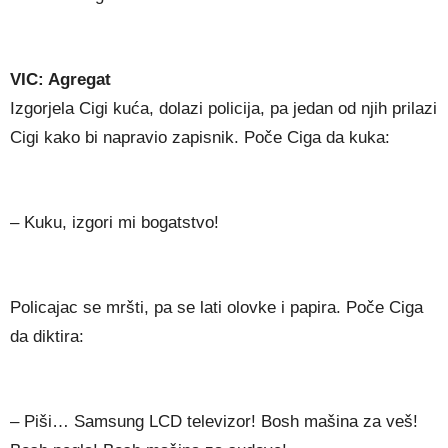
VIC: Agregat
Izgorjela Cigi kuća, dolazi policija, pa jedan od njih prilazi
Cigi kako bi napravio zapisnik. Poče Ciga da kuka:
– Kuku, izgori mi bogatstvo!
Policajac se mršti, pa se lati olovke i papira. Poče Ciga
da diktira:
– Piši… Samsung LCD televizor! Bosh mašina za veš!