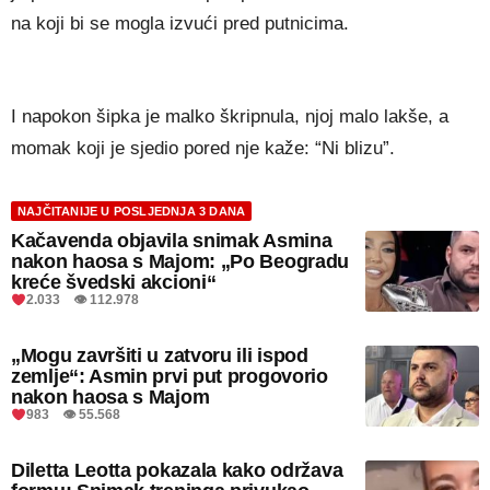
na koji bi se mogla izvući pred putnicima.
I napokon šipka je malko škripnula, njoj malo lakše, a
momak koji je sjedio pored nje kaže: “Ni blizu”.
NAJČITANIJE U POSLJEDNJA 3 DANA
Kačavenda objavila snimak Asmina
nakon haosa s Majom: „Po Beogradu
kreće švedski akcioni“
2.033 👁 112.978
„Mogu završiti u zatvoru ili ispod
zemlje“: Asmin prvi put progovorio
nakon haosa s Majom
983 👁 55.568
Diletta Leotta pokazala kako održava