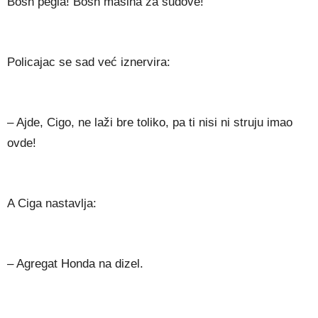
Bosh pegla! Bosh mašina za sudove!
Policajac se sad već iznervira:
– Ajde, Cigo, ne laži bre toliko, pa ti nisi ni struju imao
ovde!
A Ciga nastavlja:
– Agregat Honda na dizel.